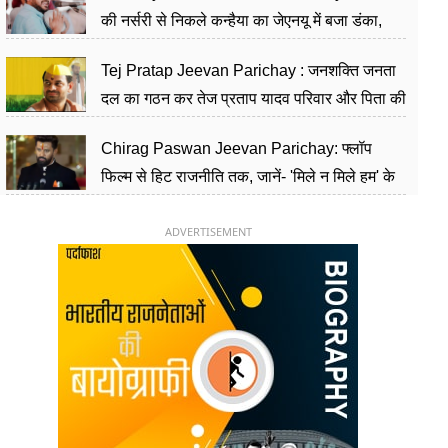
की नर्सरी से निकले कन्हैया का जेएनयू में बजा डंका,
शिक्षा को मानते हैं समाज के बदलाव का हथियार
Tej Pratap Jeevan Parichay : जनशक्ति जनता
दल का गठन कर तेज प्रताप यादव परिवार और पिता की
पार्टी को दे रहे हैं चुनौती, विवादों से है गहरा नाता
Chirag Paswan Jeevan Parichay: फ्लॉप
फिल्म से हिट राजनीति तक, जानें- 'मिले न मिले हम' के
हीरो चिराग पासवान के केंद्रीय मंत्री बनने का सफर
ADVERTISEMENT