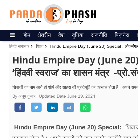
Trending on Google News
होम
क्षेत्रीय
देश
दुनिया
राजनीति
बिज़नेस
ePaper
हिन्दी समाचार
शिक्षा
वेब स्टोरीज
Hindu Empire Day (June 20) Sp
‘हिंदवी स्वराज’ का शासन मंत्र -प्रो.संज
उत्तर प्रदेश
गैलरी
शिवाजी का नाम आते ही शौर्य और साहस की प्रतिमूर्ति का एहसास होता है। अपने सपनों
By अनूप कुमार
Updated Date
June 19, 2024
वीडियो
रिलेशनशिप
जीवन मंत्रा
Hindu Empire Day (June 20) Special:
शिवाजी