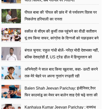
जीता सिल्वर, अब नेशनल पर निशाना!
पीपल बाबा की 'पीपल की छांव में' से पर्यावरण दिवस पर
निकलेगा हरियाली का रास्ता
वकील से सीएम की कुर्सी तक पहुंचने का वीडी सतीशन
यूं तय किया सफर, कांग्रेस के दिग्गजों को पछाड़कर बने
जननेता
बंगाल चुनाव: राहुल गांधी बोलें- नरेंद्र मोदी देशभक्त नहीं,
बल्कि देशद्रोही हैं, US ट्रेड डील में हिन्दुस्तान को
बेचने का काम किया
अभिनेत्री ने साल बाद किया खुलासा, कहा- उल्टी करने
तक मेरे चेहरे पर अपना गुप्तांग रगड़ती रही
Balen Shah Jeevan Parichay: इंजीनियर,रैपर
फिर काठमांडू का मेयर बन बालेन शाह ऐसे चढ़े सत्ता की
सीढ़ियां, अब चलाएंगे नेपाल सरकार
Kanhaiya Kumar Jeevan Parichay : वामपंथ