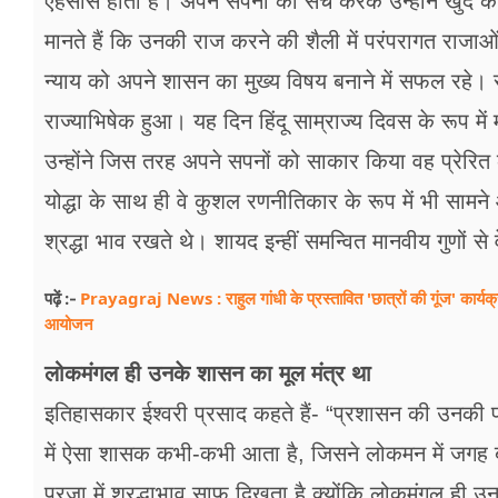
एहसास होता है। अपने सपनों को सच करके उन्होंने खुद को
फूड
मानते हैं कि उनकी राज करने की शैली में परंपरागत रा
सेहत
न्याय को अपने शासन का मुख्य विषय बनाने में सफल रहे। सन
ब्‍यूटी
राज्याभिषेक हुआ। यह दिन हिंदू साम्राज्य दिवस के रूप में
उन्होंने जिस तरह अपने सपनों को साकार किया वह प्रेरित
जॉब्स
योद्धा के साथ ही वे कुशल रणनीतिकार के रूप में भी सामने 
शिक्षा
श्रद्धा भाव रखते थे। शायद इन्हीं समन्वित मानवीय गुणों स
अन्य खबरें
Prayagraj News : राहुल गांधी के प्रस्तावित 'छात्रों की गूंज' कार्
पढ़ें :-
आयोजन
लोकमंगल ही उनके शासन का मूल मंत्र था
इतिहासकार ईश्वरी प्रसाद कहते हैं- “प्रशासन की उनकी प्रणा
में ऐसा शासक कभी-कभी आता है, जिसने लोकमन में जगह 
प्रजा में श्रद्धाभाव साफ दिखता है क्योंकि लोकमंगल ही 