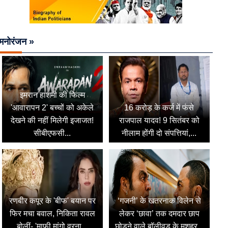
मनोरंजन »
इमरान हाशमी की फिल्म
'आवारापन 2' बच्चों को अकेले
16 करोड़ के कर्ज में फंसे
देखने की नहीं मिलेगी इजाजत!
राजपाल यादव! 9 सितंबर को
सीबीएफसी...
नीलाम होंगी दो संपत्तियां,...
रणबीर कपूर के 'बीफ' बयान पर
‘गजनी’ के खतरनाक विलेन से
फिर मचा बवाल, निकिता रावल
लेकर ‘छावा’ तक दमदार छाप
बोलीं- 'माफी मांगो वरना...
छोड़ने वाले बॉलीवुड के मशहूर...