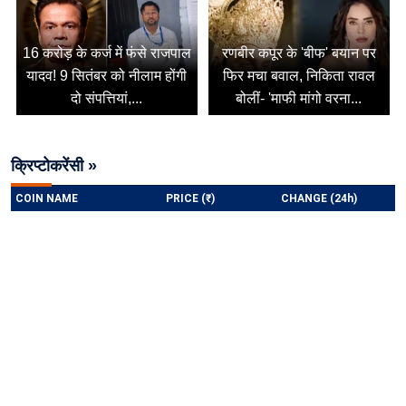
16 करोड़ के कर्ज में फंसे राजपाल
रणबीर कपूर के 'बीफ' बयान पर
यादव! 9 सितंबर को नीलाम होंगी
फिर मचा बवाल, निकिता रावल
दो संपत्तियां,...
बोलीं- 'माफी मांगो वरना...
क्रिप्टोकरेंसी »