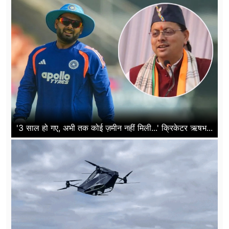
'3 साल हो गए, अभी तक कोई ज़मीन नहीं मिली...' क्रिकेटर ऋषभ...