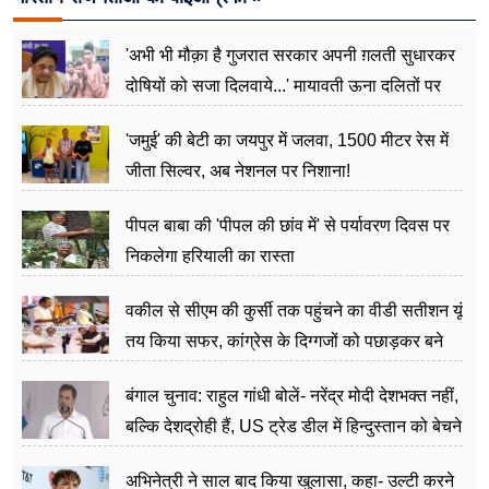
'अभी भी मौक़ा है गुजरात सरकार अपनी ग़लती सुधारकर
दोषियों को सजा दिलवाये...' मायावती ऊना दलितों पर
अत्याचार मामले में हुईं आगबबूला
'जमुई' की बेटी का जयपुर में जलवा, 1500 मीटर रेस में
जीता सिल्वर, अब नेशनल पर निशाना!
पीपल बाबा की 'पीपल की छांव में' से पर्यावरण दिवस पर
निकलेगा हरियाली का रास्ता
वकील से सीएम की कुर्सी तक पहुंचने का वीडी सतीशन यूं
तय किया सफर, कांग्रेस के दिग्गजों को पछाड़कर बने
जननेता
बंगाल चुनाव: राहुल गांधी बोलें- नरेंद्र मोदी देशभक्त नहीं,
बल्कि देशद्रोही हैं, US ट्रेड डील में हिन्दुस्तान को बेचने
का काम किया
अभिनेत्री ने साल बाद किया खुलासा, कहा- उल्टी करने