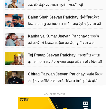
तक मेरे चेहरे पर अपना गुप्तांग रगड़ती रही
Balen Shah Jeevan Parichay: इंजीनियर,रैपर
फिर काठमांडू का मेयर बन बालेन शाह ऐसे चढ़े सत्ता की
सीढ़ियां, अब चलाएंगे नेपाल सरकार
Kanhaiya Kumar Jeevan Parichay : वामपंथ
की नर्सरी से निकले कन्हैया का जेएनयू में बजा डंका,
शिक्षा को मानते हैं समाज के बदलाव का हथियार
Tej Pratap Jeevan Parichay : जनशक्ति जनता
दल का गठन कर तेज प्रताप यादव परिवार और पिता की
पार्टी को दे रहे हैं चुनौती, विवादों से है गहरा नाता
Chirag Paswan Jeevan Parichay: फ्लॉप फिल्म
से हिट राजनीति तक, जानें- 'मिले न मिले हम' के हीरो
चिराग पासवान के केंद्रीय मंत्री बनने का सफर
ADVERTISEMENT