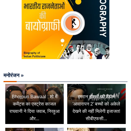
मनोरंजन »
Bhojpuri Bawaal : शो में
इमरान हाशमी की फिल्म
कमेंट्स का एक्ट्रेस काजल
'आवारापन 2' बच्चों को अकेले
राघवानी ने दिया जवाब, निरहुआ
देखने की नहीं मिलेगी इजाजत!
और...
सीबीएफसी...