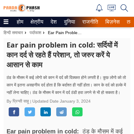
होम
क्षेत्रीय
देश
दुनिया
राजनीति
बिज़नेस
तक
Trending on Google News
हिन्दी समाचार
पर्दाफाश
Ear Pain Problem In Cold: सर्दियों में कान दर्द से रहते हैं परेशान, तो जरुर करें ये आसान से काम
ePaper
Ear pain problem in cold: सर्दियों में
कान दर्द से रहते हैं परेशान, तो जरुर करें ये
वेब स्टोरीज
आसान से काम
उत्तर प्रदेश
ठंड के मौसम में कई लोगो को कान में दर्द की दिक्कत होने लगती है। कुछ लोगो को तो
गैलरी
कान में इतना असहनीय दर्द होता है कि बर्दाश्त ही नहीं होता। कान के दर्द को हल्के में
नहीं लेना चाहिए। ठंड के मौसम में कान में दर्द ठंडी हवा लगने से भी हो सकता है।
वीडियो
By प्रिन्सी साहू
Updated Date
January 3, 2024
रिलेशनशिप
जीवन मंत्रा
Ear pain problem in cold:
ठंड के मौसम में कई