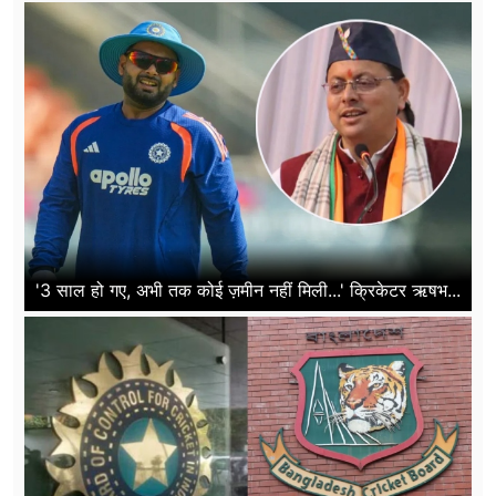
'3 साल हो गए, अभी तक कोई ज़मीन नहीं मिली...' क्रिकेटर ऋषभ...