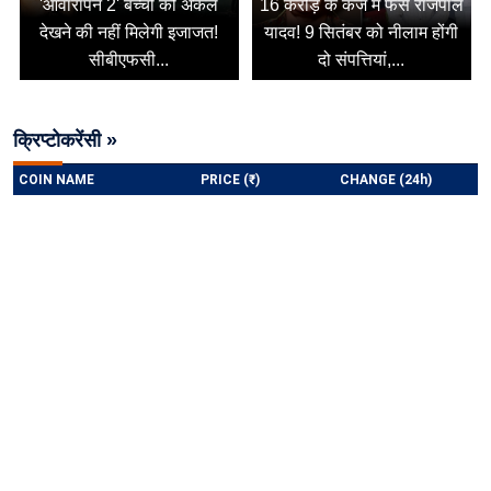
'आवारापन 2' बच्चों को अकेले
16 करोड़ के कर्ज में फंसे राजपाल
देखने की नहीं मिलेगी इजाजत!
यादव! 9 सितंबर को नीलाम होंगी
सीबीएफसी...
दो संपत्तियां,...
क्रिप्टोकरेंसी »