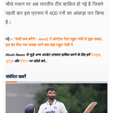
चौथे स्थान पर अब भारतीय टीम काबिज हो गई है जिसने
पहली बार इस प्रारूप में 400 रनों का आंकड़ा पार किया
है।
"शादी कब करेंगे"- GenZ ने कांग्रेस नेता राहुल गांधी से पूछा सवाल,
पढ़ें :-
इस बार मिल गया जवाब! जाने क्या कहा राहुल गांधी ने
Hindi News से जुड़े अन्य अपडेट लगातार हासिल करने के लिए हमें
फेसबुक
,
यूट्यूब
और
ट्विटर
पर फॉलो करे...
संबंधित खबरें