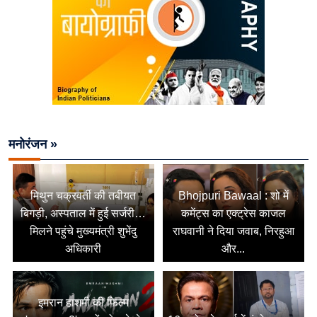
मनोरंजन »
मिथुन चक्रवर्ती की तबीयत
Bhojpuri Bawaal : शो में
बिगड़ी, अस्पताल में हुई सर्जरी…
कमेंट्स का एक्ट्रेस काजल
मिलने पहुंचे मुख्यमंत्री शुभेंदु
राघवानी ने दिया जवाब, निरहुआ
अधिकारी
और...
इमरान हाशमी की फिल्म