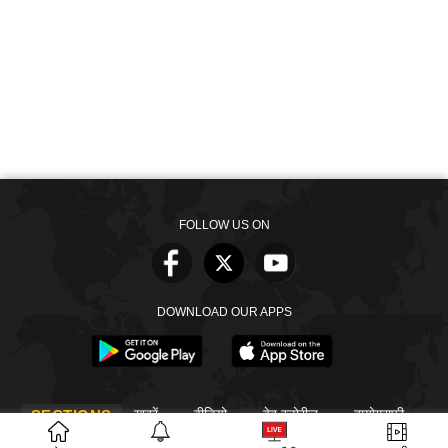
FOLLOW US ON
DOWNLOAD OUR APPS
खबरें
वीडियो
वेब स्टोरीज
बायोग्राफी
SECTIONS
ईपेपर
गूगल समाचार