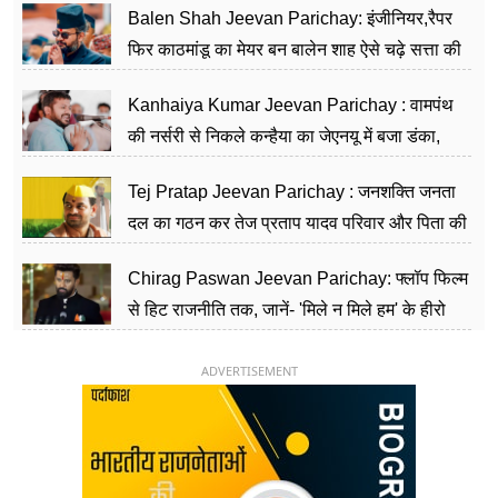
Balen Shah Jeevan Parichay: इंजीनियर,रैपर
फिर काठमांडू का मेयर बन बालेन शाह ऐसे चढ़े सत्ता की
सीढ़ियां, अब चलाएंगे नेपाल सरकार
Kanhaiya Kumar Jeevan Parichay : वामपंथ
की नर्सरी से निकले कन्हैया का जेएनयू में बजा डंका,
शिक्षा को मानते हैं समाज के बदलाव का हथियार
Tej Pratap Jeevan Parichay : जनशक्ति जनता
दल का गठन कर तेज प्रताप यादव परिवार और पिता की
पार्टी को दे रहे हैं चुनौती, विवादों से है गहरा नाता
Chirag Paswan Jeevan Parichay: फ्लॉप फिल्म
से हिट राजनीति तक, जानें- 'मिले न मिले हम' के हीरो
चिराग पासवान के केंद्रीय मंत्री बनने का सफर
ADVERTISEMENT