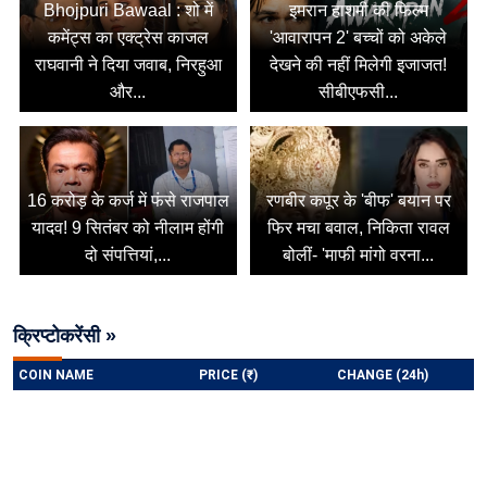
Bhojpuri Bawaal : शो में
इमरान हाशमी की फिल्म
कमेंट्स का एक्ट्रेस काजल
'आवारापन 2' बच्चों को अकेले
राघवानी ने दिया जवाब, निरहुआ
देखने की नहीं मिलेगी इजाजत!
और...
सीबीएफसी...
16 करोड़ के कर्ज में फंसे राजपाल
रणबीर कपूर के 'बीफ' बयान पर
यादव! 9 सितंबर को नीलाम होंगी
फिर मचा बवाल, निकिता रावल
दो संपत्तियां,...
बोलीं- 'माफी मांगो वरना...
क्रिप्टोकरेंसी »