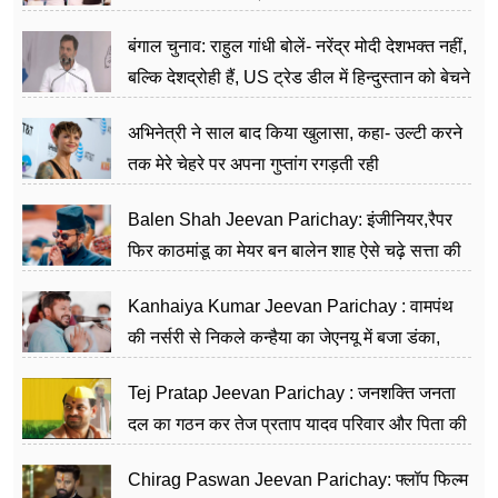
जननेता
बंगाल चुनाव: राहुल गांधी बोलें- नरेंद्र मोदी देशभक्त नहीं,
बल्कि देशद्रोही हैं, US ट्रेड डील में हिन्दुस्तान को बेचने
का काम किया
अभिनेत्री ने साल बाद किया खुलासा, कहा- उल्टी करने
तक मेरे चेहरे पर अपना गुप्तांग रगड़ती रही
Balen Shah Jeevan Parichay: इंजीनियर,रैपर
फिर काठमांडू का मेयर बन बालेन शाह ऐसे चढ़े सत्ता की
सीढ़ियां, अब चलाएंगे नेपाल सरकार
Kanhaiya Kumar Jeevan Parichay : वामपंथ
की नर्सरी से निकले कन्हैया का जेएनयू में बजा डंका,
शिक्षा को मानते हैं समाज के बदलाव का हथियार
Tej Pratap Jeevan Parichay : जनशक्ति जनता
दल का गठन कर तेज प्रताप यादव परिवार और पिता की
पार्टी को दे रहे हैं चुनौती, विवादों से है गहरा नाता
Chirag Paswan Jeevan Parichay: फ्लॉप फिल्म