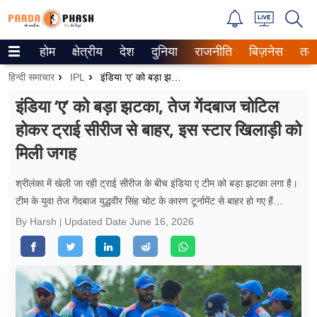
होम
क्षेत्रीय
देश
दुनिया
राजनीति
बिज़नेस
तक
Trending on Google News
हिन्दी समाचार
IPL
इंडिया ‘ए’ को बड़ा झटका, तेज गेंदबाज चोटिल होकर ट्राई सीरीज से बाहर, इस स्टार खिलाड़ी को मिली जगह
ePaper
इंडिया ‘ए’ को बड़ा झटका, तेज गेंदबाज चोटिल
होकर ट्राई सीरीज से बाहर, इस स्टार खिलाड़ी को
वेब स्टोरीज
मिली जगह
उत्तर प्रदेश
श्रीलंका में खेली जा रही ट्राई सीरीज के बीच इंडिया ए टीम को बड़ा झटका लगा है।
गैलरी
टीम के युवा तेज गेंदबाज युद्धवीर सिंह चोट के कारण टूर्नामेंट से बाहर हो गए हैं…
By Harsh
Updated Date
June 16, 2026
वीडियो
रिलेशनशिप
जीवन मंत्रा