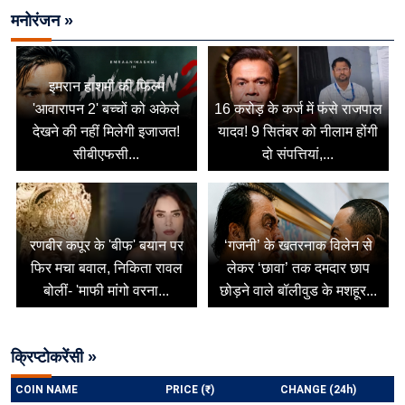
मनोरंजन »
इमरान हाशमी की फिल्म
'आवारापन 2' बच्चों को अकेले
16 करोड़ के कर्ज में फंसे राजपाल
देखने की नहीं मिलेगी इजाजत!
यादव! 9 सितंबर को नीलाम होंगी
सीबीएफसी...
दो संपत्तियां,...
रणबीर कपूर के 'बीफ' बयान पर
‘गजनी’ के खतरनाक विलेन से
फिर मचा बवाल, निकिता रावल
लेकर ‘छावा’ तक दमदार छाप
बोलीं- 'माफी मांगो वरना...
छोड़ने वाले बॉलीवुड के मशहूर...
क्रिप्टोकरेंसी »