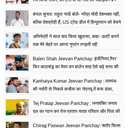
जननेता
बंगाल चुनाव: राहुल गांधी बोलें- नरेंद्र मोदी देशभक्त नहीं,
बल्कि देशद्रोही हैं, US ट्रेड डील में हिन्दुस्तान को बेचने
का काम किया
अभिनेत्री ने साल बाद किया खुलासा, कहा- उल्टी करने
तक मेरे चेहरे पर अपना गुप्तांग रगड़ती रही
Balen Shah Jeevan Parichay: इंजीनियर,रैपर
फिर काठमांडू का मेयर बन बालेन शाह ऐसे चढ़े सत्ता की
सीढ़ियां, अब चलाएंगे नेपाल सरकार
Kanhaiya Kumar Jeevan Parichay : वामपंथ
की नर्सरी से निकले कन्हैया का जेएनयू में बजा डंका,
शिक्षा को मानते हैं समाज के बदलाव का हथियार
Tej Pratap Jeevan Parichay : जनशक्ति जनता
दल का गठन कर तेज प्रताप यादव परिवार और पिता की
पार्टी को दे रहे हैं चुनौती, विवादों से है गहरा नाता
Chirag Paswan Jeevan Parichay: फ्लॉप फिल्म