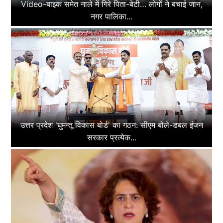
Video-बाइक समेत नाले में गिरे पिता-बेटी… लोगों ने बचाई जान,
नगर पालिका...
उत्तर प्रदेश 'घुमन्तू विकास बोर्ड' का गठन: सीएम बोले-डबल इंजन
सरकार प्रत्येक...