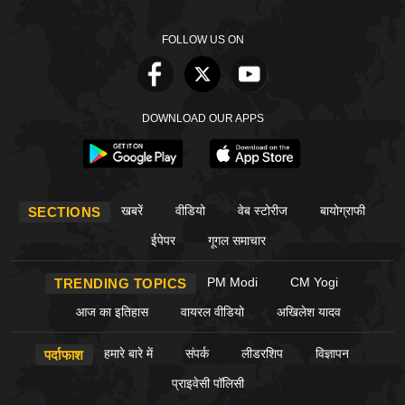
FOLLOW US ON
DOWNLOAD OUR APPS
खबरें
वीडियो
वेब स्टोरीज
बायोग्राफी
SECTIONS
ईपेपर
गूगल समाचार
PM Modi
CM Yogi
TRENDING TOPICS
आज का इतिहास
वायरल वीडियो
अखिलेश यादव
हमारे बारे में
संपर्क
लीडरशिप
विज्ञापन
पर्दाफाश
प्राइवेसी पॉलिसी