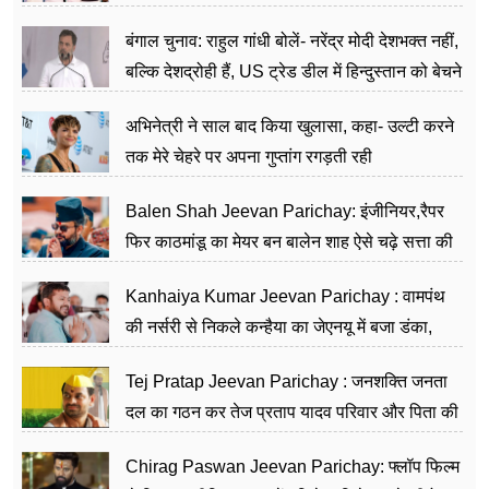
जननेता
बंगाल चुनाव: राहुल गांधी बोलें- नरेंद्र मोदी देशभक्त नहीं,
बल्कि देशद्रोही हैं, US ट्रेड डील में हिन्दुस्तान को बेचने
का काम किया
अभिनेत्री ने साल बाद किया खुलासा, कहा- उल्टी करने
तक मेरे चेहरे पर अपना गुप्तांग रगड़ती रही
Balen Shah Jeevan Parichay: इंजीनियर,रैपर
फिर काठमांडू का मेयर बन बालेन शाह ऐसे चढ़े सत्ता की
सीढ़ियां, अब चलाएंगे नेपाल सरकार
Kanhaiya Kumar Jeevan Parichay : वामपंथ
की नर्सरी से निकले कन्हैया का जेएनयू में बजा डंका,
शिक्षा को मानते हैं समाज के बदलाव का हथियार
Tej Pratap Jeevan Parichay : जनशक्ति जनता
दल का गठन कर तेज प्रताप यादव परिवार और पिता की
पार्टी को दे रहे हैं चुनौती, विवादों से है गहरा नाता
Chirag Paswan Jeevan Parichay: फ्लॉप फिल्म