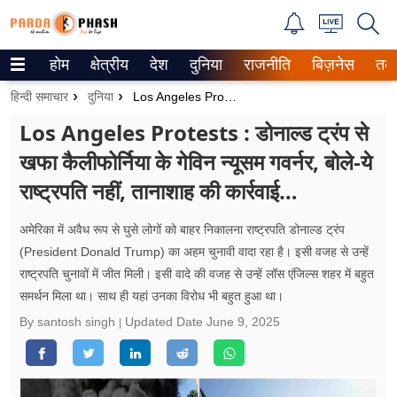
होम
क्षेत्रीय
देश
दुनिया
राजनीति
बिज़नेस
तक
Trending on Google News
हिन्दी समाचार
दुनिया
Los Angeles Protests : डोनाल्ड ट्रंप से खफा कैलीफोर्निया के गेविन न्यूसम गवर्नर, बोले-ये राष्ट्रपति नहीं, तानाशाह की कार्रवाई…
ePaper
Los Angeles Protests : डोनाल्ड ट्रंप से
खफा कैलीफोर्निया के गेविन न्यूसम गवर्नर, बोले-ये
वेब स्टोरीज
राष्ट्रपति नहीं, तानाशाह की कार्रवाई…
उत्तर प्रदेश
अमेरिका में अवैध रूप से घुसे लोगों को बाहर निकालना राष्ट्रपति डोनाल्ड ट्रंप
गैलरी
(President Donald Trump) का अहम चुनावी वादा रहा है। इसी वजह से उन्हें
राष्ट्रपति चुनावों में जीत मिली। इसी वादे की वजह से उन्हें लॉस एंजिल्स शहर में बहुत
वीडियो
समर्थन मिला था। साथ ही यहां उनका विरोध भी बहुत हुआ था।
रिलेशनशिप
By santosh singh
Updated Date
June 9, 2025
जीवन मंत्रा