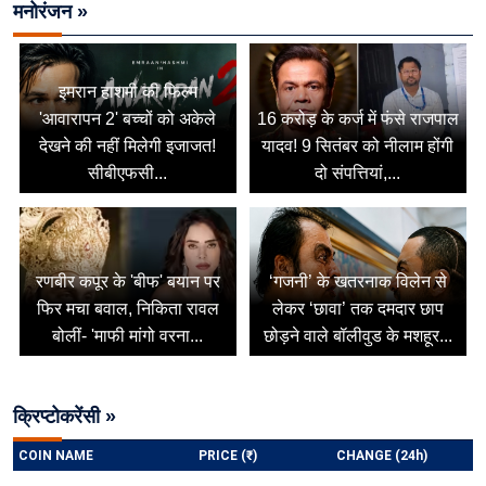
मनोरंजन »
इमरान हाशमी की फिल्म
'आवारापन 2' बच्चों को अकेले
16 करोड़ के कर्ज में फंसे राजपाल
देखने की नहीं मिलेगी इजाजत!
यादव! 9 सितंबर को नीलाम होंगी
सीबीएफसी...
दो संपत्तियां,...
रणबीर कपूर के 'बीफ' बयान पर
‘गजनी’ के खतरनाक विलेन से
फिर मचा बवाल, निकिता रावल
लेकर ‘छावा’ तक दमदार छाप
बोलीं- 'माफी मांगो वरना...
छोड़ने वाले बॉलीवुड के मशहूर...
क्रिप्टोकरेंसी »