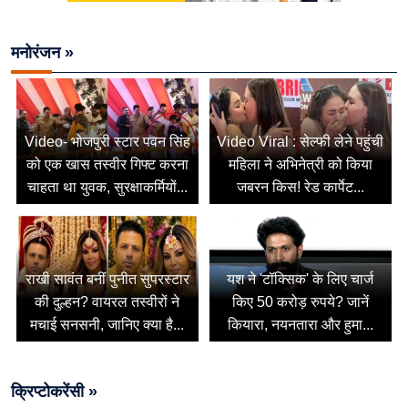
मनोरंजन »
Video- भोजपुरी स्टार पवन सिंह
Video Viral : सेल्फी लेने पहुंची
को एक खास तस्वीर गिफ्ट करना
महिला ने अभिनेत्री को किया
चाहता था युवक, सुरक्षाकर्मियों...
जबरन किस! रेड कार्पेट...
राखी सावंत बनीं पुनीत सुपरस्टार
यश ने 'टॉक्सिक' के लिए चार्ज
की दुल्हन? वायरल तस्वीरों ने
किए 50 करोड़ रुपये? जानें
मचाई सनसनी, जानिए क्या है...
कियारा, नयनतारा और हुमा...
क्रिप्टोकरेंसी »