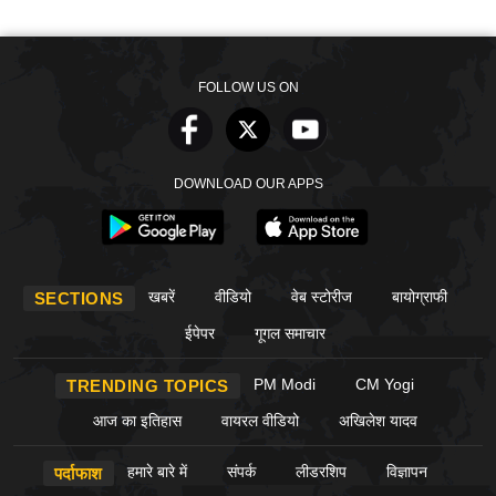
FOLLOW US ON
DOWNLOAD OUR APPS
खबरें
वीडियो
वेब स्टोरीज
बायोग्राफी
SECTIONS
ईपेपर
गूगल समाचार
PM Modi
CM Yogi
TRENDING TOPICS
आज का इतिहास
वायरल वीडियो
अखिलेश यादव
हमारे बारे में
संपर्क
लीडरशिप
विज्ञापन
पर्दाफाश