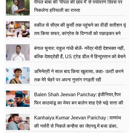
पीपल बाबा की 'पीपल की छांव में' से पर्यावरण दिवस पर
निकलेगा हरियाली का रास्ता
वकील से सीएम की कुर्सी तक पहुंचने का वीडी सतीशन यूं
तय किया सफर, कांग्रेस के दिग्गजों को पछाड़कर बने
जननेता
बंगाल चुनाव: राहुल गांधी बोलें- नरेंद्र मोदी देशभक्त नहीं,
बल्कि देशद्रोही हैं, US ट्रेड डील में हिन्दुस्तान को बेचने
का काम किया
अभिनेत्री ने साल बाद किया खुलासा, कहा- उल्टी करने
तक मेरे चेहरे पर अपना गुप्तांग रगड़ती रही
Balen Shah Jeevan Parichay: इंजीनियर,रैपर
फिर काठमांडू का मेयर बन बालेन शाह ऐसे चढ़े सत्ता की
सीढ़ियां, अब चलाएंगे नेपाल सरकार
Kanhaiya Kumar Jeevan Parichay : वामपंथ
की नर्सरी से निकले कन्हैया का जेएनयू में बजा डंका,