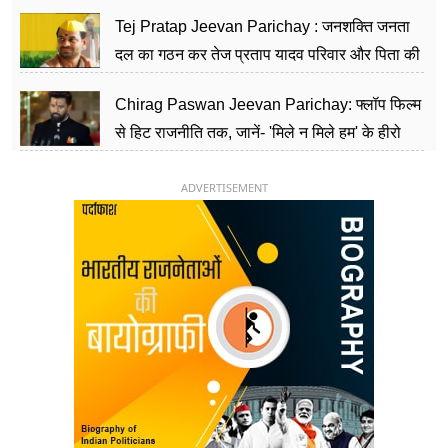
शिक्षा को मानते हैं समाज के बदलाव का हथियार
Tej Pratap Jeevan Parichay : जनशक्ति जनता
दल का गठन कर तेज प्रताप यादव परिवार और पिता की
पार्टी को दे रहे हैं चुनौती, विवादों से है गहरा नाता
Chirag Paswan Jeevan Parichay: फ्लॉप फिल्म
से हिट राजनीति तक, जानें- 'मिले न मिले हम' के हीरो
चिराग पासवान के केंद्रीय मंत्री बनने का सफर
ADVERTISEMENT