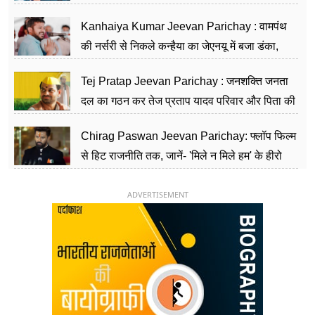
सीढ़ियां, अब चलाएंगे नेपाल सरकार
Kanhaiya Kumar Jeevan Parichay : वामपंथ
की नर्सरी से निकले कन्हैया का जेएनयू में बजा डंका,
शिक्षा को मानते हैं समाज के बदलाव का हथियार
Tej Pratap Jeevan Parichay : जनशक्ति जनता
दल का गठन कर तेज प्रताप यादव परिवार और पिता की
पार्टी को दे रहे हैं चुनौती, विवादों से है गहरा नाता
Chirag Paswan Jeevan Parichay: फ्लॉप फिल्म
से हिट राजनीति तक, जानें- 'मिले न मिले हम' के हीरो
चिराग पासवान के केंद्रीय मंत्री बनने का सफर
ADVERTISEMENT