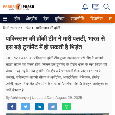
होम
क्षेत्रीय
देश
दुनिया
राजनीति
बिज़नेस
तक
Trending on Google News
हिन्दी समाचार
खेल
पाकिस्तान की हॉकी टीम ने मारी पलटी, भारत से इस बड़े टूर्नामेंट में हो सकती है भिड़ंत
ePaper
पाकिस्तान की हॉकी टीम ने मारी पलटी, भारत से
इस बड़े टूर्नामेंट में हो सकती है भिड़ंत
वेब स्टोरीज
उत्तर प्रदेश
FIH Pro League: पाकिस्तान हॉकी टीम पुरुष एफआईएच प्रो लीग के आगामी
सातवें सीज़न का हिस्सा होगी, जिससे इस टूर्नामेंट के दौरान भारत के साथ भिड़ंत की
गैलरी
संभावना बढ़ गई है। यह टूर्नामेंट होम एंड अवे प्रारूप में खेला जाएगा। भारत के
अलावा, पाकिस्तान आगामी सीज़न में अर्जेंटीना, ऑस्ट्रेलिया, बेल्जियम, इंग्लैंड,
वीडियो
जर्मनी, भारत, नीदरलैंड और स्पेन के साथ शामिल होगा, जिसके विस्तृत कार्यक्रम का
अभी इंतज़ार है।
रिलेशनशिप
By Abhimanyu
Updated Date
August 29, 2025
जीवन मंत्रा