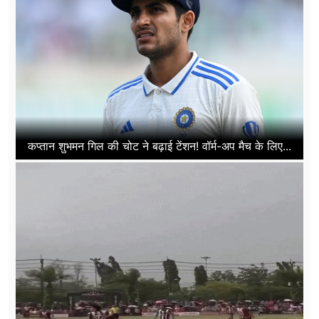
कप्तान शुभमन गिल की चोट ने बढ़ाई टेंशन! वॉर्म-अप मैच के लिए...