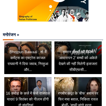
मनोरंजन »
Bhojpuri Bawaal : शो में
इमरान हाशमी की फिल्म
कमेंट्स का एक्ट्रेस काजल
'आवारापन 2' बच्चों को अकेले
राघवानी ने दिया जवाब, निरहुआ
देखने की नहीं मिलेगी इजाजत!
और...
सीबीएफसी...
16 करोड़ के कर्ज में फंसे राजपाल
रणबीर कपूर के 'बीफ' बयान पर
यादव! 9 सितंबर को नीलाम होंगी
फिर मचा बवाल, निकिता रावल
दो संपत्तियां,...
बोलीं- 'माफी मांगो वरना...