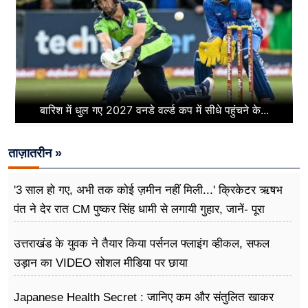
बारिश में धुल गए 2027 वनडे वर्ल्ड कप में सीधे पहुंचने के...
ताज़ातरीन »
'3 साल हो गए, अभी तक कोई ज़मीन नहीं मिली...' क्रिकेटर ऋषभ
पंत ने देर रात CM पुष्कर सिंह धामी से लगायी गुहार, जानें- पूरा
मामला
उत्तराखंड के युवक ने तैयार किया पर्सनल फ्लाइंग व्हीकल, सफल
उड़ान का VIDEO सोशल मीडिया पर छाया
Japanese Health Secret : जानिए कम और संतुलित खाकर