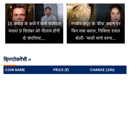
16 करोड़ के कर्ज में फंसे राजपाल
रणबीर कपूर के 'बीफ' बयान पर
यादव! 9 सितंबर को नीलाम होंगी
फिर मचा बवाल, निकिता रावल
दो संपत्तियां,...
बोलीं- 'माफी मांगो वरना...
क्रिप्टोकरेंसी »