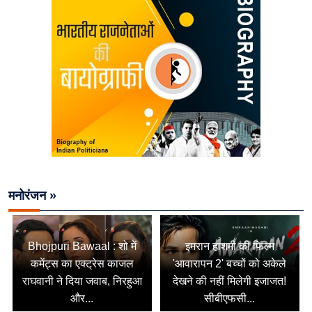
मनोरंजन »
Bhojpuri Bawaal : शो में
इमरान हाशमी की फिल्म
कमेंट्स का एक्ट्रेस काजल
'आवारापन 2' बच्चों को अकेले
राघवानी ने दिया जवाब, निरहुआ
देखने की नहीं मिलेगी इजाजत!
और...
सीबीएफसी...