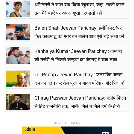
अभिनेत्री ने साल बाद किया खुलासा, कहा- उल्टी करने
तक मेरे चेहरे पर अपना गुप्तांग रगड़ती रही
Balen Shah Jeevan Parichay: इंजीनियर,रैपर
फिर काठमांडू का मेयर बन बालेन शाह ऐसे चढ़े सत्ता की
सीढ़ियां, अब चलाएंगे नेपाल सरकार
Kanhaiya Kumar Jeevan Parichay : वामपंथ
की नर्सरी से निकले कन्हैया का जेएनयू में बजा डंका,
शिक्षा को मानते हैं समाज के बदलाव का हथियार
Tej Pratap Jeevan Parichay : जनशक्ति जनता
दल का गठन कर तेज प्रताप यादव परिवार और पिता की
पार्टी को दे रहे हैं चुनौती, विवादों से है गहरा नाता
Chirag Paswan Jeevan Parichay: फ्लॉप फिल्म
से हिट राजनीति तक, जानें- 'मिले न मिले हम' के हीरो
चिराग पासवान के केंद्रीय मंत्री बनने का सफर
ADVERTISEMENT