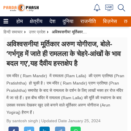
होम
क्षेत्रीय
देश
दुनिया
राजनीति
बिज़नेस
तक
Trending on Google News
हिन्दी समाचार
उत्तर प्रदेश
अविश्वसनीय! मूर्तिकार अरुण योगीराज, बोले- ‘गर्भगृह में जाते ही रामलला के चेहरे-आंखों के भाव बदल गए’,यह दैवीय हस्तक्षेप है
ePaper
अविश्वसनीय! मूर्तिकार अरुण योगीराज, बोले-
‘गर्भगृह में जाते ही रामलला के चेहरे-आंखों के भाव
वेब स्टोरीज
बदल गए’,यह दैवीय हस्तक्षेप है
उत्तर प्रदेश
राम मंदिर ( Ram Mandir) में रामलला (Ram Lalla) की प्राण प्रतिष्ठा (Pran
गैलरी
Pratishtha) हो चुकी है। राम मंदिर ( Ram Mandir) प्राण प्रतिष्ठा (Pran
Pratishtha) समारोह के बाद से रामलला के दर्शन के लिए लाखों भक्त हर रोज मंदिर
वीडियो
में जा रहे हैं। इस बीच मंदिर में रामलला (Ram Lalla) की मूर्ति की स्थापना के बाद
उसका स्वरूप देखकर खुद उसे बनाने वाले मूर्तिकार अरुण योगीराज (Arun
रिलेशनशिप
Yogiraj) हैरान हैं।
जीवन मंत्रा
By santosh singh
Updated Date
January 25, 2024