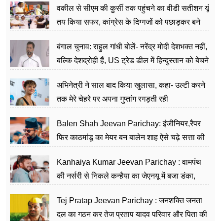
वकील से सीएम की कुर्सी तक पहुंचने का वीडी सतीशन यूं
तय किया सफर, कांग्रेस के दिग्गजों को पछाड़कर बने
जननेता
बंगाल चुनाव: राहुल गांधी बोलें- नरेंद्र मोदी देशभक्त नहीं,
बल्कि देशद्रोही हैं, US ट्रेड डील में हिन्दुस्तान को बेचने
का काम किया
अभिनेत्री ने साल बाद किया खुलासा, कहा- उल्टी करने
तक मेरे चेहरे पर अपना गुप्तांग रगड़ती रही
Balen Shah Jeevan Parichay: इंजीनियर,रैपर
फिर काठमांडू का मेयर बन बालेन शाह ऐसे चढ़े सत्ता की
सीढ़ियां, अब चलाएंगे नेपाल सरकार
Kanhaiya Kumar Jeevan Parichay : वामपंथ
की नर्सरी से निकले कन्हैया का जेएनयू में बजा डंका,
शिक्षा को मानते हैं समाज के बदलाव का हथियार
Tej Pratap Jeevan Parichay : जनशक्ति जनता
दल का गठन कर तेज प्रताप यादव परिवार और पिता की