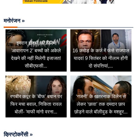
मनोरंजन »
इमरान हाशमी की फिल्म
'आवारापन 2' बच्चों को अकेले
16 करोड़ के कर्ज में फंसे राजपाल
देखने की नहीं मिलेगी इजाजत!
यादव! 9 सितंबर को नीलाम होंगी
सीबीएफसी...
दो संपत्तियां,...
रणबीर कपूर के 'बीफ' बयान पर
‘गजनी’ के खतरनाक विलेन से
फिर मचा बवाल, निकिता रावल
लेकर ‘छावा’ तक दमदार छाप
बोलीं- 'माफी मांगो वरना...
छोड़ने वाले बॉलीवुड के मशहूर...
क्रिप्टोकरेंसी »