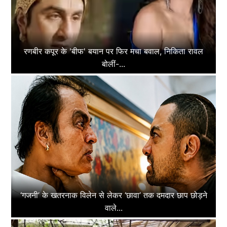
रणबीर कपूर के 'बीफ' बयान पर फिर मचा बवाल, निकिता रावल
बोलीं-...
‘गजनी’ के खतरनाक विलेन से लेकर ‘छावा’ तक दमदार छाप छोड़ने
वाले...