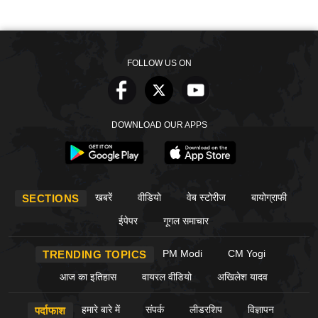
FOLLOW US ON
DOWNLOAD OUR APPS
खबरें
वीडियो
वेब स्टोरीज
बायोग्राफी
SECTIONS
ईपेपर
गूगल समाचार
PM Modi
CM Yogi
TRENDING TOPICS
आज का इतिहास
वायरल वीडियो
अखिलेश यादव
हमारे बारे में
संपर्क
लीडरशिप
विज्ञापन
पर्दाफाश