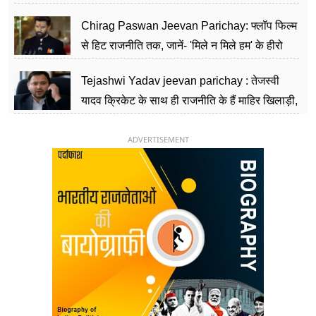
पार्टी को दे रहे हैं चुनौती, विवादों से है गहरा नाता
Chirag Paswan Jeevan Parichay: फ्लॉप फिल्म
से हिट राजनीति तक, जानें- 'मिले न मिले हम' के हीरो
चिराग पासवान के केंद्रीय मंत्री बनने का सफर
Tejashwi Yadav jeevan parichay : तेजस्वी
यादव क्रिकेट के साथ ही राजनीति के हैं माहिर खिलाड़ी,
26 साल की उम्र में संभाली डिप्टी सीएम की कुर्सी
ADVERTISEMENT