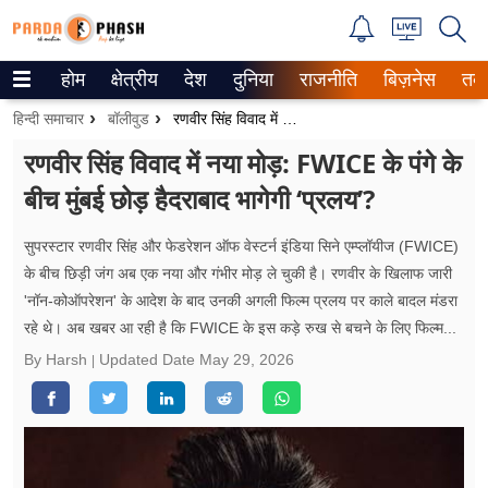
होम
क्षेत्रीय
देश
दुनिया
राजनीति
बिज़नेस
तक
Trending on Google News
हिन्दी समाचार
बॉलीवुड
रणवीर सिंह विवाद में नया मोड़: FWICE के पंगे के बीच मुंबई छोड़ हैदराबाद भागेगी ‘प्रलय’?
ePaper
रणवीर सिंह विवाद में नया मोड़: FWICE के पंगे के
बीच मुंबई छोड़ हैदराबाद भागेगी ‘प्रलय’?
वेब स्टोरीज
उत्तर प्रदेश
सुपरस्टार रणवीर सिंह और फेडरेशन ऑफ वेस्टर्न इंडिया सिने एम्प्लॉयीज (FWICE)
के बीच छिड़ी जंग अब एक नया और गंभीर मोड़ ले चुकी है। रणवीर के खिलाफ जारी
गैलरी
'नॉन-कोऑपरेशन' के आदेश के बाद उनकी अगली फिल्म प्रलय पर काले बादल मंडरा
रहे थे। अब खबर आ रही है कि FWICE के इस कड़े रुख से बचने के लिए फिल्म...
वीडियो
By Harsh
Updated Date
May 29, 2026
रिलेशनशिप
जीवन मंत्रा