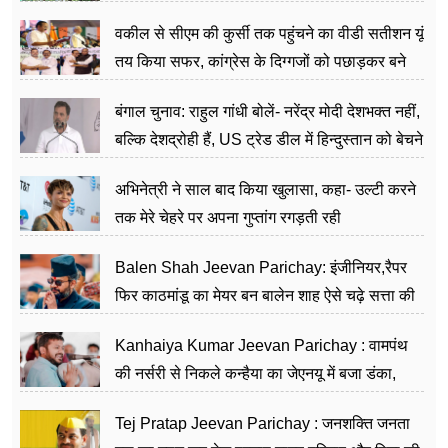
वकील से सीएम की कुर्सी तक पहुंचने का वीडी सतीशन यूं
तय किया सफर, कांग्रेस के दिग्गजों को पछाड़कर बने
जननेता
बंगाल चुनाव: राहुल गांधी बोलें- नरेंद्र मोदी देशभक्त नहीं,
बल्कि देशद्रोही हैं, US ट्रेड डील में हिन्दुस्तान को बेचने
का काम किया
अभिनेत्री ने साल बाद किया खुलासा, कहा- उल्टी करने
तक मेरे चेहरे पर अपना गुप्तांग रगड़ती रही
Balen Shah Jeevan Parichay: इंजीनियर,रैपर
फिर काठमांडू का मेयर बन बालेन शाह ऐसे चढ़े सत्ता की
सीढ़ियां, अब चलाएंगे नेपाल सरकार
Kanhaiya Kumar Jeevan Parichay : वामपंथ
की नर्सरी से निकले कन्हैया का जेएनयू में बजा डंका,
शिक्षा को मानते हैं समाज के बदलाव का हथियार
Tej Pratap Jeevan Parichay : जनशक्ति जनता