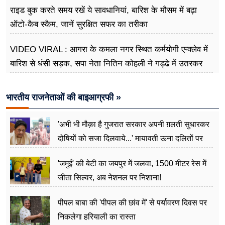
राइड बुक करते समय रखें ये सावधानियां, बारिश के मौसम में बढ़ा
ऑटो-कैब स्कैम, जानें सुरक्षित सफर का तरीका
VIDEO VIRAL : आगरा के कमला नगर स्थित कर्मयोगी एन्क्लेव में
बारिश से धंसी सड़क, सपा नेता नितिन कोहली ने गड्ढे में उतरकर
मापी विकास की गहराई
भारतीय राजनेताओं की बाइआग्रफी »
'अभी भी मौक़ा है गुजरात सरकार अपनी ग़लती सुधारकर
दोषियों को सजा दिलवाये...' मायावती ऊना दलितों पर
अत्याचार मामले में हुईं आगबबूला
'जमुई' की बेटी का जयपुर में जलवा, 1500 मीटर रेस में
जीता सिल्वर, अब नेशनल पर निशाना!
पीपल बाबा की 'पीपल की छांव में' से पर्यावरण दिवस पर
निकलेगा हरियाली का रास्ता