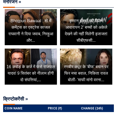
मनोरंजन »
Bhojpuri Bawaal : शो में
इमरान हाशमी की फिल्म
कमेंट्स का एक्ट्रेस काजल
'आवारापन 2' बच्चों को अकेले
राघवानी ने दिया जवाब, निरहुआ
देखने की नहीं मिलेगी इजाजत!
और...
सीबीएफसी...
16 करोड़ के कर्ज में फंसे राजपाल
रणबीर कपूर के 'बीफ' बयान पर
यादव! 9 सितंबर को नीलाम होंगी
फिर मचा बवाल, निकिता रावल
दो संपत्तियां,...
बोलीं- 'माफी मांगो वरना...
क्रिप्टोकरेंसी »