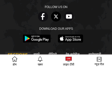
FOLLOW US ON
DOWNLOAD OUR APPS
खबरें
वीडियो
वेब स्टोरीज
बायोग्राफी
SECTIONS
ईपेपर
गूगल समाचार
न्यूज़ रील
होम
खबर
लाइव टीवी
PM Modi
CM Yogi
TRENDING TOPICS
आज का इतिहास
वायरल वीडियो
अखिलेश यादव
हमारे बारे में
संपर्क
लीडरशिप
विज्ञापन
पर्दाफाश
प्राइवेसी पॉलिसी