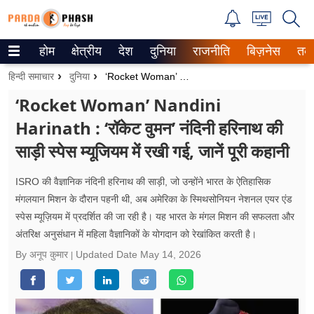
होम
क्षेत्रीय
देश
दुनिया
राजनीति
बिज़नेस
तक
Trending on Google News
हिन्दी समाचार
दुनिया
‘Rocket Woman’ Nandini Harinath : ‘रॉकेट वुमन’ नंदिनी हरिनाथ की साड़ी स्पेस म्यूजियम में रखी गई, जानें पूरी कहानी
ePaper
‘Rocket Woman’ Nandini
Harinath : ‘रॉकेट वुमन’ नंदिनी हरिनाथ की
वेब स्टोरीज
साड़ी स्पेस म्यूजियम में रखी गई, जानें पूरी कहानी
उत्तर प्रदेश
ISRO की वैज्ञानिक नंदिनी हरिनाथ की साड़ी, जो उन्होंने भारत के ऐतिहासिक
गैलरी
मंगलयान मिशन के दौरान पहनी थी, अब अमेरिका के स्मिथसोनियन नेशनल एयर एंड
स्पेस म्यूज़ियम में प्रदर्शित की जा रही है। यह भारत के मंगल मिशन की सफलता और
वीडियो
अंतरिक्ष अनुसंधान में महिला वैज्ञानिकों के योगदान को रेखांकित करती है।
रिलेशनशिप
By अनूप कुमार
Updated Date
May 14, 2026
जीवन मंत्रा