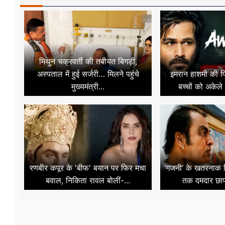
मिथुन चक्रवर्ती की तबीयत बिगड़ी,
अस्पताल में हुई सर्जरी… मिलने पहुंचे
इमरान हाशमी की फ
मुख्यमंत्री...
बच्चों को अकेले 
रणबीर कपूर के 'बीफ' बयान पर फिर मचा
‘गजनी’ के खतरनाक व
बवाल, निकिता रावल बोलीं-...
तक दमदार छाप 