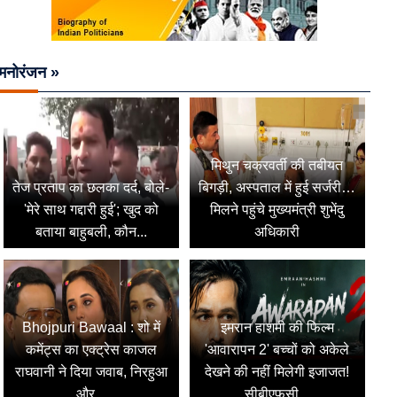
मनोरंजन »
मिथुन चक्रवर्ती की तबीयत
तेज प्रताप का छलका दर्द, बोले-
बिगड़ी, अस्पताल में हुई सर्जरी…
'मेरे साथ गद्दारी हुई'; खुद को
मिलने पहुंचे मुख्यमंत्री शुभेंदु
बताया बाहुबली, कौन...
अधिकारी
Bhojpuri Bawaal : शो में
इमरान हाशमी की फिल्म
कमेंट्स का एक्ट्रेस काजल
'आवारापन 2' बच्चों को अकेले
राघवानी ने दिया जवाब, निरहुआ
देखने की नहीं मिलेगी इजाजत!
और...
सीबीएफसी...