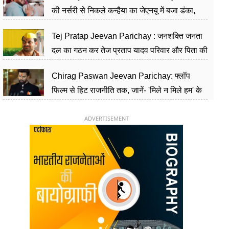
की नर्सरी से निकले कन्हैया का जेएनयू में बजा डंका,
शिक्षा को मानते हैं समाज के बदलाव का हथियार
Tej Pratap Jeevan Parichay : जनशक्ति जनता
दल का गठन कर तेज प्रताप यादव परिवार और पिता की
पार्टी को दे रहे हैं चुनौती, विवादों से है गहरा नाता
Chirag Paswan Jeevan Parichay: फ्लॉप
फिल्म से हिट राजनीति तक, जानें- 'मिले न मिले हम' के
हीरो चिराग पासवान के केंद्रीय मंत्री बनने का सफर
ADVERTISEMENT