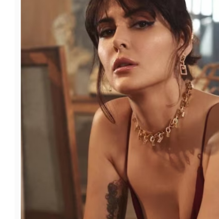
फूड
सेहत
ब्‍यूटी
जॉब्स
शिक्षा
अन्य खबरें