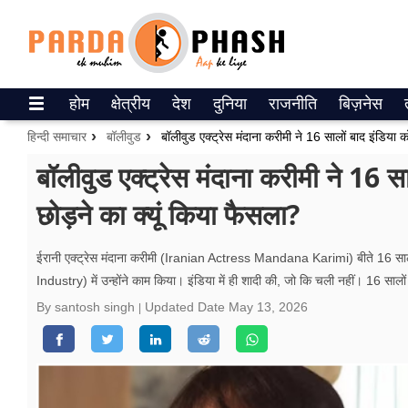
Trending on Google News
होम
क्षेत्रीय
देश
दुनिया
राजनीति
बिज़नेस
ePaper
हिन्दी समाचार
बॉलीवुड
वेब स्टोरीज
बॉलीवुड एक्ट्रेस मंदाना करीमी ने 16 स
छोड़ने का क्यूं किया फैसला?
उत्तर प्रदेश
गैलरी
ईरानी एक्ट्रेस मंदाना करीमी (Iranian Actress Mandana Karimi) बीते 16 सालों स
Industry) में उन्होंने काम किया। इंडिया में ही शादी की, जो कि चली नहीं। 16 साल
वीडियो
By santosh singh
Updated Date
May 13, 2026
रिलेशनशिप
जीवन मंत्रा