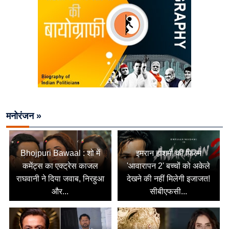
मनोरंजन »
Bhojpuri Bawaal : शो में
इमरान हाशमी की फिल्म
कमेंट्स का एक्ट्रेस काजल
'आवारापन 2' बच्चों को अकेले
राघवानी ने दिया जवाब, निरहुआ
देखने की नहीं मिलेगी इजाजत!
और...
सीबीएफसी...