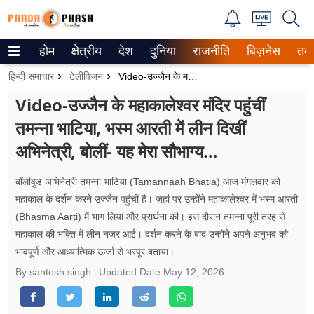
होम
क्षेत्रीय
देश
दुनिया
राजनीति
बिज़नेस
तक
Trending on Google News
हिन्दी समाचार
टेलीविजन
Video-उज्जैन के महाकालेश्वर मंदिर पहुंचीं तमन्ना भाटिया, भस्म आरती में लीन दिखीं अभिनेत्री, बोलीं- यह मेरा सौभाग्य…
ePaper
Video-उज्जैन के महाकालेश्वर मंदिर पहुंचीं
तमन्ना भाटिया, भस्म आरती में लीन दिखीं
वेब स्टोरीज
अभिनेत्री, बोलीं- यह मेरा सौभाग्य…
उत्तर प्रदेश
बॉलीवुड अभिनेत्री तमन्ना भाटिया (Tamannaah Bhatia) आज मंगलवार को
गैलरी
महाकाल के दर्शन करने उज्जैन पहुंचीं हैं। जहां पर उन्होंने महाकालेश्वर में भस्म आरती
(Bhasma Aarti) में भाग लिया और प्रार्थना की। इस दौरान तमन्ना पूरी तरह से
वीडियो
महाकाल की भक्ति में लीन नजर आईं। दर्शन करने के बाद उन्होंने अपने अनुभव को
भावपूर्ण और आध्यात्मिक ऊर्जा से भरपूर बताया।
रिलेशनशिप
By santosh singh
Updated Date
May 12, 2026
जीवन मंत्रा