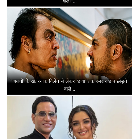
बोलीं-...
‘गजनी’ के खतरनाक विलेन से लेकर ‘छावा’ तक दमदार छाप छोड़ने
वाले...