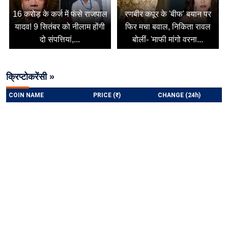
16 करोड़ के कर्ज में फंसे राजपाल
रणबीर कपूर के 'बीफ' बयान पर
यादव! 9 सितंबर को नीलाम होंगी
फिर मचा बवाल, निकिता रावल
दो संपत्तियां,...
बोलीं- 'माफी मांगो वरना...
क्रिप्टोकरेंसी »