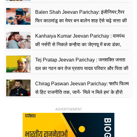
Balen Shah Jeevan Parichay: इंजीनियर,रैपर
फिर काठमांडू का मेयर बन बालेन शाह ऐसे चढ़े सत्ता की
सीढ़ियां, अब चलाएंगे नेपाल सरकार
Kanhaiya Kumar Jeevan Parichay : वामपंथ
की नर्सरी से निकले कन्हैया का जेएनयू में बजा डंका,
शिक्षा को मानते हैं समाज के बदलाव का हथियार
Tej Pratap Jeevan Parichay : जनशक्ति जनता
दल का गठन कर तेज प्रताप यादव परिवार और पिता की
पार्टी को दे रहे हैं चुनौती, विवादों से है गहरा नाता
Chirag Paswan Jeevan Parichay: फ्लॉप फिल्म
से हिट राजनीति तक, जानें- 'मिले न मिले हम' के हीरो
चिराग पासवान के केंद्रीय मंत्री बनने का सफर
ADVERTISEMENT