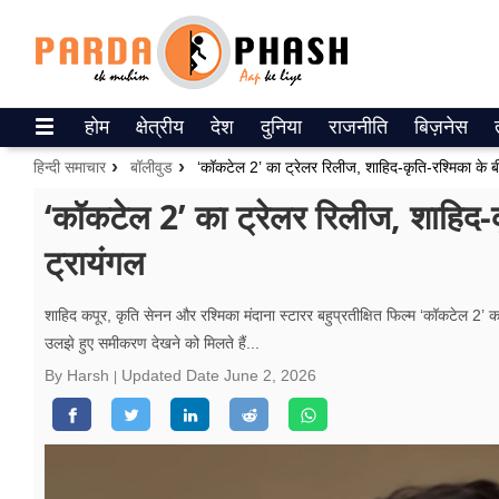
Trending on Google News
होम
क्षेत्रीय
देश
दुनिया
राजनीति
बिज़नेस
ePaper
हिन्दी समाचार
बॉलीवुड
‘कॉकटेल 2’ का ट्रेलर रिलीज, शाहिद-कृति-रश्मिका के 
वेब स्टोरीज
‘कॉकटेल 2’ का ट्रेलर रिलीज, शाहिद-
ट्रायंगल
उत्तर प्रदेश
गैलरी
शाहिद कपूर, कृति सेनन और रश्मिका मंदाना स्टारर बहुप्रतीक्षित फिल्म ‘कॉकटेल 2’ का 
उलझे हुए समीकरण देखने को मिलते हैं...
वीडियो
By Harsh
Updated Date
June 2, 2026
रिलेशनशिप
जीवन मंत्रा