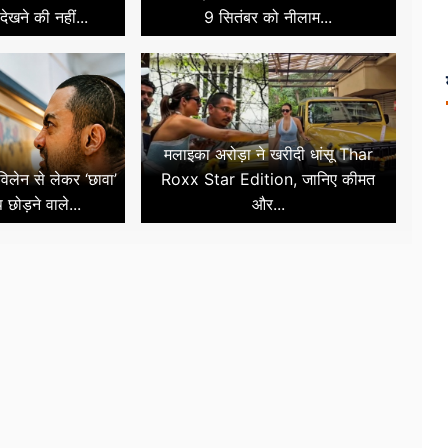
देखने की नहीं...
9 सितंबर को नीलाम...
मलाइका अरोड़ा ने खरीदी धांसू Thar
िलेन से लेकर ‘छावा’
Roxx Star Edition, जानिए कीमत
छोड़ने वाले...
और...