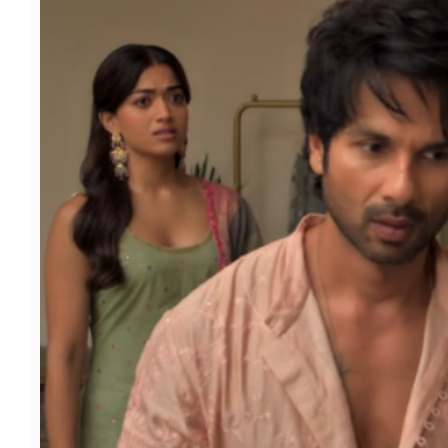
फूड
सेहत
ब्‍यूटी
जॉब्स
शिक्षा
अन्य खबरें