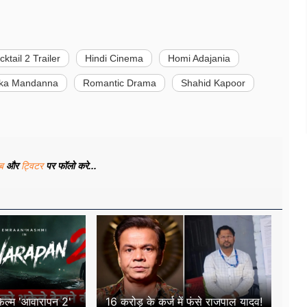
ktail 2 Trailer
Hindi Cinema
Homi Adajania
ka Mandanna
Romantic Drama
Shahid Kapoor
ूब
और
ट्विटर
पर फॉलो करे...
िल्म 'आवारापन 2'
16 करोड़ के कर्ज में फंसे राजपाल यादव!