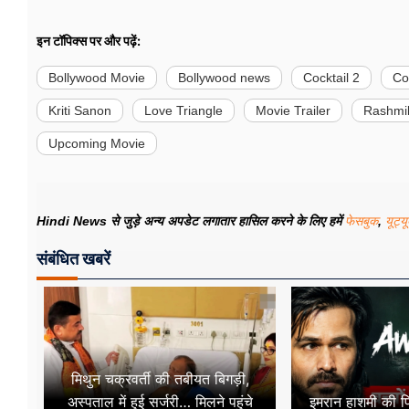
इन टॉपिक्स पर और पढ़ें:
Bollywood Movie
Bollywood news
Cocktail 2
Coc
Kriti Sanon
Love Triangle
Movie Trailer
Rashmi
Upcoming Movie
Hindi News से जुड़े अन्य अपडेट लगातार हासिल करने के लिए हमें
फेसबुक
,
यूट्य
संबंधित खबरें
मिथुन चक्रवर्ती की तबीयत बिगड़ी,
अस्पताल में हुई सर्जरी… मिलने पहुंचे
इमरान हाशमी की फ