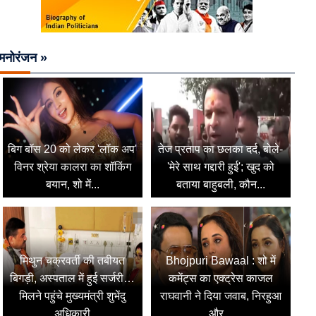
मनोरंजन »
बिग बॉस 20 को लेकर 'लॉक अप'
तेज प्रताप का छलका दर्द, बोले-
विनर श्रेया कालरा का शॉकिंग
'मेरे साथ गद्दारी हुई'; खुद को
बयान, शो में...
बताया बाहुबली, कौन...
मिथुन चक्रवर्ती की तबीयत
Bhojpuri Bawaal : शो में
बिगड़ी, अस्पताल में हुई सर्जरी…
कमेंट्स का एक्ट्रेस काजल
मिलने पहुंचे मुख्यमंत्री शुभेंदु
राघवानी ने दिया जवाब, निरहुआ
अधिकारी
और...