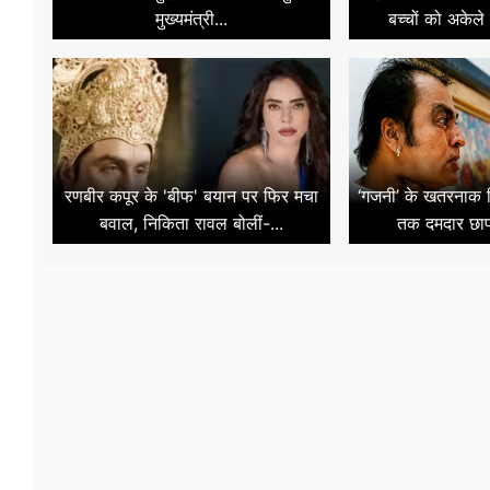
मुख्यमंत्री...
बच्चों को अकेले 
रणबीर कपूर के 'बीफ' बयान पर फिर मचा
‘गजनी’ के खतरनाक व
बवाल, निकिता रावल बोलीं-...
तक दमदार छाप 