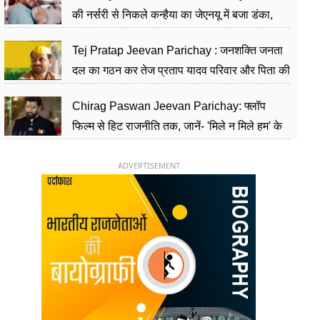
की नर्सरी से निकले कन्हैया का जेएनयू में बजा डंका,
शिक्षा को मानते हैं समाज के बदलाव का हथियार
Tej Pratap Jeevan Parichay : जनशक्ति जनता
दल का गठन कर तेज प्रताप यादव परिवार और पिता की
पार्टी को दे रहे हैं चुनौती, विवादों से है गहरा नाता
Chirag Paswan Jeevan Parichay: फ्लॉप
फिल्म से हिट राजनीति तक, जानें- 'मिले न मिले हम' के
हीरो चिराग पासवान के केंद्रीय मंत्री बनने का सफर
ADVERTISEMENT