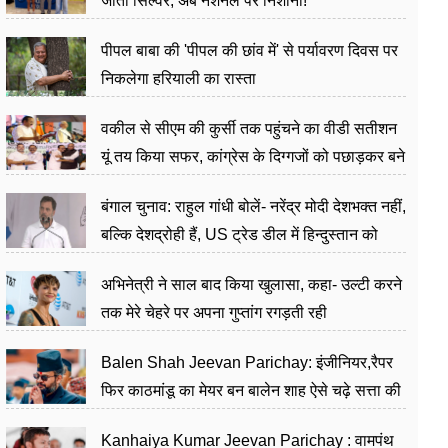
जीता सिल्वर, अब नेशनल पर निशाना!
पीपल बाबा की 'पीपल की छांव में' से पर्यावरण दिवस पर
निकलेगा हरियाली का रास्ता
वकील से सीएम की कुर्सी तक पहुंचने का वीडी सतीशन
यूं तय किया सफर, कांग्रेस के दिग्गजों को पछाड़कर बने
जननेता
बंगाल चुनाव: राहुल गांधी बोलें- नरेंद्र मोदी देशभक्त नहीं,
बल्कि देशद्रोही हैं, US ट्रेड डील में हिन्दुस्तान को
बेचने का काम किया
अभिनेत्री ने साल बाद किया खुलासा, कहा- उल्टी करने
तक मेरे चेहरे पर अपना गुप्तांग रगड़ती रही
Balen Shah Jeevan Parichay: इंजीनियर,रैपर
फिर काठमांडू का मेयर बन बालेन शाह ऐसे चढ़े सत्ता की
सीढ़ियां, अब चलाएंगे नेपाल सरकार
Kanhaiya Kumar Jeevan Parichay : वामपंथ