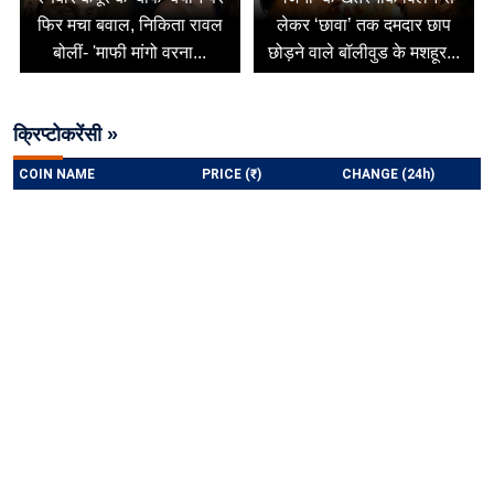
फिर मचा बवाल, निकिता रावल
लेकर ‘छावा’ तक दमदार छाप
बोलीं- 'माफी मांगो वरना...
छोड़ने वाले बॉलीवुड के मशहूर...
क्रिप्टोकरेंसी »