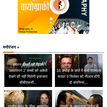
मनोरंजन »
इमरान हाशमी की फिल्म
'आवारापन 2' बच्चों को अकेले
16 करोड़ के कर्ज में फंसे राजपाल
देखने की नहीं मिलेगी इजाजत!
यादव! 9 सितंबर को नीलाम होंगी
सीबीएफसी...
दो संपत्तियां,...
रणबीर कपूर के 'बीफ' बयान पर
‘गजनी’ के खतरनाक विलेन से