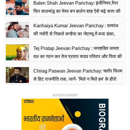
Balen Shah Jeevan Parichay: इंजीनियर,रैपर
फिर काठमांडू का मेयर बन बालेन शाह ऐसे चढ़े सत्ता की
सीढ़ियां, अब चलाएंगे नेपाल सरकार
Kanhaiya Kumar Jeevan Parichay : वामपंथ
की नर्सरी से निकले कन्हैया का जेएनयू में बजा डंका,
शिक्षा को मानते हैं समाज के बदलाव का हथियार
Tej Pratap Jeevan Parichay : जनशक्ति जनता
दल का गठन कर तेज प्रताप यादव परिवार और पिता की
पार्टी को दे रहे हैं चुनौती, विवादों से है गहरा नाता
Chirag Paswan Jeevan Parichay: फ्लॉप फिल्म
से हिट राजनीति तक, जानें- 'मिले न मिले हम' के हीरो
चिराग पासवान के केंद्रीय मंत्री बनने का सफर
ADVERTISEMENT