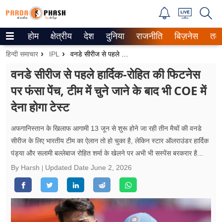
होम
क्षेत्रीय
देश
दुनिया
राजनीति
बिज़नेस
तक
Trending on Google News
हिन्दी समाचार
IPL
वनडे सीरीज से पहले हार्दिक-रोहित की फिटनेस पर फंसा पेंच, टीम में चुने जाने के बाद भी COE में देना होगा टेस्ट
ePaper
वनडे सीरीज से पहले हार्दिक-रोहित की फिटनेस
पर फंसा पेंच, टीम में चुने जाने के बाद भी COE में
वेब स्टोरीज
देना होगा टेस्ट
उत्तर प्रदेश
अफगानिस्तान के खिलाफ आगामी 13 जून से शुरू होने जा रही तीन मैचों की वनडे
गैलरी
सीरीज के लिए भारतीय टीम का ऐलान तो हो चुका है, लेकिन स्टार ऑलराउंडर हार्दिक
पंड्या और सलामी बल्लेबाज रोहित शर्मा के खेलने पर अभी भी सस्पेंस बरकरार है...
वीडियो
By Harsh
Updated Date
June 2, 2026
रिलेशनशिप
जीवन मंत्रा