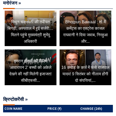
मनोरंजन »
मिथुन चक्रवर्ती की तबीयत
Bhojpuri Bawaal : शो में
बिगड़ी, अस्पताल में हुई सर्जरी…
कमेंट्स का एक्ट्रेस काजल
मिलने पहुंचे मुख्यमंत्री शुभेंदु
राघवानी ने दिया जवाब, निरहुआ
अधिकारी
और...
इमरान हाशमी की फिल्म
'आवारापन 2' बच्चों को अकेले
16 करोड़ के कर्ज में फंसे राजपाल
देखने की नहीं मिलेगी इजाजत!
यादव! 9 सितंबर को नीलाम होंगी
सीबीएफसी...
दो संपत्तियां,...
क्रिप्टोकरेंसी »