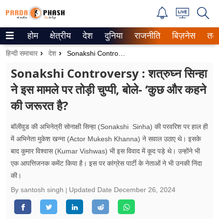
होम
क्षेत्रीय
देश
दुनिया
राजनीति
बिज़नेस
तक
Trending on Google News
हिन्दी समाचार
देश
Sonakshi Controversy : शत्रुघ्न सिन्हा ने इस मामले पर तोड़ी चुप्पी, बोले- ‘कुछ और कहने की जरूरत है?
ePaper
Sonakshi Controversy : शत्रुघ्न सिन्हा
ने इस मामले पर तोड़ी चुप्पी, बोले- ‘कुछ और कहने
वेब स्टोरीज
की जरूरत है?
उत्तर प्रदेश
बॉलीवुड की अ​भिनेत्री सोनाक्षी सिन्हा (Sonakshi Sinha) की परवरिश पर हाल ही
गैलरी
में अभिनेता मुकेश खन्ना (Actor Mukesh Khanna) ने सवाल उठाए थे। इसके
बाद कुमार विश्वास (Kumar Vishwas) भी इस विवाद में कूद पड़े थे। उन्होंने भी
वीडियो
एक आपत्तिजनक कमेंट किया है। इस पर कांग्रेस पार्टी के नेताओं ने भी उनकी निंदा
की।
रिलेशनशिप
By santosh singh
Updated Date
December 26, 2024
जीवन मंत्रा