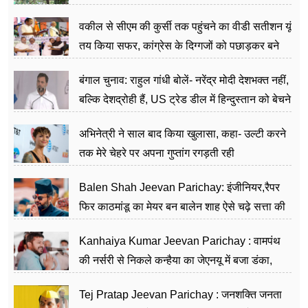
वकील से सीएम की कुर्सी तक पहुंचने का वीडी सतीशन यूं
तय किया सफर, कांग्रेस के दिग्गजों को पछाड़कर बने
जननेता
बंगाल चुनाव: राहुल गांधी बोलें- नरेंद्र मोदी देशभक्त नहीं,
बल्कि देशद्रोही हैं, US ट्रेड डील में हिन्दुस्तान को बेचने
का काम किया
अभिनेत्री ने साल बाद किया खुलासा, कहा- उल्टी करने
तक मेरे चेहरे पर अपना गुप्तांग रगड़ती रही
Balen Shah Jeevan Parichay: इंजीनियर,रैपर
फिर काठमांडू का मेयर बन बालेन शाह ऐसे चढ़े सत्ता की
सीढ़ियां, अब चलाएंगे नेपाल सरकार
Kanhaiya Kumar Jeevan Parichay : वामपंथ
की नर्सरी से निकले कन्हैया का जेएनयू में बजा डंका,
शिक्षा को मानते हैं समाज के बदलाव का हथियार
Tej Pratap Jeevan Parichay : जनशक्ति जनता