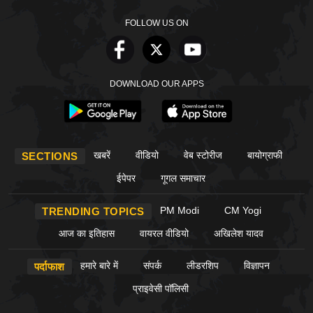
FOLLOW US ON
DOWNLOAD OUR APPS
खबरें
वीडियो
वेब स्टोरीज
बायोग्राफी
SECTIONS
ईपेपर
गूगल समाचार
PM Modi
CM Yogi
TRENDING TOPICS
आज का इतिहास
वायरल वीडियो
अखिलेश यादव
हमारे बारे में
संपर्क
लीडरशिप
विज्ञापन
पर्दाफाश
प्राइवेसी पॉलिसी