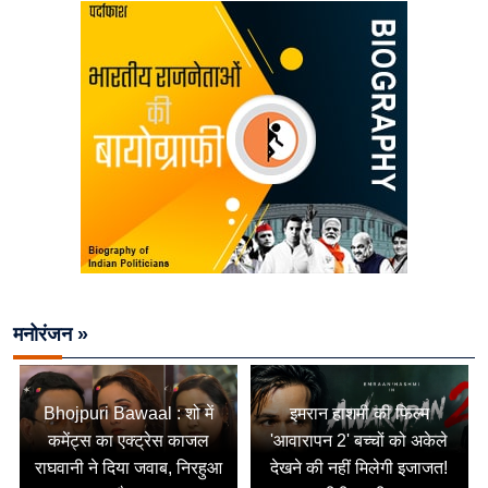
मनोरंजन »
Bhojpuri Bawaal : शो में
इमरान हाशमी की फिल्म
कमेंट्स का एक्ट्रेस काजल
'आवारापन 2' बच्चों को अकेले
राघवानी ने दिया जवाब, निरहुआ
देखने की नहीं मिलेगी इजाजत!