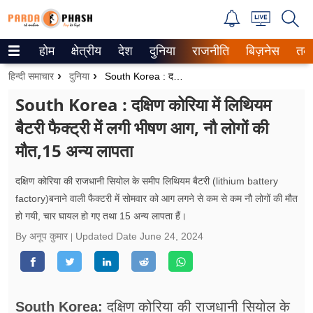
होम
क्षेत्रीय
देश
दुनिया
राजनीति
बिज़नेस
तक
Trending on Google News
हिन्दी समाचार
दुनिया
South Korea : दक्षिण कोरिया में लिथियम बैटरी फैक्ट्री में लगी भीषण आग, नौ लोगों की मौत,15 अन्य लापता
ePaper
South Korea : दक्षिण कोरिया में लिथियम
बैटरी फैक्ट्री में लगी भीषण आग, नौ लोगों की
वेब स्टोरीज
मौत,15 अन्य लापता
उत्तर प्रदेश
दक्षिण कोरिया की राजधानी सियोल के समीप लिथियम बैटरी (lithium battery
गैलरी
factory)बनाने वाली फैक्टरी में सोमवार को आग लगने से कम से कम नौ लोगों की मौत
हो गयी, चार घायल हो गए तथा 15 अन्य लापता हैं।
वीडियो
By अनूप कुमार
Updated Date
June 24, 2024
रिलेशनशिप
जीवन मंत्रा
South Korea:
दक्षिण कोरिया की राजधानी सियोल के