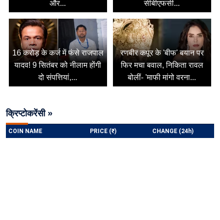
और...
सीबीएफसी...
16 करोड़ के कर्ज में फंसे राजपाल
रणबीर कपूर के 'बीफ' बयान पर
यादव! 9 सितंबर को नीलाम होंगी
फिर मचा बवाल, निकिता रावल
दो संपत्तियां,...
बोलीं- 'माफी मांगो वरना...
क्रिप्टोकरेंसी »