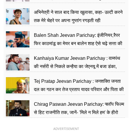
का काम किया
अभिनेत्री ने साल बाद किया खुलासा, कहा- उल्टी करने
तक मेरे चेहरे पर अपना गुप्तांग रगड़ती रही
Balen Shah Jeevan Parichay: इंजीनियर,रैपर
फिर काठमांडू का मेयर बन बालेन शाह ऐसे चढ़े सत्ता की
सीढ़ियां, अब चलाएंगे नेपाल सरकार
Kanhaiya Kumar Jeevan Parichay : वामपंथ
की नर्सरी से निकले कन्हैया का जेएनयू में बजा डंका,
शिक्षा को मानते हैं समाज के बदलाव का हथियार
Tej Pratap Jeevan Parichay : जनशक्ति जनता
दल का गठन कर तेज प्रताप यादव परिवार और पिता की
पार्टी को दे रहे हैं चुनौती, विवादों से है गहरा नाता
Chirag Paswan Jeevan Parichay: फ्लॉप फिल्म
से हिट राजनीति तक, जानें- 'मिले न मिले हम' के हीरो
चिराग पासवान के केंद्रीय मंत्री बनने का सफर
ADVERTISEMENT