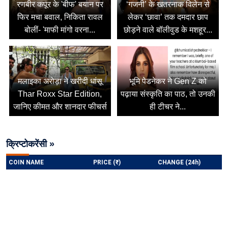
रणबीर कपूर के 'बीफ' बयान पर
‘गजनी’ के खतरनाक विलेन से
फिर मचा बवाल, निकिता रावल
लेकर ‘छावा’ तक दमदार छाप
बोलीं- 'माफी मांगो वरना...
छोड़ने वाले बॉलीवुड के मशहूर...
मलाइका अरोड़ा ने खरीदी धांसू
भूमि पेडनेकर ने Gen Z को
Thar Roxx Star Edition,
पढ़ाया संस्कृति का पाठ, तो उनकी
जानिए कीमत और शानदार फीचर्स
ही टीचर ने...
क्रिप्टोकरेंसी »