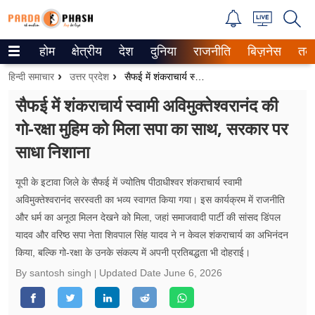
होम
क्षेत्रीय
देश
दुनिया
राजनीति
बिज़नेस
तक
Trending on Google News
हिन्दी समाचार
उत्तर प्रदेश
सैफई में शंकराचार्य स्वामी अविमुक्तेश्वरानंद की गो-रक्षा मुहिम को मिला सपा का साथ, सरकार पर साधा निशाना
ePaper
सैफई में शंकराचार्य स्वामी अविमुक्तेश्वरानंद की
गो-रक्षा मुहिम को मिला सपा का साथ, सरकार पर
वेब स्टोरीज
साधा निशाना
उत्तर प्रदेश
यूपी के इटावा जिले के सैफई में ज्योतिष पीठाधीश्वर शंकराचार्य स्वामी
गैलरी
अविमुक्तेश्वरानंद सरस्वती का भव्य स्वागत किया गया। इस कार्यक्रम में राजनीति
और धर्म का अनूठा मिलन देखने को मिला, जहां समाजवादी पार्टी की सांसद डिंपल
वीडियो
यादव और वरिष्ठ सपा नेता शिवपाल सिंह यादव ने न केवल शंकराचार्य का अभिनंदन
किया, बल्कि गो-रक्षा के उनके संकल्प में अपनी प्रतिबद्धता भी दोहराई।
रिलेशनशिप
By santosh singh
Updated Date
June 6, 2026
जीवन मंत्रा