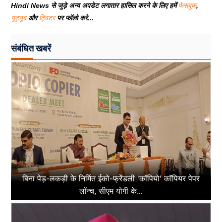
Hindi News से जुड़े अन्य अपडेट लगातार हासिल करने के लिए हमें
फेसबुक
,
यूट्यूब
और
ट्विटर
पर फॉलो करे...
संबंधित खबरें
बिना पेड़-लकड़ी के निर्मित ईको-फ्रेंडली 'कॉपियो' कॉपियर पेपर
लॉन्च, सीएम योगी के...