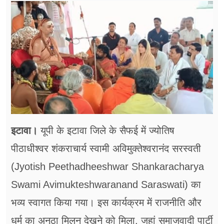
फूड
सेहत
ब्‍यूटी
जॉब्स
शिक्षा
अन्य खबरें
इटावा।
यूपी के इटावा जिले के सैफई में ज्योतिष
पीठाधीश्वर शंकराचार्य स्वामी अविमुक्तेश्वरानंद सरस्वती
(Jyotish Peethadheeshwar Shankaracharya
Swami Avimukteshwaranand Saraswati) का
भव्य स्वागत किया गया। इस कार्यक्रम में राजनीति और
धर्म का अनूठा मिलन देखने को मिला, जहां समाजवादी पार्टी