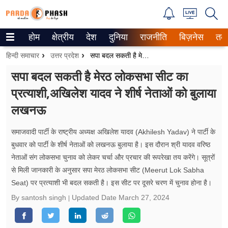
होम
क्षेत्रीय
देश
दुनिया
राजनीति
बिज़नेस
तक
Trending on Google News
हिन्दी समाचार
उत्तर प्रदेश
सपा बदल सकती है मेरठ लोकसभा सीट का प्रत्याशी,अखिलेश यादव ने शीर्ष नेताओं को बुलाया लखनऊ
ePaper
सपा बदल सकती है मेरठ लोकसभा सीट का
प्रत्याशी,अखिलेश यादव ने शीर्ष नेताओं को बुलाया
वेब स्टोरीज
लखनऊ
उत्तर प्रदेश
समाजवादी पार्टी के राष्ट्रीय अध्यक्ष अखिलेश यादव (Akhilesh Yadav) ने पार्टी के
गैलरी
बुधवार को पार्टी के शीर्ष नेताओं को लखनऊ बुलाया है। इस दौरान श्री यादव वरिष्ठ
नेताओं संग लोकसभा चुनाव को लेकर चर्चा और प्रचार की रूपरेखा तय करेंगे। सूत्रों
वीडियो
से मिली जानकारी के अनुसार सपा मेरठ लोकसभा सीट (Meerut Lok Sabha
Seat) पर प्रत्याशी भी बदल सकती है। इस सीट पर दूसरे चरण में चुनाव होना है।
रिलेशनशिप
By santosh singh
Updated Date
March 27, 2024
जीवन मंत्रा