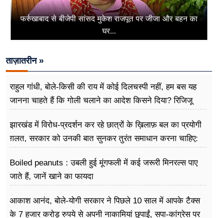
फर्रुखाबाद से बीजेपी सांसद मुकेश राजपूत पर जीजा और बहन का
घर...
ताज़ातरीन »
राहुल गांधी, बोले-किसी की राय में कोई दिलचस्पी नहीं, हम बस यह
जानना चाहते हैं कि गोली चलाने का आदेश किसने दिया? रिजिजू
बोले- शाह जवाब देने को तैयार
झारखंड में विरोध-प्रदर्शन कर रहे छात्रों के ख़िलाफ़ बल का प्रयोगी
ग़लत, सरकार को उनकी बात सुनकर तुरंत समाधान करना चाहिए:
राहुल गांधी
Boiled peanuts : उबली हुई मूंगफली में कई जरूरी मिनरल्स पाए
जाते हैं, जानें खाने का फायदा
आकाश आनंद, बोले-योगी सरकार ने पिछले 10 साल में आपके टैक्स
के 7 हजार करोड़ रुपये से अपनी नाकामियां छुपाईं, सपा-कांग्रेस पर