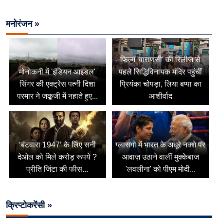
मनोरंजन »
फिल्म 'वाराणसी' की रिलीज से
मोनोकनी में 'इंडियन आइडल'
पहले सिद्धिविनायक मंदिर पहुंचीं
सिंगर की एक्ट्रेस पत्नी दिशा
प्रियंका चोपड़ा, लिया बप्पा का
परमार ने जकूजी में नहाते हुए...
आशीर्वाद
‘बंटवारा 1947’ के लिए सनी
ग्लासगो में भारत के अधूरे नक्शे पर
देओल को मिले करोड़ रूपये ?
आवाज़ उठाने वालीं मुक्केबाज
प्रीति जिंटा की फीस...
'लवलीना' को पीएम मोदी...
क्रिप्टोकरेंसी »