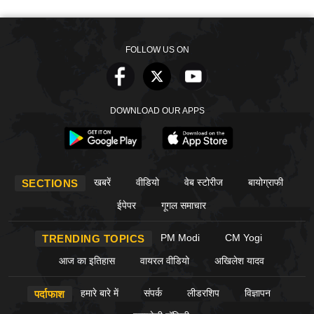
FOLLOW US ON
DOWNLOAD OUR APPS
खबरें
वीडियो
वेब स्टोरीज
बायोग्राफी
SECTIONS
ईपेपर
गूगल समाचार
PM Modi
CM Yogi
TRENDING TOPICS
आज का इतिहास
वायरल वीडियो
अखिलेश यादव
हमारे बारे में
संपर्क
लीडरशिप
विज्ञापन
पर्दाफाश