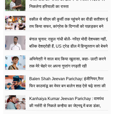
निकलेगा हरियाली का रास्ता
वकील से सीएम की कुर्सी तक पहुंचने का वीडी सतीशन यूं
तय किया सफर, कांग्रेस के दिग्गजों को पछाड़कर बने
जननेता
बंगाल चुनाव: राहुल गांधी बोलें- नरेंद्र मोदी देशभक्त नहीं,
बल्कि देशद्रोही हैं, US ट्रेड डील में हिन्दुस्तान को बेचने
का काम किया
अभिनेत्री ने साल बाद किया खुलासा, कहा- उल्टी करने
तक मेरे चेहरे पर अपना गुप्तांग रगड़ती रही
Balen Shah Jeevan Parichay: इंजीनियर,रैपर
फिर काठमांडू का मेयर बन बालेन शाह ऐसे चढ़े सत्ता की
सीढ़ियां, अब चलाएंगे नेपाल सरकार
Kanhaiya Kumar Jeevan Parichay : वामपंथ
की नर्सरी से निकले कन्हैया का जेएनयू में बजा डंका,
शिक्षा को मानते हैं समाज के बदलाव का हथियार