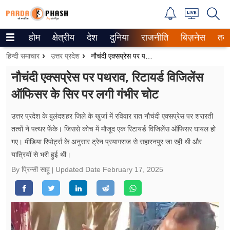
होम
क्षेत्रीय
देश
दुनिया
राजनीति
बिज़नेस
तक
Trending on Google News
हिन्दी समाचार
उत्तर प्रदेश
नौचंदी एक्सप्रेस पर पथराव, रिटायर्ड विजिलेंस ऑफिसर के सिर पर लगी गंभीर चोट
ePaper
नौचंदी एक्सप्रेस पर पथराव, रिटायर्ड विजिलेंस
ऑफिसर के सिर पर लगी गंभीर चोट
वेब स्टोरीज
उत्तर प्रदेश
उत्तर प्रदेश के बुलंदशहर जिले के खुर्जा में रविवार रात नौचंदी एक्सप्रेस पर शरारती
तत्वों ने पत्थर फेंके। जिससे कोच में मौजूद एक रिटायर्ड विजिलेंस ऑफिसर घायल हो
गैलरी
गए। मीडिया रिपोर्ट्स के अनुसार ट्रेन प्रयागराज से सहारनपुर जा रही थी और
यात्रियों से भरी हुई थी।
वीडियो
By प्रिन्सी साहू
Updated Date
February 17, 2025
रिलेशनशिप
जीवन मंत्रा