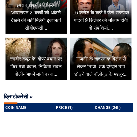
इमरान हाशमी की फिल्म
'आवारापन 2' बच्चों को अकेले
16 करोड़ के कर्ज में फंसे राजपाल
देखने की नहीं मिलेगी इजाजत!
यादव! 9 सितंबर को नीलाम होंगी
सीबीएफसी...
दो संपत्तियां,...
रणबीर कपूर के 'बीफ' बयान पर
‘गजनी’ के खतरनाक विलेन से
फिर मचा बवाल, निकिता रावल
लेकर ‘छावा’ तक दमदार छाप
बोलीं- 'माफी मांगो वरना...
छोड़ने वाले बॉलीवुड के मशहूर...
क्रिप्टोकरेंसी »