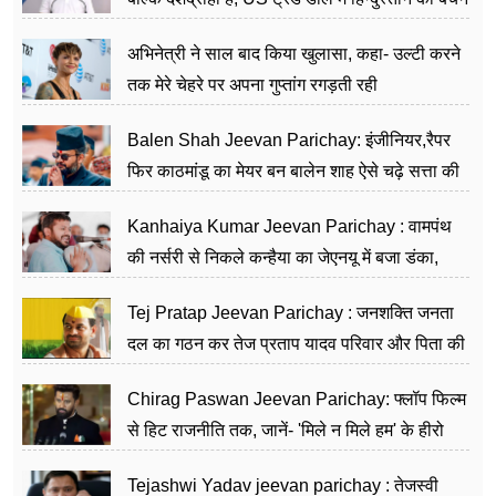
का काम किया
अभिनेत्री ने साल बाद किया खुलासा, कहा- उल्टी करने
तक मेरे चेहरे पर अपना गुप्तांग रगड़ती रही
Balen Shah Jeevan Parichay: इंजीनियर,रैपर
फिर काठमांडू का मेयर बन बालेन शाह ऐसे चढ़े सत्ता की
सीढ़ियां, अब चलाएंगे नेपाल सरकार
Kanhaiya Kumar Jeevan Parichay : वामपंथ
की नर्सरी से निकले कन्हैया का जेएनयू में बजा डंका,
शिक्षा को मानते हैं समाज के बदलाव का हथियार
Tej Pratap Jeevan Parichay : जनशक्ति जनता
दल का गठन कर तेज प्रताप यादव परिवार और पिता की
पार्टी को दे रहे हैं चुनौती, विवादों से है गहरा नाता
Chirag Paswan Jeevan Parichay: फ्लॉप फिल्म
से हिट राजनीति तक, जानें- 'मिले न मिले हम' के हीरो
चिराग पासवान के केंद्रीय मंत्री बनने का सफर
Tejashwi Yadav jeevan parichay : तेजस्वी