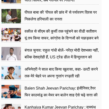
जीता सिल्वर, अब नेशनल पर निशाना!
पीपल बाबा की 'पीपल की छांव में' से पर्यावरण दिवस पर
निकलेगा हरियाली का रास्ता
वकील से सीएम की कुर्सी तक पहुंचने का वीडी सतीशन
यूं तय किया सफर, कांग्रेस के दिग्गजों को पछाड़कर बने
जननेता
बंगाल चुनाव: राहुल गांधी बोलें- नरेंद्र मोदी देशभक्त नहीं,
बल्कि देशद्रोही हैं, US ट्रेड डील में हिन्दुस्तान को
बेचने का काम किया
अभिनेत्री ने साल बाद किया खुलासा, कहा- उल्टी करने
तक मेरे चेहरे पर अपना गुप्तांग रगड़ती रही
Balen Shah Jeevan Parichay: इंजीनियर,रैपर
फिर काठमांडू का मेयर बन बालेन शाह ऐसे चढ़े सत्ता की
सीढ़ियां, अब चलाएंगे नेपाल सरकार
Kanhaiya Kumar Jeevan Parichay : वामपंथ