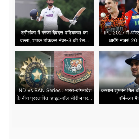
श्रीलंका में गरजा देवदत्त पडिक्कल का
IPL 2027 में ऑस्ट्र
बल्ला, शतक ठोककर नंबर-3 की रेस...
आयेंगे नजर! 20 
IND vs BAN Series : भारत-बांग्लादेश
कप्तान शुभमन गिल की
के बीच प्रस्तावित व्हाइट-बॉल सीरीज पर...
वॉर्म-अप मै