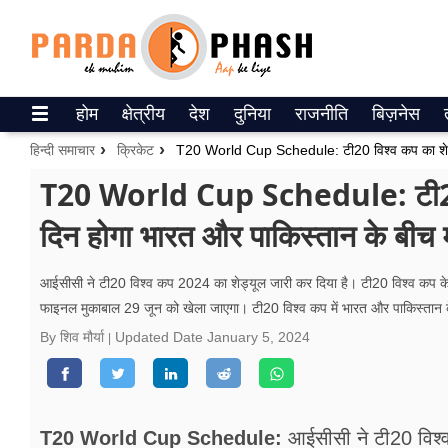
Trending on Google News
होम
क्षेत्रीय
देश
दुनिया
राजनीति
बिज़नेस
ePaper
हिन्दी समाचार
क्रिकेट
वेब स्टोरीज
T20 World Cup Schedule: टी20 व
दिन होगा भारत और पाकिस्तान के बीच 
उत्तर प्रदेश
गैलरी
आईसीसी ने टी20 विश्व कप 2024 का शेड्यूल जारी कर दिया है। टी20 विश्व कप के 
फाइनल मुकाबाल 29 जून को खेला जाएगा। टी20 विश्व कप में भारत और पाकिस्तान 
वीडियो
By शिव मौर्या
Updated Date
January 5, 2024
रिलेशनशिप
जीवन मंत्रा
T20 World Cup Schedule:
आईसीसी ने टी20 विश्व