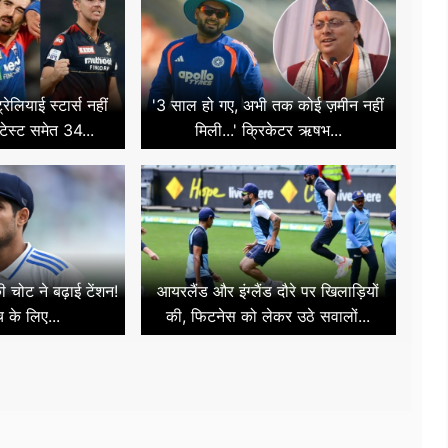
ेलियाई स्टार्स नहीं
'3 साल हो गए, अभी तक कोई ज़मीन नहीं
टेस्ट समेत 34...
मिली...' क्रिकेटर ऋषभ...
 चोट ने बढ़ाई टेंशन!
आयरलैंड और इंग्लैंड दौरे पर खिलाड़ियों
च के लिए...
की, फिटनेस को लेकर उठे सवालों...