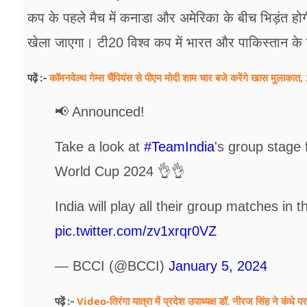
फूड
कप के पहले मैच में कनाडा और अमेरिका के बीच भिड़ंत 
सेहत
खेला जाएगा। टी20 विश्व कप में भारत और पाकिस्तान के
ब्‍यूटी
कॉमनवेल्थ गेम्स चैंपियंस से पीएम मोदी शाम चार बजे करेंगे खास मुलाक
पढ़ें :-
जॉब्स
📢 Announced!
शिक्षा
Take a look at
#TeamIndia
's group stage
अन्य खबरें
World Cup 2024 👌👌
India will play all their group matches in
pic.twitter.com/zv1xrqr0VZ
— BCCI (@BCCI)
January 5, 2024
Video-तिरंगा यात्रा में प्रदेश उपाध्यक्ष डॉ. नीरज सिंह ने कंधे
पढ़ें :-