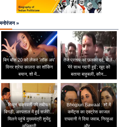
मनोरंजन »
बिग बॉस 20 को लेकर 'लॉक अप'
तेज प्रताप का छलका दर्द, बोले-
विनर श्रेया कालरा का शॉकिंग
'मेरे साथ गद्दारी हुई'; खुद को
बयान, शो में...
बताया बाहुबली, कौन...
मिथुन चक्रवर्ती की तबीयत
Bhojpuri Bawaal : शो में
बिगड़ी, अस्पताल में हुई सर्जरी…
कमेंट्स का एक्ट्रेस काजल
मिलने पहुंचे मुख्यमंत्री शुभेंदु
राघवानी ने दिया जवाब, निरहुआ
अधिकारी
और...