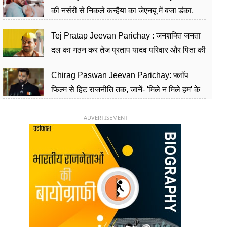
की नर्सरी से निकले कन्हैया का जेएनयू में बजा डंका,
शिक्षा को मानते हैं समाज के बदलाव का हथियार
Tej Pratap Jeevan Parichay : जनशक्ति जनता
दल का गठन कर तेज प्रताप यादव परिवार और पिता की
पार्टी को दे रहे हैं चुनौती, विवादों से है गहरा नाता
Chirag Paswan Jeevan Parichay: फ्लॉप
फिल्म से हिट राजनीति तक, जानें- 'मिले न मिले हम' के
हीरो चिराग पासवान के केंद्रीय मंत्री बनने का सफर
ADVERTISEMENT