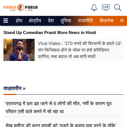
होम
क्षेत्रीय
देश
दुनिया
राजनीति
बिज़नेस
तक
Trending on Google News
Stand Up Comedian Pranit More News in Hindi
ePaper
Viral Video : ‘370 रुपये की बिरयानी के बदले GF
संग फिजिकल होने के जोक पर हंसे कॉमेडियन
वेब स्टोरीज
प्रण‍ित, मचा बवाल तो अब मांगी माफी
उत्तर प्रदेश
गैलरी
ताज़ातरीन »
वीडियो
रिलेशनशिप
प्रतापगढ़ में छत ढह जाने से 6 लोगों की मौत, गर्मी के कारण पूरा
परिवार एसी वाले कमरे में सो र​हा था
जीवन मंत्रा
शेख हसीना की वतन वापसी को 'लड़ने के बजाय घाव भरने के मौके'