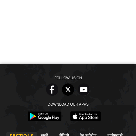
FOLLOW US ON
DOWNLOAD OUR APPS
खबरें
वीडियो
वेब स्टोरीज
बायोग्राफी
SECTIONS