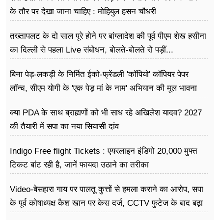
फूड
के तौर पर देखा जाना चाहिए : मोहिबुल हसन चौधरी
सेहत
तख्तापलट के दो साल पूरे होने पर बांग्लादेश की पूर्व पीएम शेख हसीना
ब्‍यूटी
का दिल्ली से पहला Live संबोधन, बोलते-बोलते रो पड़ीं...
जॉब्स
बिना पेड़-लकड़ी के निर्मित ईको-फ्रेंडली 'कॉपियो' कॉपियर पेपर
लॉन्च, सीएम योगी के 'एक पेड़ मां के नाम' अभियान की मूल भावना
शिक्षा
धरातल पर साकार
क्या PDA के साथ ब्राह्मणों को भी साध रहे अखिलेश यादव? 2027
अन्य खबरें
की तैयारी में सपा का नया सियासी दांव
Indigo Free flight Tickets : एयरलाइन इंडिगो 20,000 मुफ्त
टिकट बांट रही है, जानें फायदा उठाने का तरीका
Video-बेसहारा गाय पर पालतू कुत्तों से हमला कराने का आरोप, सपा
के पूर्व कोषाध्यक्ष कैश खान पर केस दर्ज, CCTV फुटेज के बाद बढ़ा
विवाद