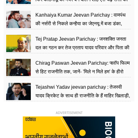
सीढ़ियां, अब चलाएंगे नेपाल सरकार
Kanhaiya Kumar Jeevan Parichay : वामपंथ
की नर्सरी से निकले कन्हैया का जेएनयू में बजा डंका,
शिक्षा को मानते हैं समाज के बदलाव का हथियार
Tej Pratap Jeevan Parichay : जनशक्ति जनता
दल का गठन कर तेज प्रताप यादव परिवार और पिता की
पार्टी को दे रहे हैं चुनौती, विवादों से है गहरा नाता
Chirag Paswan Jeevan Parichay: फ्लॉप फिल्म
से हिट राजनीति तक, जानें- 'मिले न मिले हम' के हीरो
चिराग पासवान के केंद्रीय मंत्री बनने का सफर
Tejashwi Yadav jeevan parichay : तेजस्वी
यादव क्रिकेट के साथ ही राजनीति के हैं माहिर खिलाड़ी,
26 साल की उम्र में संभाली डिप्टी सीएम की कुर्सी
ADVERTISEMENT