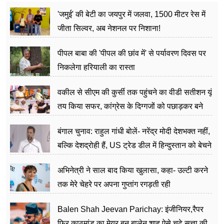
'जमुई' की बेटी का जयपुर में जलवा, 1500 मीटर रेस में
जीता सिल्वर, अब नेशनल पर निशाना!
पीपल बाबा की 'पीपल की छांव में' से पर्यावरण दिवस पर
निकलेगा हरियाली का रास्ता
वकील से सीएम की कुर्सी तक पहुंचने का वीडी सतीशन यूं
तय किया सफर, कांग्रेस के दिग्गजों को पछाड़कर बने
जननेता
बंगाल चुनाव: राहुल गांधी बोलें- नरेंद्र मोदी देशभक्त नहीं,
बल्कि देशद्रोही हैं, US ट्रेड डील में हिन्दुस्तान को बेचने
का काम किया
अभिनेत्री ने साल बाद किया खुलासा, कहा- उल्टी करने
तक मेरे चेहरे पर अपना गुप्तांग रगड़ती रही
Balen Shah Jeevan Parichay: इंजीनियर,रैपर
फिर काठमांडू का मेयर बन बालेन शाह ऐसे चढ़े सत्ता की