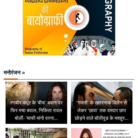
मनोरंजन »
रणबीर कपूर के 'बीफ' बयान पर
‘गजनी’ के खतरनाक विलेन से
फिर मचा बवाल, निकिता रावल
लेकर ‘छावा’ तक दमदार छाप
बोलीं- 'माफी मांगो वरना...
छोड़ने वाले बॉलीवुड के मशहूर...