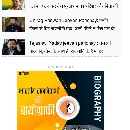
दल का गठन कर तेज प्रताप यादव परिवार और पिता की
पार्टी को दे रहे हैं चुनौती, विवादों से है गहरा नाता
Chirag Paswan Jeevan Parichay: फ्लॉप
फिल्म से हिट राजनीति तक, जानें- 'मिले न मिले हम' के
हीरो चिराग पासवान के केंद्रीय मंत्री बनने का सफर
Tejashwi Yadav jeevan parichay : तेजस्वी
यादव क्रिकेट के साथ ही राजनीति के हैं माहिर
खिलाड़ी, 26 साल की उम्र में संभाली डिप्टी सीएम की
कुर्सी
ADVERTISEMENT