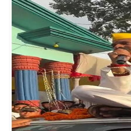
फूड
सेहत
ब्‍यूटी
जॉब्स
शिक्षा
अन्य खबरें