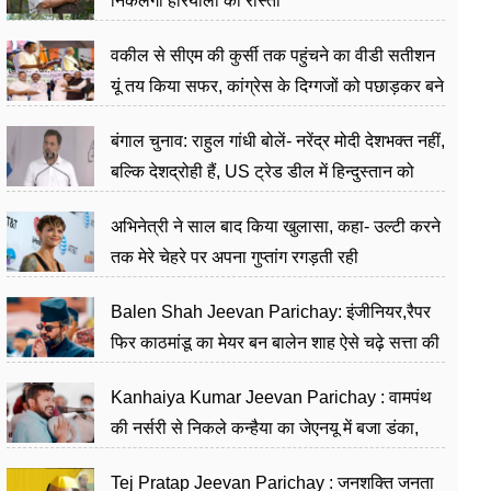
निकलेगा हरियाली का रास्ता
वकील से सीएम की कुर्सी तक पहुंचने का वीडी सतीशन
यूं तय किया सफर, कांग्रेस के दिग्गजों को पछाड़कर बने
जननेता
बंगाल चुनाव: राहुल गांधी बोलें- नरेंद्र मोदी देशभक्त नहीं,
बल्कि देशद्रोही हैं, US ट्रेड डील में हिन्दुस्तान को
बेचने का काम किया
अभिनेत्री ने साल बाद किया खुलासा, कहा- उल्टी करने
तक मेरे चेहरे पर अपना गुप्तांग रगड़ती रही
Balen Shah Jeevan Parichay: इंजीनियर,रैपर
फिर काठमांडू का मेयर बन बालेन शाह ऐसे चढ़े सत्ता की
सीढ़ियां, अब चलाएंगे नेपाल सरकार
Kanhaiya Kumar Jeevan Parichay : वामपंथ
की नर्सरी से निकले कन्हैया का जेएनयू में बजा डंका,
शिक्षा को मानते हैं समाज के बदलाव का हथियार
Tej Pratap Jeevan Parichay : जनशक्ति जनता