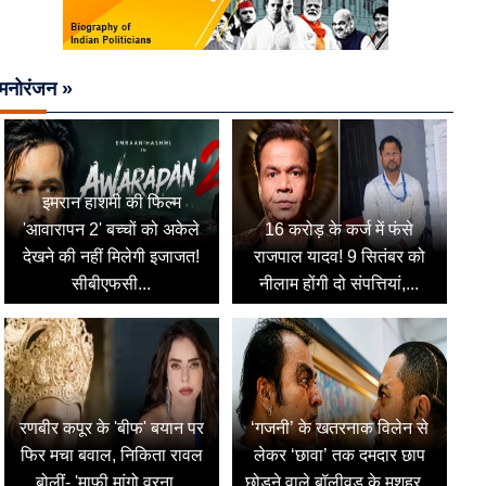
मनोरंजन »
इमरान हाशमी की फिल्म
'आवारापन 2' बच्चों को अकेले
16 करोड़ के कर्ज में फंसे
देखने की नहीं मिलेगी इजाजत!
राजपाल यादव! 9 सितंबर को
सीबीएफसी...
नीलाम होंगी दो संपत्तियां,...
रणबीर कपूर के 'बीफ' बयान पर
‘गजनी’ के खतरनाक विलेन से
फिर मचा बवाल, निकिता रावल
लेकर ‘छावा’ तक दमदार छाप
बोलीं- 'माफी मांगो वरना...
छोड़ने वाले बॉलीवुड के मशहूर...