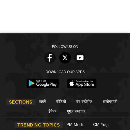
FOLLOW US ON
DOWNLOAD OUR APPS
खबरें
वीडियो
वेब स्टोरीज
बायोग्राफी
SECTIONS
ईपेपर
गूगल समाचार
PM Modi
CM Yogi
TRENDING TOPICS