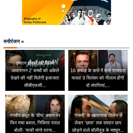
मनोरंजन »
इमरान हाशमी की फिल्म
'आवारापन 2' बच्चों को अकेले
16 करोड़ के कर्ज में फंसे राजपाल
देखने की नहीं मिलेगी इजाजत!
यादव! 9 सितंबर को नीलाम होंगी
सीबीएफसी...
दो संपत्तियां,...
रणबीर कपूर के 'बीफ' बयान पर
‘गजनी’ के खतरनाक विलेन से
फिर मचा बवाल, निकिता रावल
लेकर ‘छावा’ तक दमदार छाप
बोलीं- 'माफी मांगो वरना...
छोड़ने वाले बॉलीवुड के मशहूर...