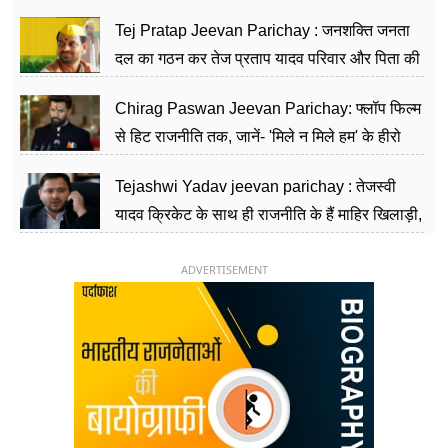
शिक्षा को मानते हैं समाज के बदलाव का हथियार
Tej Pratap Jeevan Parichay : जनशक्ति जनता
दल का गठन कर तेज प्रताप यादव परिवार और पिता की
पार्टी को दे रहे हैं चुनौती, विवादों से है गहरा नाता
Chirag Paswan Jeevan Parichay: फ्लॉप फिल्म
से हिट राजनीति तक, जानें- 'मिले न मिले हम' के हीरो
चिराग पासवान के केंद्रीय मंत्री बनने का सफर
Tejashwi Yadav jeevan parichay : तेजस्वी
यादव क्रिकेट के साथ ही राजनीति के हैं माहिर खिलाड़ी,
26 साल की उम्र में संभाली डिप्टी सीएम की कुर्सी
ADVERTISEMENT