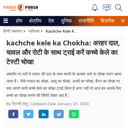
होम
क्षेत्रीय
देश
दुनिया
राजनीति
बिज़नेस
तक
Trending on Google News
हिन्दी समाचार
पर्दाफाश
Kachche Kele Ka Chokha: अरहर दाल, चावल और रोटी के साथ ट्राई करें कच्चे केले का टेस्टी चोखा
ePaper
kachche kele ka Chokha: अरहर दाल,
चावल और रोटी के साथ ट्राई करें कच्चे केले का
वेब स्टोरीज
टेस्टी चोखा
उत्तर प्रदेश
आमतौर पर घरों में अरहर की दाल के साथ सब्जी के अलावा भर्ता या चोखा जरुर खाया
गैलरी
जाता है। जैसे परवल का चोखा, आलू का चोखा, अरबी का चोखा, बैंगन का चोखा पर
क्या आपने कभी कच्चे केले का चोखा ट्राई किया हैं अगर नहीं तो आज हम आपके लिए
वीडियो
कच्चे का चोखा बनाने की रेसिपी लेकर आएं हैं।
रिलेशनशिप
By प्रिन्सी साहू
Updated Date
January 16, 2024
जीवन मंत्रा