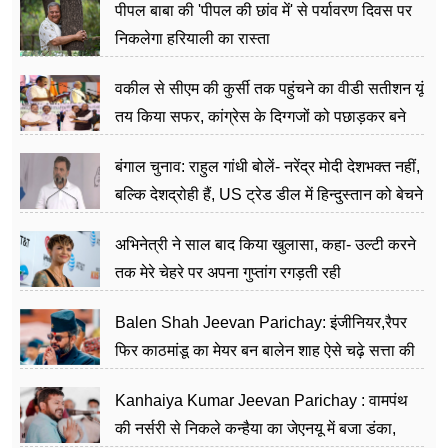
पीपल बाबा की 'पीपल की छांव में' से पर्यावरण दिवस पर
निकलेगा हरियाली का रास्ता
वकील से सीएम की कुर्सी तक पहुंचने का वीडी सतीशन यूं
तय किया सफर, कांग्रेस के दिग्गजों को पछाड़कर बने
जननेता
बंगाल चुनाव: राहुल गांधी बोलें- नरेंद्र मोदी देशभक्त नहीं,
बल्कि देशद्रोही हैं, US ट्रेड डील में हिन्दुस्तान को बेचने
का काम किया
अभिनेत्री ने साल बाद किया खुलासा, कहा- उल्टी करने
तक मेरे चेहरे पर अपना गुप्तांग रगड़ती रही
Balen Shah Jeevan Parichay: इंजीनियर,रैपर
फिर काठमांडू का मेयर बन बालेन शाह ऐसे चढ़े सत्ता की
सीढ़ियां, अब चलाएंगे नेपाल सरकार
Kanhaiya Kumar Jeevan Parichay : वामपंथ
की नर्सरी से निकले कन्हैया का जेएनयू में बजा डंका,