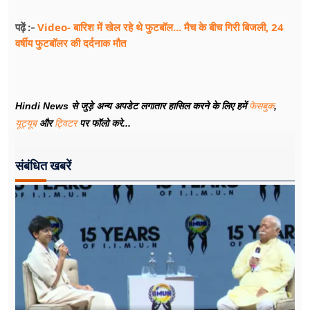
Video- बारिश में खेल रहे थे फुटबॉल... मैच के बीच गिरी बिजली, 24
पढ़ें :-
वर्षीय फुटबॉलर की दर्दनाक मौत
Hindi News से जुड़े अन्य अपडेट लगातार हासिल करने के लिए हमें
फेसबुक
,
यूट्यूब
और
ट्विटर
पर फॉलो करे...
संबंधित खबरें