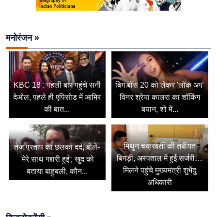
मनोरंजन »
KBC 18 : पहली बार पहुंचे सनी
बिग बॉस 20 को लेकर 'लॉक अप'
देओल, पहले ही एपिसोड में आमिर
विनर श्रेया कालरा का शॉकिंग
की बात...
बयान, शो में...
मिथुन चक्रवर्ती की तबीयत
तेज प्रताप का छलका दर्द, बोले-
बिगड़ी, अस्पताल में हुई सर्जरी…
'मेरे साथ गद्दारी हुई'; खुद को
मिलने पहुंचे मुख्यमंत्री शुभेंदु
बताया बाहुबली, कौन...
अधिकारी