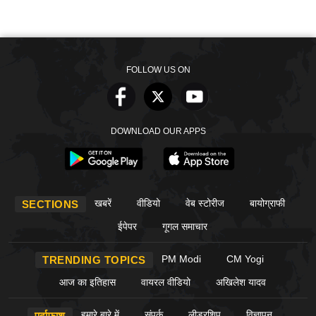
FOLLOW US ON
DOWNLOAD OUR APPS
खबरें
वीडियो
वेब स्टोरीज
बायोग्राफी
SECTIONS
ईपेपर
गूगल समाचार
PM Modi
CM Yogi
TRENDING TOPICS
आज का इतिहास
वायरल वीडियो
अखिलेश यादव
हमारे बारे में
संपर्क
लीडरशिप
विज्ञापन
पर्दाफाश