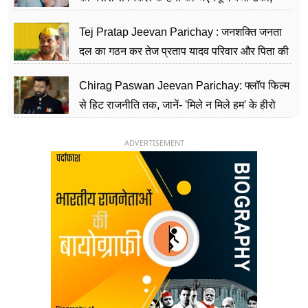
शिक्षा को मानते हैं समाज के बदलाव का हथियार
Tej Pratap Jeevan Parichay : जनशक्ति जनता
दल का गठन कर तेज प्रताप यादव परिवार और पिता की
पार्टी को दे रहे हैं चुनौती, विवादों से है गहरा नाता
Chirag Paswan Jeevan Parichay: फ्लॉप फिल्म
से हिट राजनीति तक, जानें- 'मिले न मिले हम' के हीरो
चिराग पासवान के केंद्रीय मंत्री बनने का सफर
ADVERTISEMENT