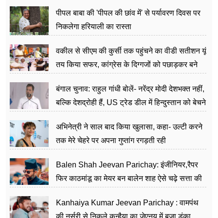
पीपल बाबा की 'पीपल की छांव में' से पर्यावरण दिवस पर
निकलेगा हरियाली का रास्ता
वकील से सीएम की कुर्सी तक पहुंचने का वीडी सतीशन यूं
तय किया सफर, कांग्रेस के दिग्गजों को पछाड़कर बने
जननेता
बंगाल चुनाव: राहुल गांधी बोलें- नरेंद्र मोदी देशभक्त नहीं,
बल्कि देशद्रोही हैं, US ट्रेड डील में हिन्दुस्तान को बेचने
का काम किया
अभिनेत्री ने साल बाद किया खुलासा, कहा- उल्टी करने
तक मेरे चेहरे पर अपना गुप्तांग रगड़ती रही
Balen Shah Jeevan Parichay: इंजीनियर,रैपर
फिर काठमांडू का मेयर बन बालेन शाह ऐसे चढ़े सत्ता की
सीढ़ियां, अब चलाएंगे नेपाल सरकार
Kanhaiya Kumar Jeevan Parichay : वामपंथ
की नर्सरी से निकले कन्हैया का जेएनयू में बजा डंका,