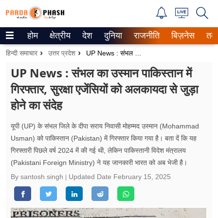
होम
क्षेत्रीय
देश
दुनिया
राजनीति
बिज़नेस
तक
Trending on Google News
हिन्दी समाचार
उत्तर प्रदेश
UP News : संभल का उस्मान पाकिस्तान में गिरफ्तार, सुरक्षा एजेंसियों को अलकायदा से जुड़ा होने का संदेह
ePaper
UP News : संभल का उस्मान पाकिस्तान में
गिरफ्तार, सुरक्षा एजेंसियों को अलकायदा से जुड़ा
वेब स्टोरीज
होने का संदेह
उत्तर प्रदेश
यूपी (UP) के संभल जिले के दीपा सराय निवासी मोहम्मद उस्मान (Mohammad
गैलरी
Usman) को पाकिस्तान (Pakistan) में गिरफ्तार किया गया है। बता दें कि यह
गिरफ्तारी पिछले वर्ष 2024 में की गई थी, लेकिन पाकिस्तानी विदेश मंत्रालय
वीडियो
(Pakistani Foreign Ministry) ने यह जानकारी भारत को अब भेजी है।
रिलेशनशिप
By santosh singh
Updated Date
February 15, 2025
जीवन मंत्रा