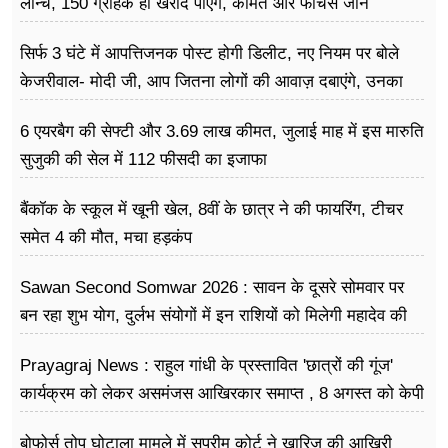
लॉन्च, 150 ग्राहक ही खरीद पाएंगे, कीमत और फीचर्स जानें
सिर्फ 3 घंटे में आपत्तिजनक पोस्ट होगी डिलीट, नए नियम पर बोले
केजरीवाल- मोदी जी, आप जितना लोगों की आवाज़ दबाएंगे, उनका
गुस्सा उतना ही बढ़ेगा
6 एयरबैग की सेफ्टी और 3.69 लाख कीमत, जुलाई माह में इस मारुति
सुजुकी की सेल में 112 फीसदी का इजाफा
बैंकॉक के स्कूल में खूनी खेल, 8वीं के छात्र ने की फायरिंग, टीचर
समेत 4 की मौत, मचा हड़कंप
Sawan Second Somwar 2026 : सावन के दूसरे सोमवार पर
बन रहा शुभ योग, दुर्लभ संयोगों में इन राशियों को मिलेगी महादेव की
विशेष कृपा
Prayagraj News : राहुल गांधी के प्रस्तावित 'छात्रों की गूंज'
कार्यक्रम को लेकर असमंजस आखिरकार समाप्त , 8 अगस्त को केपी
ग्राउंड में होगा आयोजन
बोफोर्स तोप घोटाला मामले में सुप्रीम कोर्ट ने खारिज की आखिरी