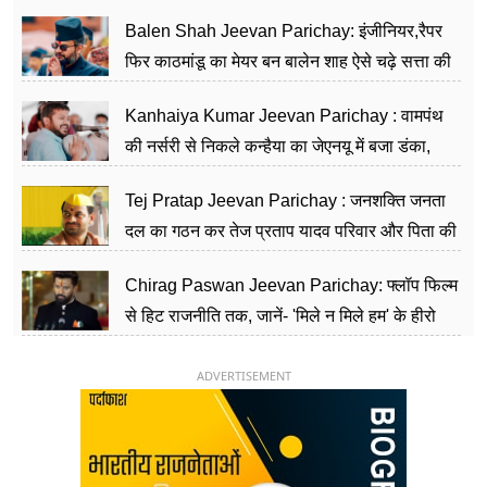
Balen Shah Jeevan Parichay: इंजीनियर,रैपर
फिर काठमांडू का मेयर बन बालेन शाह ऐसे चढ़े सत्ता की
सीढ़ियां, अब चलाएंगे नेपाल सरकार
Kanhaiya Kumar Jeevan Parichay : वामपंथ
की नर्सरी से निकले कन्हैया का जेएनयू में बजा डंका,
शिक्षा को मानते हैं समाज के बदलाव का हथियार
Tej Pratap Jeevan Parichay : जनशक्ति जनता
दल का गठन कर तेज प्रताप यादव परिवार और पिता की
पार्टी को दे रहे हैं चुनौती, विवादों से है गहरा नाता
Chirag Paswan Jeevan Parichay: फ्लॉप फिल्म
से हिट राजनीति तक, जानें- 'मिले न मिले हम' के हीरो
चिराग पासवान के केंद्रीय मंत्री बनने का सफर
ADVERTISEMENT