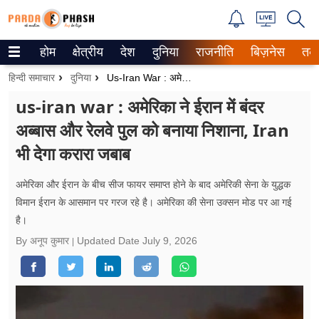
होम
क्षेत्रीय
देश
दुनिया
राजनीति
बिज़नेस
तक
Trending on Google News
हिन्दी समाचार
दुनिया
Us-Iran War : अमेरिका ने ईरान में बंदर अब्बास और रेलवे पुल को बनाया निशाना, Iran भी देगा करारा जबाब
ePaper
us-iran war : अमेरिका ने ईरान में बंदर
अब्बास और रेलवे पुल को बनाया निशाना, Iran
वेब स्टोरीज
भी देगा करारा जबाब
उत्तर प्रदेश
अमेरिका और ईरान के बीच सीज फायर समाप्त होने के बाद अमेरिकी सेना के युद्धक
गैलरी
विमान ईरान के आसमान पर गरज रहे है। अमेरिका की सेना उक्सन मोड पर आ गई
है।
वीडियो
By अनूप कुमार
Updated Date
July 9, 2026
रिलेशनशिप
जीवन मंत्रा