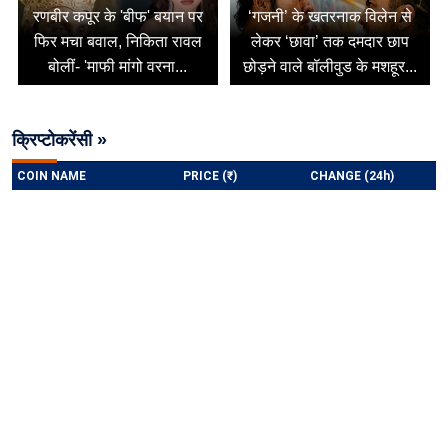
रणबीर कपूर के 'बीफ' बयान पर
‘गजनी’ के खतरनाक विलेन से
फिर मचा बवाल, निकिता रावल
लेकर ‘छावा’ तक दमदार छाप
बोलीं- 'माफी मांगो वरना...
छोड़ने वाले बॉलीवुड के मशहूर...
क्रिप्टोकरेंसी »