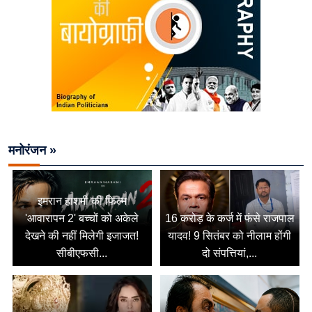
मनोरंजन »
इमरान हाशमी की फिल्म
'आवारापन 2' बच्चों को अकेले
16 करोड़ के कर्ज में फंसे राजपाल
देखने की नहीं मिलेगी इजाजत!
यादव! 9 सितंबर को नीलाम होंगी
सीबीएफसी...
दो संपत्तियां,...