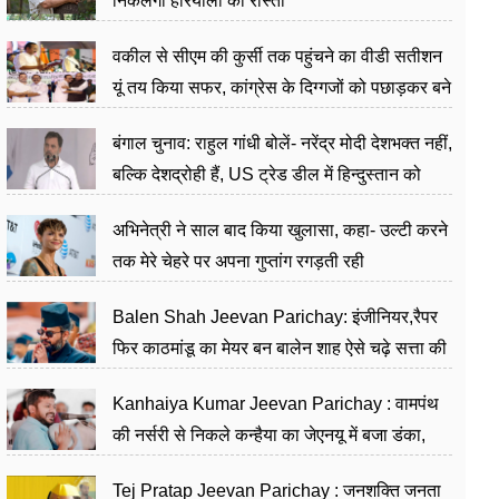
निकलेगा हरियाली का रास्ता
वकील से सीएम की कुर्सी तक पहुंचने का वीडी सतीशन
यूं तय किया सफर, कांग्रेस के दिग्गजों को पछाड़कर बने
जननेता
बंगाल चुनाव: राहुल गांधी बोलें- नरेंद्र मोदी देशभक्त नहीं,
बल्कि देशद्रोही हैं, US ट्रेड डील में हिन्दुस्तान को
बेचने का काम किया
अभिनेत्री ने साल बाद किया खुलासा, कहा- उल्टी करने
तक मेरे चेहरे पर अपना गुप्तांग रगड़ती रही
Balen Shah Jeevan Parichay: इंजीनियर,रैपर
फिर काठमांडू का मेयर बन बालेन शाह ऐसे चढ़े सत्ता की
सीढ़ियां, अब चलाएंगे नेपाल सरकार
Kanhaiya Kumar Jeevan Parichay : वामपंथ
की नर्सरी से निकले कन्हैया का जेएनयू में बजा डंका,
शिक्षा को मानते हैं समाज के बदलाव का हथियार
Tej Pratap Jeevan Parichay : जनशक्ति जनता