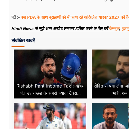
क्या PDA के साथ ब्राह्मणों को भी साध रहे अखिलेश यादव? 2027 की तैया
पढ़ें :-
Hindi News से जुड़े अन्य अपडेट लगातार हासिल करने के लिए हमें
फेसबुक
,
यूट्य
संबंधित खबरें
Rishabh Pant Income Tax : ऋषभ
रोहित से पंगा लेना
पंत उत्तराखंड के सबसे ज़्यादा टैक्स...
भारी, अब ख