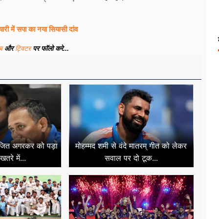
री में सपा का नया सियासी दांव
ूब
और
ट्विटर
पर फॉलो करे...
 अजित अगरकर को पड़ा
मोहम्मद शमी से वंदे मातरम् गीत को लेकर
तरे में...
सवाल पर दो टूक...