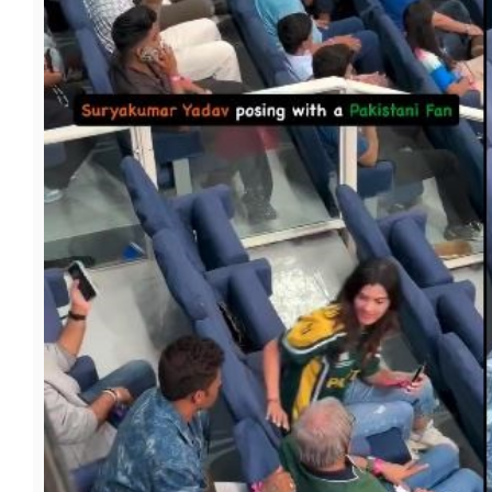
फूड
सेहत
ब्‍यूटी
जॉब्स
शिक्षा
अन्य खबरें