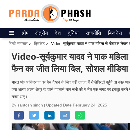
Trending on Google News
होम
क्षेत्रीय
देश
दुनिया
राजनीति
बिज़नेस
ePaper
हिन्दी समाचार
क्रिकेट
वेब स्टोरीज
Video-सूर्यकुमार यादव ने पाक महिला
फैन का जीत लिया दिल, सोशल मीडिया
उत्तर प्रदेश
गैलरी
भारत और पाकिस्तान का मैच देखने के लिए बड़ी तादाद में सेलिब्रिटी पहुंचे तो कोई आ
क्या अलग अलग क्षेत्र के जाने पहचाने नाम सभी को ये मैच एक जगह पर इकठ्ठा करने मे
वीडियो
नजर आए।
रिलेशनशिप
By santosh singh
Updated Date
February 24, 2025
जीवन मंत्रा