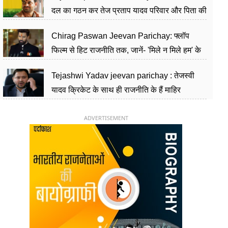
दल का गठन कर तेज प्रताप यादव परिवार और पिता की
पार्टी को दे रहे हैं चुनौती, विवादों से है गहरा नाता
Chirag Paswan Jeevan Parichay: फ्लॉप
फिल्म से हिट राजनीति तक, जानें- 'मिले न मिले हम' के
हीरो चिराग पासवान के केंद्रीय मंत्री बनने का सफर
Tejashwi Yadav jeevan parichay : तेजस्वी
यादव क्रिकेट के साथ ही राजनीति के हैं माहिर
खिलाड़ी, 26 साल की उम्र में संभाली डिप्टी सीएम की
कुर्सी
ADVERTISEMENT