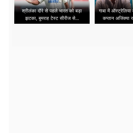
श्रीलंका दौरे से पहले भारत को बड़ा
गाबा में ऑस्ट्रेलिय
झटका, बुमराह टेस्ट सीरीज से...
कप्तान अजिंक्या र