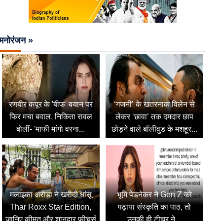
मनोरंजन »
रणबीर कपूर के 'बीफ' बयान पर
‘गजनी’ के खतरनाक विलेन से
फिर मचा बवाल, निकिता रावल
लेकर ‘छावा’ तक दमदार छाप
बोलीं- 'माफी मांगो वरना...
छोड़ने वाले बॉलीवुड के मशहूर...
मलाइका अरोड़ा ने खरीदी धांसू
भूमि पेडनेकर ने Gen Z को
Thar Roxx Star Edition,
पढ़ाया संस्कृति का पाठ, तो
जानिए कीमत और शानदार फीचर्स
उनकी ही टीचर ने...