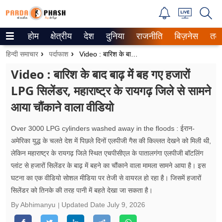
होम
क्षेत्रीय
देश
दुनिया
राजनीति
बिज़नेस
तक
Trending on Google News
हिन्दी समाचार
पर्दाफाश
Video : बारिश के बाद बाढ़ में बह गए हजारों LPG सिलेंडर, महाराष्ट्र के रायगढ़ जिले से सामने आया चौंकाने वाला वीडियो
ePaper
Video : बारिश के बाद बाढ़ में बह गए हजारों
LPG सिलेंडर, महाराष्ट्र के रायगढ़ जिले से सामने
वेब स्टोरीज
आया चौंकाने वाला वीडियो
उत्तर प्रदेश
Over 3000 LPG cylinders washed away in the floods : ईरान-
गैलरी
अमेरिका युद्ध के चलते देश में पिछले दिनों एलपीजी गैस की किल्लत देखने को मिली थी,
लेकिन महाराष्ट्र के रायगढ़ जिले स्थित एचपीसीएल के पातालगंगा एलपीजी बॉटलिंग
वीडियो
प्लांट से हजारों सिलेंडर के बाढ़ में बहने का चौंकाने वाला मामला सामने आया है। इस
घटना का एक वीडियो सोशल मीडिया पर तेजी से वायरल हो रहा है। जिसमें हजारों
रिलेशनशिप
सिलेंडर को तिनके की तरह पानी में बहते देखा जा सकता है।
जीवन मंत्रा
By Abhimanyu
Updated Date
July 9, 2026