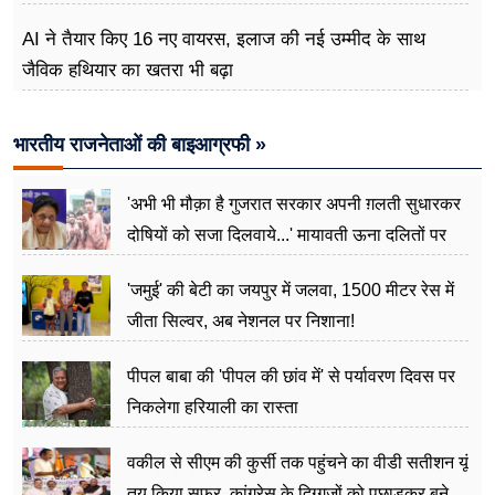
AI ने तैयार किए 16 नए वायरस, इलाज की नई उम्मीद के साथ
जैविक हथियार का खतरा भी बढ़ा
भारतीय राजनेताओं की बाइआग्रफी »
'अभी भी मौक़ा है गुजरात सरकार अपनी ग़लती सुधारकर
दोषियों को सजा दिलवाये...' मायावती ऊना दलितों पर
अत्याचार मामले में हुईं आगबबूला
'जमुई' की बेटी का जयपुर में जलवा, 1500 मीटर रेस में
जीता सिल्वर, अब नेशनल पर निशाना!
पीपल बाबा की 'पीपल की छांव में' से पर्यावरण दिवस पर
निकलेगा हरियाली का रास्ता
वकील से सीएम की कुर्सी तक पहुंचने का वीडी सतीशन यूं
तय किया सफर, कांग्रेस के दिग्गजों को पछाड़कर बने