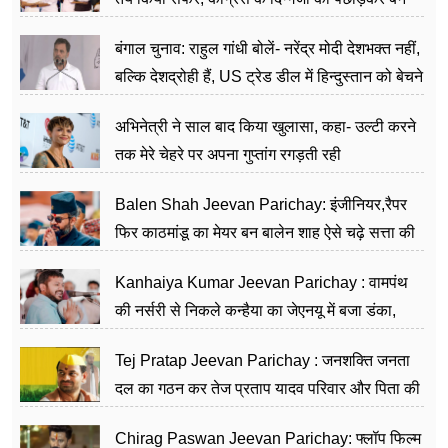
जननेता
बंगाल चुनाव: राहुल गांधी बोलें- नरेंद्र मोदी देशभक्त नहीं,
बल्कि देशद्रोही हैं, US ट्रेड डील में हिन्दुस्तान को बेचने
का काम किया
अभिनेत्री ने साल बाद किया खुलासा, कहा- उल्टी करने
तक मेरे चेहरे पर अपना गुप्तांग रगड़ती रही
Balen Shah Jeevan Parichay: इंजीनियर,रैपर
फिर काठमांडू का मेयर बन बालेन शाह ऐसे चढ़े सत्ता की
सीढ़ियां, अब चलाएंगे नेपाल सरकार
Kanhaiya Kumar Jeevan Parichay : वामपंथ
की नर्सरी से निकले कन्हैया का जेएनयू में बजा डंका,
शिक्षा को मानते हैं समाज के बदलाव का हथियार
Tej Pratap Jeevan Parichay : जनशक्ति जनता
दल का गठन कर तेज प्रताप यादव परिवार और पिता की
पार्टी को दे रहे हैं चुनौती, विवादों से है गहरा नाता
Chirag Paswan Jeevan Parichay: फ्लॉप फिल्म