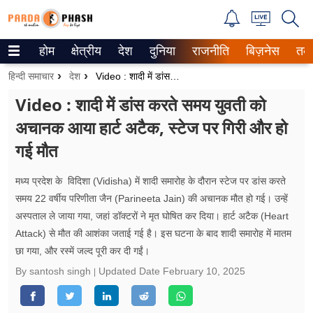
होम
क्षेत्रीय
देश
दुनिया
राजनीति
बिज़नेस
तक
Trending on Google News
हिन्दी समाचार
देश
Video : शादी में डांस करते समय युवती को अचानक आया हार्ट अटैक, स्टेज पर गिरी और हो गई मौत
ePaper
Video : शादी में डांस करते समय युवती को
अचानक आया हार्ट अटैक, स्टेज पर गिरी और हो
वेब स्टोरीज
गई मौत
उत्तर प्रदेश
मध्य प्रदेश के विदिशा (Vidisha) में शादी समारोह के दौरान स्टेज पर डांस करते
गैलरी
समय 22 वर्षीय परिणीता जैन (Parineeta Jain) की अचानक मौत हो गई। उन्हें
अस्पताल ले जाया गया, जहां डॉक्टरों ने मृत घोषित कर दिया। हार्ट अटैक (Heart
वीडियो
Attack) से मौत की आशंका जताई गई है। इस घटना के बाद शादी समारोह में मातम
छा गया, और रस्में जल्द पूरी कर दी गईं।
रिलेशनशिप
By santosh singh
Updated Date
February 10, 2025
जीवन मंत्रा