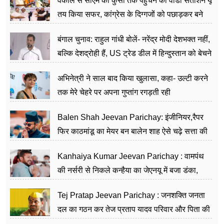
वकील से सीएम की कुर्सी तक पहुंचने का वीडी सतीशन यूं
तय किया सफर, कांग्रेस के दिग्गजों को पछाड़कर बने
जननेता
बंगाल चुनाव: राहुल गांधी बोलें- नरेंद्र मोदी देशभक्त नहीं,
बल्कि देशद्रोही हैं, US ट्रेड डील में हिन्दुस्तान को बेचने
का काम किया
अभिनेत्री ने साल बाद किया खुलासा, कहा- उल्टी करने
तक मेरे चेहरे पर अपना गुप्तांग रगड़ती रही
Balen Shah Jeevan Parichay: इंजीनियर,रैपर
फिर काठमांडू का मेयर बन बालेन शाह ऐसे चढ़े सत्ता की
सीढ़ियां, अब चलाएंगे नेपाल सरकार
Kanhaiya Kumar Jeevan Parichay : वामपंथ
की नर्सरी से निकले कन्हैया का जेएनयू में बजा डंका,
शिक्षा को मानते हैं समाज के बदलाव का हथियार
Tej Pratap Jeevan Parichay : जनशक्ति जनता
दल का गठन कर तेज प्रताप यादव परिवार और पिता की
पार्टी को दे रहे हैं चुनौती, विवादों से है गहरा नाता