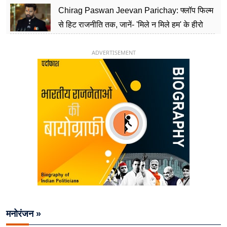
Chirag Paswan Jeevan Parichay: फ्लॉप फिल्म
से हिट राजनीति तक, जानें- 'मिले न मिले हम' के हीरो
चिराग पासवान के केंद्रीय मंत्री बनने का सफर
ADVERTISEMENT
मनोरंजन »