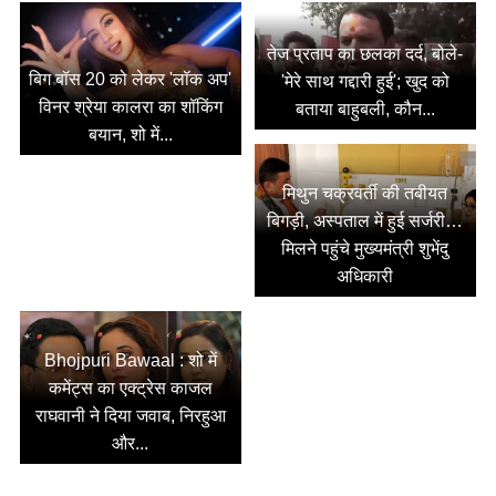
तेज प्रताप का छलका दर्द, बोले-
बिग बॉस 20 को लेकर 'लॉक अप'
'मेरे साथ गद्दारी हुई'; खुद को
विनर श्रेया कालरा का शॉकिंग
बताया बाहुबली, कौन...
बयान, शो में...
मिथुन चक्रवर्ती की तबीयत
बिगड़ी, अस्पताल में हुई सर्जरी…
मिलने पहुंचे मुख्यमंत्री शुभेंदु
अधिकारी
Bhojpuri Bawaal : शो में
कमेंट्स का एक्ट्रेस काजल
राघवानी ने दिया जवाब, निरहुआ
और...