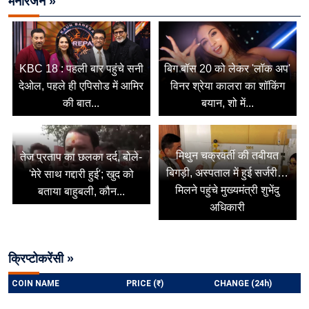
मनोरंजन »
KBC 18 : पहली बार पहुंचे सनी
बिग बॉस 20 को लेकर 'लॉक अप'
देओल, पहले ही एपिसोड में आमिर
विनर श्रेया कालरा का शॉकिंग
की बात...
बयान, शो में...
मिथुन चक्रवर्ती की तबीयत
तेज प्रताप का छलका दर्द, बोले-
बिगड़ी, अस्पताल में हुई सर्जरी…
'मेरे साथ गद्दारी हुई'; खुद को
मिलने पहुंचे मुख्यमंत्री शुभेंदु
बताया बाहुबली, कौन...
अधिकारी
क्रिप्टोकरेंसी »