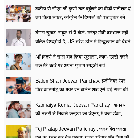
वकील से सीएम की कुर्सी तक पहुंचने का वीडी सतीशन यूं
तय किया सफर, कांग्रेस के दिग्गजों को पछाड़कर बने
जननेता
बंगाल चुनाव: राहुल गांधी बोलें- नरेंद्र मोदी देशभक्त नहीं,
बल्कि देशद्रोही हैं, US ट्रेड डील में हिन्दुस्तान को बेचने
का काम किया
अभिनेत्री ने साल बाद किया खुलासा, कहा- उल्टी करने
तक मेरे चेहरे पर अपना गुप्तांग रगड़ती रही
Balen Shah Jeevan Parichay: इंजीनियर,रैपर
फिर काठमांडू का मेयर बन बालेन शाह ऐसे चढ़े सत्ता की
सीढ़ियां, अब चलाएंगे नेपाल सरकार
Kanhaiya Kumar Jeevan Parichay : वामपंथ
की नर्सरी से निकले कन्हैया का जेएनयू में बजा डंका,
शिक्षा को मानते हैं समाज के बदलाव का हथियार
Tej Pratap Jeevan Parichay : जनशक्ति जनता
दल का गठन कर तेज प्रताप यादव परिवार और पिता की