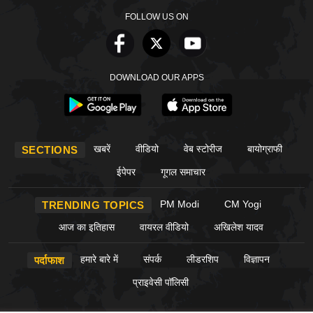
FOLLOW US ON
DOWNLOAD OUR APPS
खबरें
वीडियो
वेब स्टोरीज
बायोग्राफी
SECTIONS
ईपेपर
गूगल समाचार
PM Modi
CM Yogi
TRENDING TOPICS
आज का इतिहास
वायरल वीडियो
अखिलेश यादव
हमारे बारे में
संपर्क
लीडरशिप
विज्ञापन
पर्दाफाश
प्राइवेसी पॉलिसी