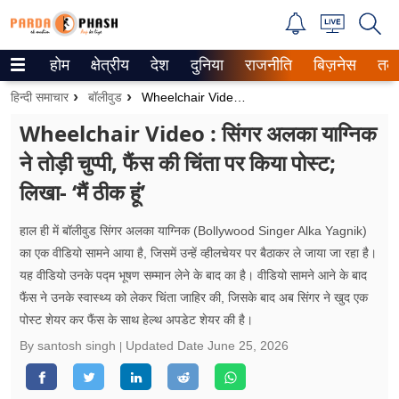
होम
क्षेत्रीय
देश
दुनिया
राजनीति
बिज़नेस
तक
Trending on Google News
हिन्दी समाचार
बॉलीवुड
Wheelchair Video : सिंगर अलका याग्निक ने तोड़ी चुप्पी, फैंस की चिंता पर किया पोस्ट; लिखा- ‘मैं ठीक हूं’
ePaper
Wheelchair Video : सिंगर अलका याग्निक
ने तोड़ी चुप्पी, फैंस की चिंता पर किया पोस्ट;
वेब स्टोरीज
लिखा- ‘मैं ठीक हूं’
उत्तर प्रदेश
हाल ही में बॉलीवुड सिंगर अलका याग्निक (Bollywood Singer Alka Yagnik)
गैलरी
का एक वीडियो सामने आया है, जिसमें उन्हें व्हीलचेयर पर बैठाकर ले जाया जा रहा है।
यह वीडियो उनके पद्म भूषण सम्मान लेने के बाद का है। वीडियो सामने आने के बाद
वीडियो
फैंस ने उनके स्वास्थ्य को लेकर चिंता जाहिर की, जिसके बाद अब सिंगर ने खुद एक
पोस्ट शेयर कर फैंस के साथ हेल्थ अपडेट शेयर की है।
रिलेशनशिप
By santosh singh
Updated Date
June 25, 2026
जीवन मंत्रा