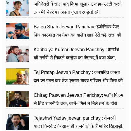
अभिनेत्री ने साल बाद किया खुलासा, कहा- उल्टी करने
तक मेरे चेहरे पर अपना गुप्तांग रगड़ती रही
Balen Shah Jeevan Parichay: इंजीनियर,रैपर
फिर काठमांडू का मेयर बन बालेन शाह ऐसे चढ़े सत्ता की
सीढ़ियां, अब चलाएंगे नेपाल सरकार
Kanhaiya Kumar Jeevan Parichay : वामपंथ
की नर्सरी से निकले कन्हैया का जेएनयू में बजा डंका,
शिक्षा को मानते हैं समाज के बदलाव का हथियार
Tej Pratap Jeevan Parichay : जनशक्ति जनता
दल का गठन कर तेज प्रताप यादव परिवार और पिता की
पार्टी को दे रहे हैं चुनौती, विवादों से है गहरा नाता
Chirag Paswan Jeevan Parichay: फ्लॉप फिल्म
से हिट राजनीति तक, जानें- 'मिले न मिले हम' के हीरो
चिराग पासवान के केंद्रीय मंत्री बनने का सफर
Tejashwi Yadav jeevan parichay : तेजस्वी
यादव क्रिकेट के साथ ही राजनीति के हैं माहिर खिलाड़ी,