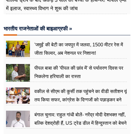
पोलियो ड्रॉप के बाद अकड़े 3 साल की बच्ची के हाथ-पैर! भोपाल एम्स
में इलाज, स्वास्थ्य विभाग ने शुरू की जांच
भारतीय राजनेताओं की बाइआग्रफी »
'जमुई' की बेटी का जयपुर में जलवा, 1500 मीटर रेस में
जीता सिल्वर, अब नेशनल पर निशाना!
पीपल बाबा की 'पीपल की छांव में' से पर्यावरण दिवस पर
निकलेगा हरियाली का रास्ता
वकील से सीएम की कुर्सी तक पहुंचने का वीडी सतीशन यूं
तय किया सफर, कांग्रेस के दिग्गजों को पछाड़कर बने
जननेता
बंगाल चुनाव: राहुल गांधी बोलें- नरेंद्र मोदी देशभक्त नहीं,
बल्कि देशद्रोही हैं, US ट्रेड डील में हिन्दुस्तान को बेचने
का काम किया