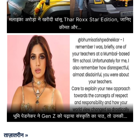
मलाइका अरोड़ा ने खरीदी धांसू Thar Roxx Star Edition, जानिए
कीमत और...
भूमि पेडनेकर ने Gen Z को पढ़ाया संस्कृति का पाठ, तो उनकी...
ताज़ातरीन »