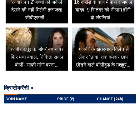
'आवारापन 2' बच्चों को अकेले
16 करोड़ के कर्ज में फंसे राजपाल
देखने की नहीं मिलेगी इजाजत!
यादव! 9 सितंबर को नीलाम होंगी
सीबीएफसी...
दो संपत्तियां,...
रणबीर कपूर के 'बीफ' बयान पर
‘गजनी’ के खतरनाक विलेन से
फिर मचा बवाल, निकिता रावल
लेकर ‘छावा’ तक दमदार छाप
बोलीं- 'माफी मांगो वरना...
छोड़ने वाले बॉलीवुड के मशहूर...
क्रिप्टोकरेंसी »