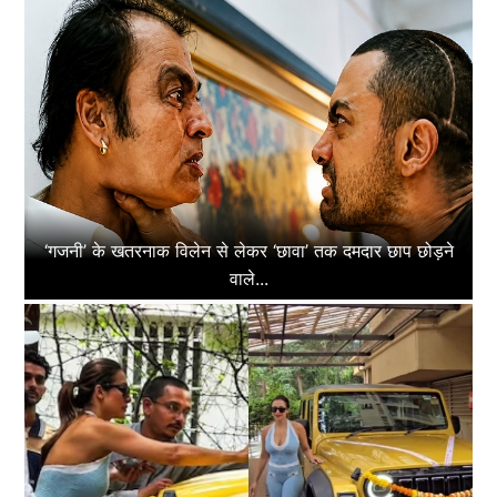
‘गजनी’ के खतरनाक विलेन से लेकर ‘छावा’ तक दमदार छाप छोड़ने
वाले...