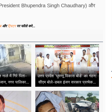
 State President Bhupendra Singh Chaudhary) और
ूब
और
ट्विटर
पर फॉलो करे...
ाले में गिरे पिता-
उत्तर प्रदेश 'घुमन्तू विकास बोर्ड' का गठन:
 जान, नगर पालिका...
सीएम बोले-डबल इंजन सरकार प्रत्येक...