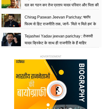
दल का गठन कर तेज प्रताप यादव परिवार और पिता की
पार्टी को दे रहे हैं चुनौती, विवादों से है गहरा नाता
Chirag Paswan Jeevan Parichay: फ्लॉप
फिल्म से हिट राजनीति तक, जानें- 'मिले न मिले हम' के
हीरो चिराग पासवान के केंद्रीय मंत्री बनने का सफर
Tejashwi Yadav jeevan parichay : तेजस्वी
यादव क्रिकेट के साथ ही राजनीति के हैं माहिर
खिलाड़ी, 26 साल की उम्र में संभाली डिप्टी सीएम की
कुर्सी
ADVERTISEMENT