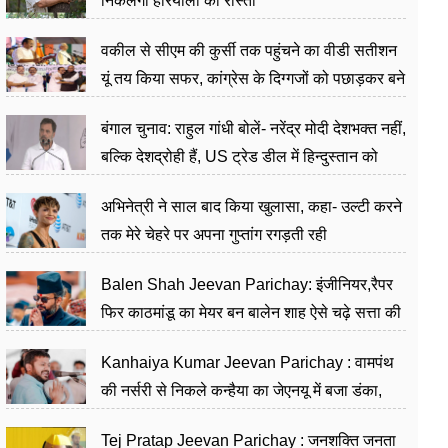
निकलेगा हरियाली का रास्ता
वकील से सीएम की कुर्सी तक पहुंचने का वीडी सतीशन
यूं तय किया सफर, कांग्रेस के दिग्गजों को पछाड़कर बने
जननेता
बंगाल चुनाव: राहुल गांधी बोलें- नरेंद्र मोदी देशभक्त नहीं,
बल्कि देशद्रोही हैं, US ट्रेड डील में हिन्दुस्तान को
बेचने का काम किया
अभिनेत्री ने साल बाद किया खुलासा, कहा- उल्टी करने
तक मेरे चेहरे पर अपना गुप्तांग रगड़ती रही
Balen Shah Jeevan Parichay: इंजीनियर,रैपर
फिर काठमांडू का मेयर बन बालेन शाह ऐसे चढ़े सत्ता की
सीढ़ियां, अब चलाएंगे नेपाल सरकार
Kanhaiya Kumar Jeevan Parichay : वामपंथ
की नर्सरी से निकले कन्हैया का जेएनयू में बजा डंका,
शिक्षा को मानते हैं समाज के बदलाव का हथियार
Tej Pratap Jeevan Parichay : जनशक्ति जनता