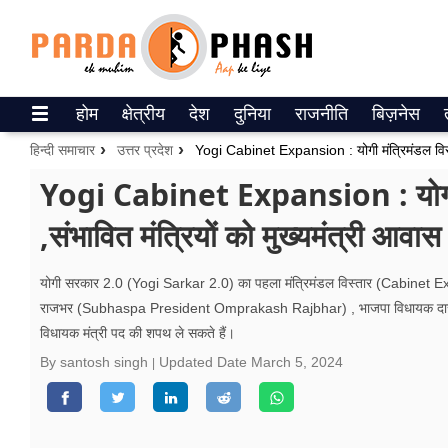
Trending on Google News
होम
क्षेत्रीय
देश
दुनिया
राजनीति
बिज़नेस
ePaper
हिन्दी समाचार
उत्तर प्रदेश
वेब स्टोरीज
Yogi Cabinet Expansion : योगी मं
,संभावित मंत्रियों को मुख्यमंत्री आवास
उत्तर प्रदेश
गैलरी
योगी सरकार 2.0 (Yogi Sarkar 2.0) का पहला मंत्रिमंडल विस्तार (Cabinet Ex
राजभर (Subhaspa President Omprakash Rajbhar) , भाजपा विधायक दारा
वीडियो
विधायक मंत्री पद की शपथ ले सकते हैं।
रिलेशनशिप
By santosh singh
Updated Date
March 5, 2024
जीवन मंत्रा