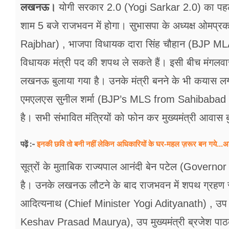
फूड
लखनऊ।
योगी सरकार 2.0 (Yogi Sarkar 2.0) का पहला
शाम 5 बजे राजभवन में होगा। सुभासपा के अध्यक्ष 
सेहत
Rajbhar) , भाजपा विधायक दारा सिंह चौहान (BJP M
ब्‍यूटी
विधायक मंत्री पद की शपथ ले सकते हैं। इसी बीच मंगलव
जॉब्स
लखनऊ बुलाया गया है। उनके मंत्री बनने के भी कयास लगा
शिक्षा
एमएलएस सुनील शर्मा (BJP’s MLS from Sahibabad Su
है। सभी संभावित मंत्रियों को फोन कर मुख्यमंत्री आवास 
अन्य खबरें
इनकी छवि तो बनी नहीं लेकिन अधिकारियों के घर-महल ज़रूर बन गये...अ
पढ़ें :-
सूत्रों के मुताबिक राज्यपाल आनंदी बेन पटेल (Gove
है। उनके लखनऊ लौटने के बाद राजभवन में शपथ ग्रहण समार
आदित्यनाथ (Chief Minister Yogi Adityanath) , उप मु
Keshav Prasad Maurya), उप मुख्यमंत्री ब्रजेश प