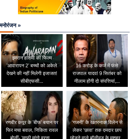
मनोरंजन »
इमरान हाशमी की फिल्म
'आवारापन 2' बच्चों को अकेले
16 करोड़ के कर्ज में फंसे
देखने की नहीं मिलेगी इजाजत!
राजपाल यादव! 9 सितंबर को
सीबीएफसी...
नीलाम होंगी दो संपत्तियां,...
रणबीर कपूर के 'बीफ' बयान पर
‘गजनी’ के खतरनाक विलेन से
फिर मचा बवाल, निकिता रावल
लेकर ‘छावा’ तक दमदार छाप
बोलीं- 'माफी मांगो वरना...
छोड़ने वाले बॉलीवुड के मशहूर...