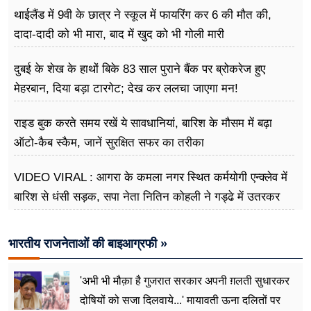
थाईलैंड में 9वी के छात्र ने स्कूल में फायरिंग कर 6 की मौत की,
दादा-दादी को भी मारा, बाद में खुद को भी गोली मारी
दुबई के शेख के हाथों बिके 83 साल पुराने बैंक पर ब्रोकरेज हुए
मेहरबान, दिया बड़ा टारगेट; देख कर ललचा जाएगा मन!
राइड बुक करते समय रखें ये सावधानियां, बारिश के मौसम में बढ़ा
ऑटो-कैब स्कैम, जानें सुरक्षित सफर का तरीका
VIDEO VIRAL : आगरा के कमला नगर स्थित कर्मयोगी एन्क्लेव में
बारिश से धंसी सड़क, सपा नेता नितिन कोहली ने गड्ढे में उतरकर
मापी विकास की गहराई
भारतीय राजनेताओं की बाइआग्रफी »
'अभी भी मौक़ा है गुजरात सरकार अपनी ग़लती सुधारकर
दोषियों को सजा दिलवाये...' मायावती ऊना दलितों पर