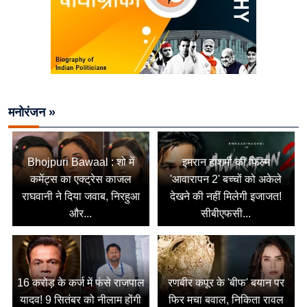
मनोरंजन »
Bhojpuri Bawaal : शो में
इमरान हाशमी की फिल्म
कमेंट्स का एक्ट्रेस काजल
'आवारापन 2' बच्चों को अकेले
राघवानी ने दिया जवाब, निरहुआ
देखने की नहीं मिलेगी इजाजत!
और...
सीबीएफसी...
16 करोड़ के कर्ज में फंसे राजपाल
रणबीर कपूर के 'बीफ' बयान पर
यादव! 9 सितंबर को नीलाम होंगी
फिर मचा बवाल, निकिता रावल