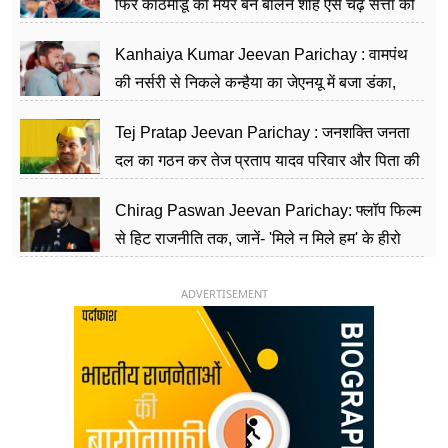
फिर काठमांडू का मेयर बन बालेन शाह ऐसे चढ़े सत्ता की
सीढ़ियां, अब चलाएंगे नेपाल सरकार
Kanhaiya Kumar Jeevan Parichay : वामपंथ
की नर्सरी से निकले कन्हैया का जेएनयू में बजा डंका,
शिक्षा को मानते हैं समाज के बदलाव का हथियार
Tej Pratap Jeevan Parichay : जनशक्ति जनता
दल का गठन कर तेज प्रताप यादव परिवार और पिता की
पार्टी को दे रहे हैं चुनौती, विवादों से है गहरा नाता
Chirag Paswan Jeevan Parichay: फ्लॉप फिल्म
से हिट राजनीति तक, जानें- 'मिले न मिले हम' के हीरो
चिराग पासवान के केंद्रीय मंत्री बनने का सफर
ADVERTISEMENT