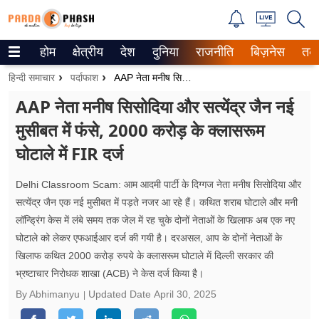
होम
क्षेत्रीय
देश
दुनिया
राजनीति
बिज़नेस
तक
Trending on Google News
हिन्दी समाचार
पर्दाफाश
AAP नेता मनीष सिसोदिया और सत्येंद्र जैन नई मुसीबत में फंसे, 2000 करोड़ के क्लासरूम घोटाले में FIR दर्ज
ePaper
AAP नेता मनीष सिसोदिया और सत्येंद्र जैन नई
मुसीबत में फंसे, 2000 करोड़ के क्लासरूम
वेब स्टोरीज
घोटाले में FIR दर्ज
उत्तर प्रदेश
Delhi Classroom Scam: आम आदमी पार्टी के दिग्गज नेता मनीष सिसोदिया और
गैलरी
सत्येंद्र जैन एक नई मुसीबत में पड़ते नजर आ रहे हैं। कथित शराब घोटाले और मनी
लॉन्ड्रिंग केस में लंबे समय तक जेल में रह चुके दोनों नेताओं के खिलाफ अब एक नए
वीडियो
घोटाले को लेकर एफआईआर दर्ज की गयी है। दरअसल, आप के दोनों नेताओं के
खिलाफ कथित 2000 करोड़ रुपये के क्लासरूम घोटाले में दिल्ली सरकार की
रिलेशनशिप
भ्रष्टाचार निरोधक शाखा (ACB) ने केस दर्ज किया है।
जीवन मंत्रा
By Abhimanyu
Updated Date
April 30, 2025