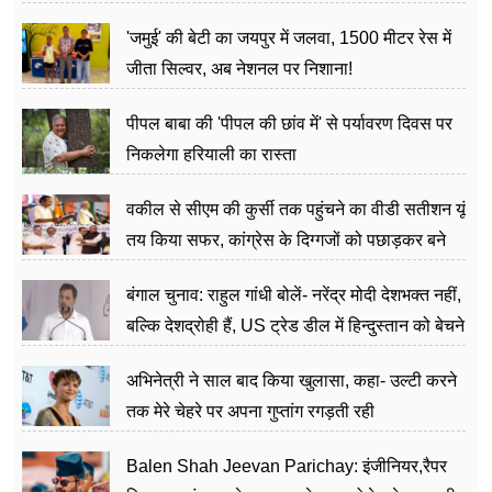
अत्याचार मामले में हुईं आगबबूला
'जमुई' की बेटी का जयपुर में जलवा, 1500 मीटर रेस में
जीता सिल्वर, अब नेशनल पर निशाना!
पीपल बाबा की 'पीपल की छांव में' से पर्यावरण दिवस पर
निकलेगा हरियाली का रास्ता
वकील से सीएम की कुर्सी तक पहुंचने का वीडी सतीशन यूं
तय किया सफर, कांग्रेस के दिग्गजों को पछाड़कर बने
जननेता
बंगाल चुनाव: राहुल गांधी बोलें- नरेंद्र मोदी देशभक्त नहीं,
बल्कि देशद्रोही हैं, US ट्रेड डील में हिन्दुस्तान को बेचने
का काम किया
अभिनेत्री ने साल बाद किया खुलासा, कहा- उल्टी करने
तक मेरे चेहरे पर अपना गुप्तांग रगड़ती रही
Balen Shah Jeevan Parichay: इंजीनियर,रैपर