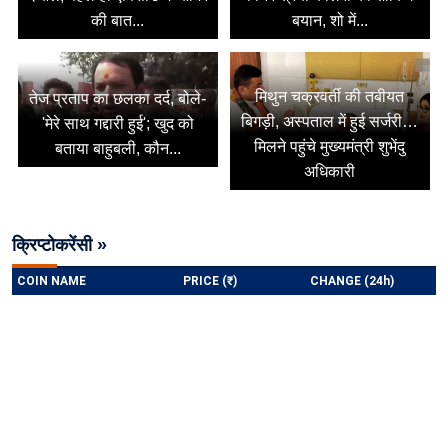
की बात...
बयान, शो में...
मिथुन चक्रवर्ती की तबीयत
तेज प्रताप का छलका दर्द, बोले-
बिगड़ी, अस्पताल में हुई सर्जरी…
'मेरे साथ गद्दारी हुई'; खुद को
मिलने पहुंचे मुख्यमंत्री शुभेंदु
बताया बाहुबली, कौन...
अधिकारी
क्रिप्टोकरेंसी »