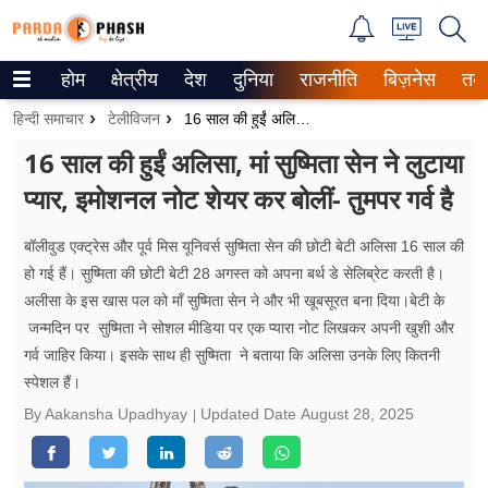
होम
क्षेत्रीय
देश
दुनिया
राजनीति
बिज़नेस
तक
Trending on Google News
हिन्दी समाचार
टेलीविजन
16 साल की हुईं अलिसा, मां सुष्मिता सेन ने लुटाया प्यार, इमोशनल नोट शेयर कर बोलीं- तुमपर गर्व है
ePaper
16 साल की हुईं अलिसा, मां सुष्मिता सेन ने लुटाया
प्यार, इमोशनल नोट शेयर कर बोलीं- तुमपर गर्व है
वेब स्टोरीज
उत्तर प्रदेश
बॉलीवुड एक्ट्रेस और पूर्व मिस यूनिवर्स सुष्मिता सेन की छोटी बेटी अलिसा 16 साल की
हो गई हैं। सुष्मिता की छोटी बेटी 28 अगस्त को अपना बर्थ डे सेलिब्रेट करती है।
गैलरी
अलीसा के इस खास पल को माँ सुष्मिता सेन ने और भी खूबसूरत बना दिया।बेटी के
जन्मदिन पर सुष्मिता ने सोशल मीडिया पर एक प्यारा नोट लिखकर अपनी खुशी और
वीडियो
गर्व जाहिर किया। इसके साथ ही सुष्मिता ने बताया कि अलिसा उनके लिए कितनी
स्पेशल हैं।
रिलेशनशिप
By Aakansha Upadhyay
Updated Date
August 28, 2025
जीवन मंत्रा