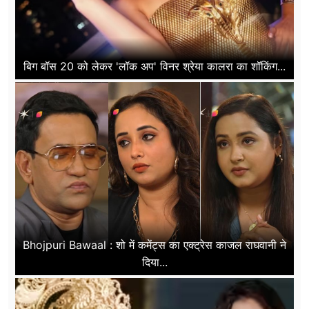
बिग बॉस 20 को लेकर 'लॉक अप' विनर श्रेया कालरा का शॉकिंग...
Bhojpuri Bawaal : शो में कमेंट्स का एक्ट्रेस काजल राघवानी ने
दिया...