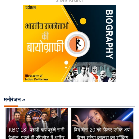
ADVERTISEMENT
मनोरंजन »
KBC 18 : पहली बार पहुंचे सनी
बिग बॉस 20 को लेकर 'लॉक अप'
देओल, पहले ही एपिसोड में आमिर
विनर श्रेया कालरा का शॉकिंग