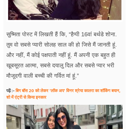
सुष्मिता पोस्ट में लिखती हैं कि, “हैप्पी 16वां बर्थडे शोना.
तुम वो सबसे प्यारी सोलह साल की हो जिसे मैं जानती हूं.
और नहीं, मैं कोई पक्षपाती नहीं हूं. मैं अपनी एक बहुत ही
खूबसूरत आत्मा, सबसे दयालु दिल और सबसे प्यार भरी
मौजूदगी वाली बच्ची की गर्वित मां हूं.”
बिग बॉस 20 को लेकर 'लॉक अप' विनर श्रेया कालरा का शॉकिंग बयान,
पढ़ें :-
शो में एंट्री से किया इनकार