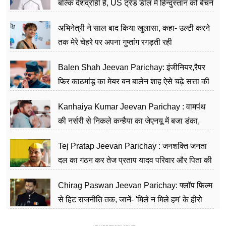
बल्कि देशद्रोही हैं, US ट्रेड डील में हिन्दुस्तान को बेचने
का काम किया
अभिनेत्री ने साल बाद किया खुलासा, कहा- उल्टी करने
तक मेरे चेहरे पर अपना गुप्तांग रगड़ती रही
Balen Shah Jeevan Parichay: इंजीनियर,रैपर
फिर काठमांडू का मेयर बन बालेन शाह ऐसे चढ़े सत्ता की
सीढ़ियां, अब चलाएंगे नेपाल सरकार
Kanhaiya Kumar Jeevan Parichay : वामपंथ
की नर्सरी से निकले कन्हैया का जेएनयू में बजा डंका,
शिक्षा को मानते हैं समाज के बदलाव का हथियार
Tej Pratap Jeevan Parichay : जनशक्ति जनता
दल का गठन कर तेज प्रताप यादव परिवार और पिता की
पार्टी को दे रहे हैं चुनौती, विवादों से है गहरा नाता
Chirag Paswan Jeevan Parichay: फ्लॉप फिल्म
से हिट राजनीति तक, जानें- 'मिले न मिले हम' के हीरो
चिराग पासवान के केंद्रीय मंत्री बनने का सफर