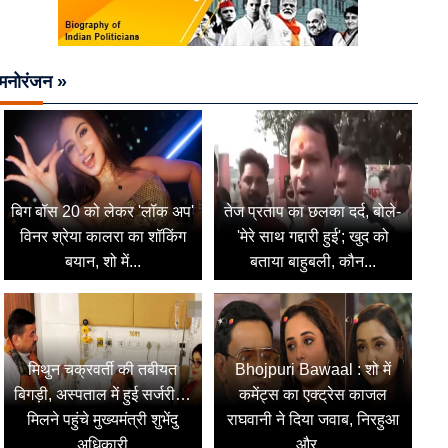
मनोरंजन »
बिग बॉस 20 को लेकर 'लॉक अप'
तेज प्रताप का छलका दर्द, बोले-
विनर श्रेया कालरा का शॉकिंग
'मेरे साथ गद्दारी हुई'; खुद को
बयान, शो में...
बताया बाहुबली, कौन...
मिथुन चक्रवर्ती की तबीयत
Bhojpuri Bawaal : शो में
बिगड़ी, अस्पताल में हुई सर्जरी…
कमेंट्स का एक्ट्रेस काजल
मिलने पहुंचे मुख्यमंत्री शुभेंदु
राघवानी ने दिया जवाब, निरहुआ
अधिकारी
और...