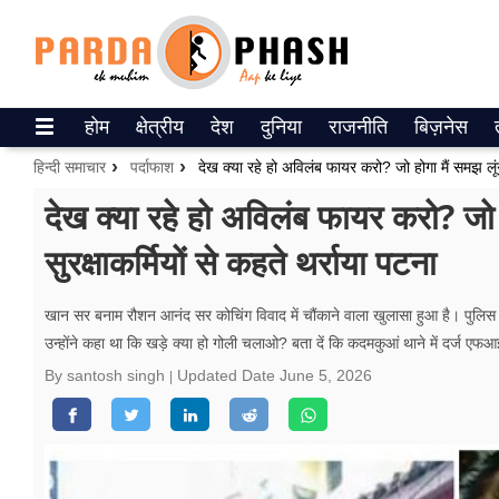
Trending on Google News
होम
क्षेत्रीय
देश
दुनिया
राजनीति
बिज़नेस
ePaper
हिन्दी समाचार
पर्दाफाश
वेब स्टोरीज
देख क्या रहे हो अविलंब फायर करो? जो
सुरक्षाकर्मियों से कहते थर्राया पटना
उत्तर प्रदेश
गैलरी
खान सर बनाम रौशन आनंद सर कोचिंग विवाद में चौंकाने वाला खुलासा हुआ है। पुलिस 
उन्होंने कहा था कि खड़े क्या हो गोली चलाओ? बता दें कि कदमकुआं थाने में दर्ज एफआ
वीडियो
By santosh singh
Updated Date
June 5, 2026
रिलेशनशिप
जीवन मंत्रा