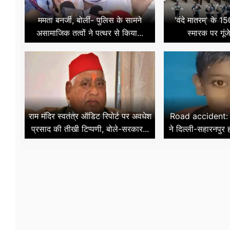
ममता बनर्जी, बोलीं- पुलिस के सामने
'वंदे मातरम्' के 150 
असामाजिक तत्वों ने पत्थर से किया...
स्मारक पर गूंजे
राम मंदिर स्वतंत्र ऑडिट रिपोर्ट पर अवधेश
Road accident: ए
प्रसाद की तीखी टिप्पणी, बोले-सरकार...
ने दिल्ली-सहारनपुर 