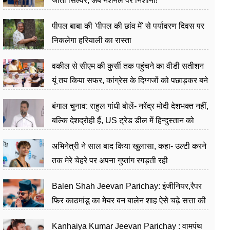
जीता सिल्वर, अब नेशनल पर निशाना!
पीपल बाबा की 'पीपल की छांव में' से पर्यावरण दिवस पर
निकलेगा हरियाली का रास्ता
वकील से सीएम की कुर्सी तक पहुंचने का वीडी सतीशन
यूं तय किया सफर, कांग्रेस के दिग्गजों को पछाड़कर बने
जननेता
बंगाल चुनाव: राहुल गांधी बोलें- नरेंद्र मोदी देशभक्त नहीं,
बल्कि देशद्रोही हैं, US ट्रेड डील में हिन्दुस्तान को
बेचने का काम किया
अभिनेत्री ने साल बाद किया खुलासा, कहा- उल्टी करने
तक मेरे चेहरे पर अपना गुप्तांग रगड़ती रही
Balen Shah Jeevan Parichay: इंजीनियर,रैपर
फिर काठमांडू का मेयर बन बालेन शाह ऐसे चढ़े सत्ता की
सीढ़ियां, अब चलाएंगे नेपाल सरकार
Kanhaiya Kumar Jeevan Parichay : वामपंथ