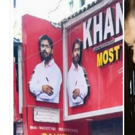
फूड
सेहत
ब्‍यूटी
जॉब्स
शिक्षा
अन्य खबरें