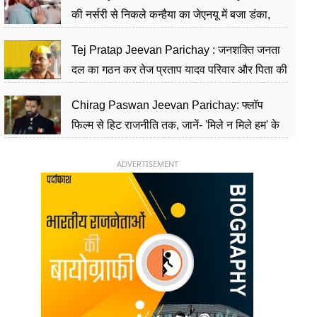
की नर्सरी से निकले कन्हैया का जेएनयू में बजा डंका,
शिक्षा को मानते हैं समाज के बदलाव का हथियार
Tej Pratap Jeevan Parichay : जनशक्ति जनता
दल का गठन कर तेज प्रताप यादव परिवार और पिता की
पार्टी को दे रहे हैं चुनौती, विवादों से है गहरा नाता
Chirag Paswan Jeevan Parichay: फ्लॉप
फिल्म से हिट राजनीति तक, जानें- 'मिले न मिले हम' के
हीरो चिराग पासवान के केंद्रीय मंत्री बनने का सफर
ADVERTISEMENT