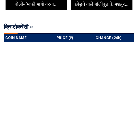
बोलीं- 'माफी मांगो वरना...
छोड़ने वाले बॉलीवुड के मशहूर...
क्रिप्टोकरेंसी »