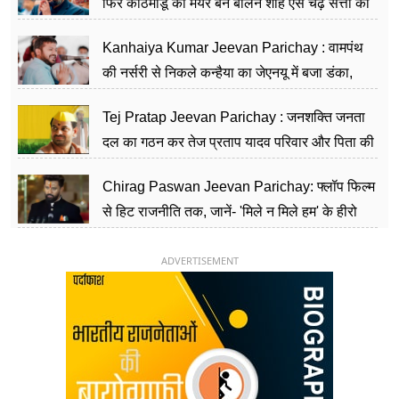
फिर काठमांडू का मेयर बन बालेन शाह ऐसे चढ़े सत्ता की
सीढ़ियां, अब चलाएंगे नेपाल सरकार
Kanhaiya Kumar Jeevan Parichay : वामपंथ
की नर्सरी से निकले कन्हैया का जेएनयू में बजा डंका,
शिक्षा को मानते हैं समाज के बदलाव का हथियार
Tej Pratap Jeevan Parichay : जनशक्ति जनता
दल का गठन कर तेज प्रताप यादव परिवार और पिता की
पार्टी को दे रहे हैं चुनौती, विवादों से है गहरा नाता
Chirag Paswan Jeevan Parichay: फ्लॉप फिल्म
से हिट राजनीति तक, जानें- 'मिले न मिले हम' के हीरो
चिराग पासवान के केंद्रीय मंत्री बनने का सफर
ADVERTISEMENT