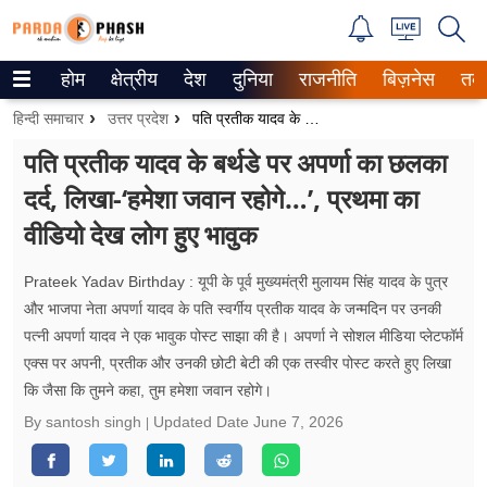
होम
क्षेत्रीय
देश
दुनिया
राजनीति
बिज़नेस
तक
Trending on Google News
हिन्दी समाचार
उत्तर प्रदेश
पति प्रतीक यादव के बर्थडे पर अपर्णा का छलका दर्द, लिखा-‘हमेशा जवान रहोगे…’, प्रथमा का वीडियो देख लोग हुए भावुक
ePaper
पति प्रतीक यादव के बर्थडे पर अपर्णा का छलका
दर्द, लिखा-‘हमेशा जवान रहोगे…’, प्रथमा का
वेब स्टोरीज
वीडियो देख लोग हुए भावुक
उत्तर प्रदेश
Prateek Yadav Birthday : यूपी के पूर्व मुख्यमंत्री मुलायम सिंह यादव के पुत्र
गैलरी
और भाजपा नेता अपर्णा यादव के पति स्वर्गीय प्रतीक यादव के जन्मदिन पर उनकी
पत्नी अपर्णा यादव ने एक भावुक पोस्ट साझा की है। अपर्णा ने सोशल मीडिया प्लेटफॉर्म
वीडियो
एक्स पर अपनी, प्रतीक और उनकी छोटी बेटी की एक तस्वीर पोस्ट करते हुए लिखा
कि जैसा कि तुमने कहा, तुम हमेशा जवान रहोगे।
रिलेशनशिप
By santosh singh
Updated Date
June 7, 2026
जीवन मंत्रा