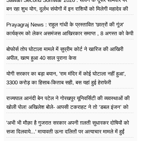
Sawan Second Somwar 2026 : सावन के दूसरे सोमवार पर
बन रहा शुभ योग, दुर्लभ संयोगों में इन राशियों को मिलेगी महादेव की
विशेष कृपा
Prayagraj News : राहुल गांधी के प्रस्तावित 'छात्रों की गूंज'
कार्यक्रम को लेकर असमंजस आखिरकार समाप्त , 8 अगस्त को केपी
ग्राउंड में होगा आयोजन
बोफोर्स तोप घोटाला मामले में सुप्रीम कोर्ट ने खारिज की आखिरी
अपील, खत्म हुआ 40 साल पुराना केस
योगी सरकार का बड़ा बयान, 'राम मंदिर में कोई घोटाला नहीं हुआ',
3300 करोड़ का हिसाब-किताब सही, बस यहां हुई हेराफेरी
राज्यपाल आनंदी बेन पटेल ने गोरखपुर यूनिवर्सिटी की व्यवस्थाओं की
खोली पोल! अखिलेश बोले- आपसी टकराहट ने तो ‘डबल इंजन’ को
बना दिया ‘ट्रबल इंजन’
'अभी भी मौक़ा है गुजरात सरकार अपनी ग़लती सुधारकर दोषियों को
सजा दिलवाये...' मायावती ऊना दलितों पर अत्याचार मामले में हुईं
आगबबूला