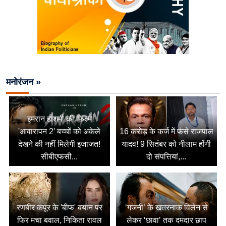
मनोरंजन »
इमरान हाशमी की फिल्म
'आवारापन 2' बच्चों को अकेले
16 करोड़ के कर्ज में फंसे राजपाल
देखने की नहीं मिलेगी इजाजत!
यादव! 9 सितंबर को नीलाम होंगी
सीबीएफसी...
दो संपत्तियां,...
रणबीर कपूर के 'बीफ' बयान पर
‘गजनी’ के खतरनाक विलेन से
फिर मचा बवाल, निकिता रावल
लेकर ‘छावा’ तक दमदार छाप