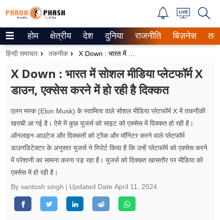
होम
क्षेत्रीय
देश
दुनिया
राजनीति
बिज़नेस
तक
Trending on Google News
हिन्दी समाचार
तकनीक
X Down : भारत में सोशल मीडिया प्लेटफॉर्म X डाउन, एक्सेस करने में हो रही है दिक्कत
ePaper
X Down : भारत में सोशल मीडिया प्लेटफॉर्म X
डाउन, एक्सेस करने में हो रही है दिक्कत
वेब स्टोरीज
उत्तर प्रदेश
एलन मस्क (Elon Musk) के स्वामित्व वाले सोशल मीडिया प्लेटफॉर्म X में तकनीकी
खराबी आ गई है। ऐसे में कुछ यूजर्स को साइट को एक्सेस में दिक्कत हो रही है।
गैलरी
ऑनलाइन आउटेज और दिक्कतों को ट्रैक और मॉनिटर करने वाले प्लेटफॉर्म
डाउनडिटेक्टर के अनुसार यूजर्स ने रिपोर्ट किया है कि उन्हें प्लेटफॉर्म को एक्सेस करने
वीडियो
में परेशानी का सामना करना पड़ रहा है। यूजर्स को दिक्कत खासतौर पर मीडिया को
एक्सेस में हो रही है।
रिलेशनशिप
By santosh singh
Updated Date
April 11, 2024
जीवन मंत्रा