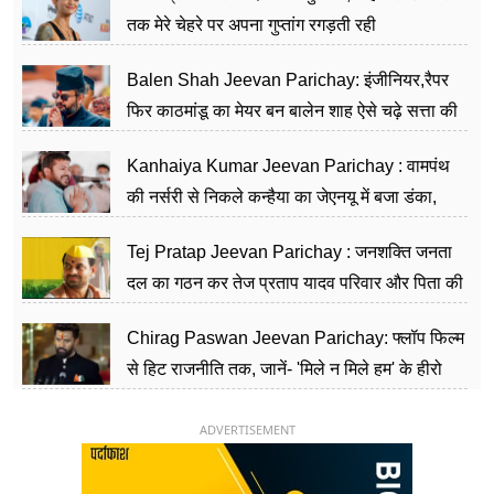
तक मेरे चेहरे पर अपना गुप्तांग रगड़ती रही
Balen Shah Jeevan Parichay: इंजीनियर,रैपर
फिर काठमांडू का मेयर बन बालेन शाह ऐसे चढ़े सत्ता की
सीढ़ियां, अब चलाएंगे नेपाल सरकार
Kanhaiya Kumar Jeevan Parichay : वामपंथ
की नर्सरी से निकले कन्हैया का जेएनयू में बजा डंका,
शिक्षा को मानते हैं समाज के बदलाव का हथियार
Tej Pratap Jeevan Parichay : जनशक्ति जनता
दल का गठन कर तेज प्रताप यादव परिवार और पिता की
पार्टी को दे रहे हैं चुनौती, विवादों से है गहरा नाता
Chirag Paswan Jeevan Parichay: फ्लॉप फिल्म
से हिट राजनीति तक, जानें- 'मिले न मिले हम' के हीरो
चिराग पासवान के केंद्रीय मंत्री बनने का सफर
ADVERTISEMENT