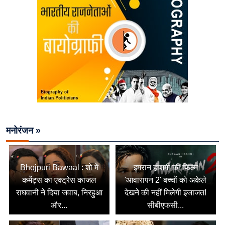
मनोरंजन »
Bhojpuri Bawaal : शो में
इमरान हाशमी की फिल्म
कमेंट्स का एक्ट्रेस काजल
'आवारापन 2' बच्चों को अकेले
राघवानी ने दिया जवाब, निरहुआ
देखने की नहीं मिलेगी इजाजत!
और...
सीबीएफसी...