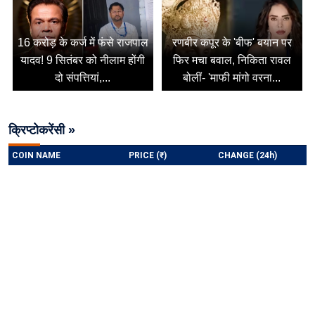
16 करोड़ के कर्ज में फंसे राजपाल
रणबीर कपूर के 'बीफ' बयान पर
यादव! 9 सितंबर को नीलाम होंगी
फिर मचा बवाल, निकिता रावल
दो संपत्तियां,...
बोलीं- 'माफी मांगो वरना...
क्रिप्टोकरेंसी »