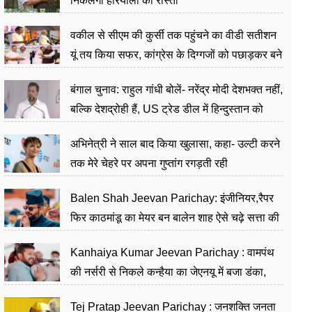
निकलेगा हरियाली का रास्ता
वकील से सीएम की कुर्सी तक पहुंचने का वीडी सतीशन
यूं तय किया सफर, कांग्रेस के दिग्गजों को पछाड़कर बने
जननेता
बंगाल चुनाव: राहुल गांधी बोलें- नरेंद्र मोदी देशभक्त नहीं,
बल्कि देशद्रोही हैं, US ट्रेड डील में हिन्दुस्तान को
बेचने का काम किया
अभिनेत्री ने साल बाद किया खुलासा, कहा- उल्टी करने
तक मेरे चेहरे पर अपना गुप्तांग रगड़ती रही
Balen Shah Jeevan Parichay: इंजीनियर,रैपर
फिर काठमांडू का मेयर बन बालेन शाह ऐसे चढ़े सत्ता की
सीढ़ियां, अब चलाएंगे नेपाल सरकार
Kanhaiya Kumar Jeevan Parichay : वामपंथ
की नर्सरी से निकले कन्हैया का जेएनयू में बजा डंका,
शिक्षा को मानते हैं समाज के बदलाव का हथियार
Tej Pratap Jeevan Parichay : जनशक्ति जनता