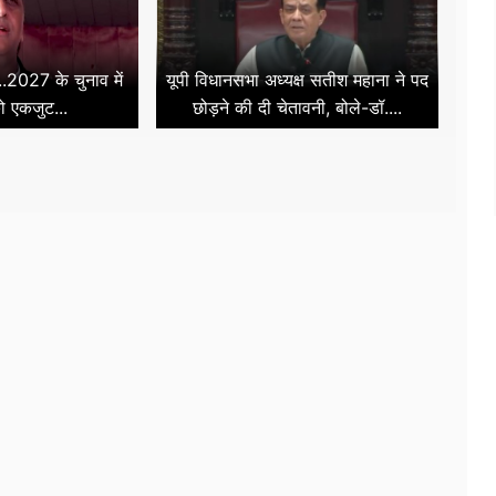
..2027 के चुनाव में
यूपी विधानसभा अध्यक्ष सतीश महाना ने पद
को एकजुट...
छोड़ने की दी चेतावनी, बोले-डॉ....