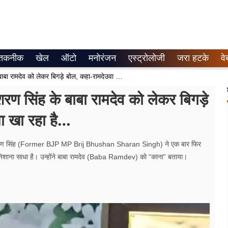
तकनीक
खेल
ऑटो
मनोरंजन
एस्ट्रोलोजी
जरा हटके
वे
Video-बीजेपी के पूर्व सांसद बृजभूषण शरण सिंह के बाबा रामदेव को लेकर बिगड़े बोल, कहा-रामदेउवा जिसके नाम पर कमा खा रहा है…
शरण सिंह के बाबा रामदेव को लेकर बिगड़े
ा खा रहा है…
बृजभूषण शरण सिंह (Former BJP MP Brij Bhushan Sharan Singh) ने एक बार फिर
शाना साधा है। उन्होंने बाबा रामदेव (Baba Ramdev) को “काना” बताया।