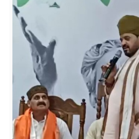
फूड
सेहत
ब्‍यूटी
जॉब्स
शिक्षा
अन्य खबरें