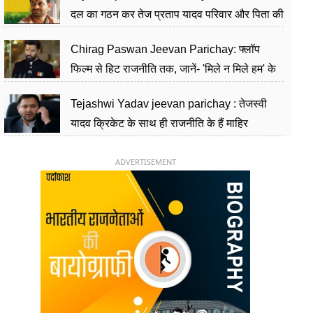
दल का गठन कर तेज प्रताप यादव परिवार और पिता की
पार्टी को दे रहे हैं चुनौती, विवादों से है गहरा नाता
Chirag Paswan Jeevan Parichay: फ्लॉप
फिल्म से हिट राजनीति तक, जानें- 'मिले न मिले हम' के
हीरो चिराग पासवान के केंद्रीय मंत्री बनने का सफर
Tejashwi Yadav jeevan parichay : तेजस्वी
यादव क्रिकेट के साथ ही राजनीति के हैं माहिर
खिलाड़ी, 26 साल की उम्र में संभाली डिप्टी सीएम की
कुर्सी
ADVERTISEMENT