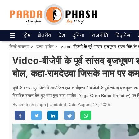
Trending on Google News
होम
क्षेत्रीय
देश
दुनिया
राजनीति
बिज़नेस
ePaper
हिन्दी समाचार
उत्तर प्रदेश
वेब स्टोरीज
Video-बीजेपी के पूर्व सांसद बृजभूषण 
बोल, कहा-रामदेउवा जिसके नाम पर कम
उत्तर प्रदेश
गैलरी
यूपी के बलरामपु​र जिले में आयोजित एक कार्यक्रम में बीजेपी के पूर्व सांसद 
विवादित बयान देते हुए योग गुरू बाबा रामदेव (Yoga Guru Baba Ramdev) पर नि
वीडियो
By santosh singh
Updated Date
August 18, 2025
रिलेशनशिप
जीवन मंत्रा