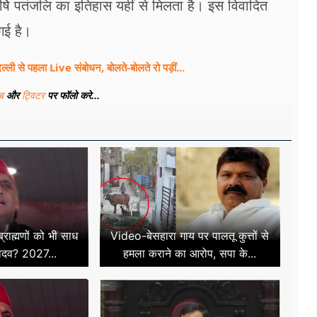
षि पतंजलि का इतिहास यहीं से मिलता है। इस विवादित
गई है।
िल्ली से पहला Live संबोधन, बोलते-बोलते रो पड़ीं...
ूब
और
ट्विटर
पर फॉलो करे...
राह्मणों को भी साध
Video-बेसहारा गाय पर पालतू कुत्तों से
ादव? 2027...
हमला कराने का आरोप, सपा के...