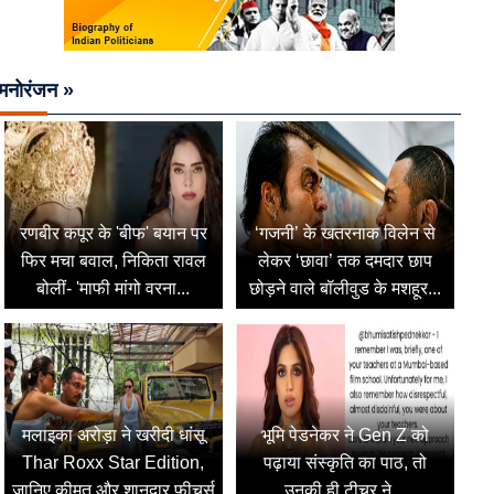
मनोरंजन »
रणबीर कपूर के 'बीफ' बयान पर
‘गजनी’ के खतरनाक विलेन से
फिर मचा बवाल, निकिता रावल
लेकर ‘छावा’ तक दमदार छाप
बोलीं- 'माफी मांगो वरना...
छोड़ने वाले बॉलीवुड के मशहूर...
मलाइका अरोड़ा ने खरीदी धांसू
भूमि पेडनेकर ने Gen Z को
Thar Roxx Star Edition,
पढ़ाया संस्कृति का पाठ, तो
जानिए कीमत और शानदार फीचर्स
उनकी ही टीचर ने...