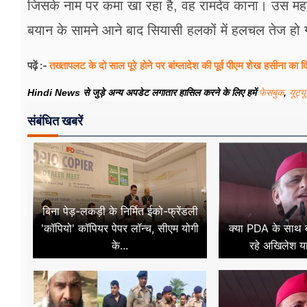
जिसके नाम पर कमा खा रहा है, वह रामदेव काना। उस महर्
बयान के सामने आने बाद सियासी हलकों में हलचल तेज हो 
तख्तापलट के दो साल पूरे होने पर बांग्लादेश की पूर्व पीएम शेख हसीना का द
पढ़ें :-
Hindi News से जुड़े अन्य अपडेट लगातार हासिल करने के लिए हमें
फेसबुक
,
यूट्य
संबंधित खबरें
बिना पेड़-लकड़ी के निर्मित ईको-फ्रेंडली
'कॉपियो' कॉपियर पेपर लॉन्च, सीएम योगी
क्या PDA के साथ ब्
के...
रहे अखिलेश य