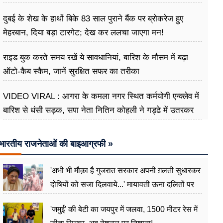
दुबई के शेख के हाथों बिके 83 साल पुराने बैंक पर ब्रोकरेज हुए
मेहरबान, दिया बड़ा टारगेट; देख कर ललचा जाएगा मन!
राइड बुक करते समय रखें ये सावधानियां, बारिश के मौसम में बढ़ा
ऑटो-कैब स्कैम, जानें सुरक्षित सफर का तरीका
VIDEO VIRAL : आगरा के कमला नगर स्थित कर्मयोगी एन्क्लेव में
बारिश से धंसी सड़क, सपा नेता नितिन कोहली ने गड्ढे में उतरकर
मापी विकास की गहराई
भारतीय राजनेताओं की बाइआग्रफी »
'अभी भी मौक़ा है गुजरात सरकार अपनी ग़लती सुधारकर
दोषियों को सजा दिलवाये...' मायावती ऊना दलितों पर
अत्याचार मामले में हुईं आगबबूला
'जमुई' की बेटी का जयपुर में जलवा, 1500 मीटर रेस में