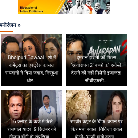
मनोरंजन »
Bhojpuri Bawaal : शो में
इमरान हाशमी की फिल्म
कमेंट्स का एक्ट्रेस काजल
'आवारापन 2' बच्चों को अकेले
राघवानी ने दिया जवाब, निरहुआ
देखने की नहीं मिलेगी इजाजत!
और...
सीबीएफसी...
16 करोड़ के कर्ज में फंसे
रणबीर कपूर के 'बीफ' बयान पर
राजपाल यादव! 9 सितंबर को
फिर मचा बवाल, निकिता रावल
नीलाम होंगी दो संपत्तियां,...
बोलीं- 'माफी मांगो वरना...