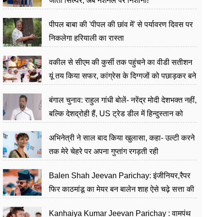
जीता सिल्वर, अब नेशनल पर निशाना!
पीपल बाबा की 'पीपल की छांव में' से पर्यावरण दिवस पर
निकलेगा हरियाली का रास्ता
वकील से सीएम की कुर्सी तक पहुंचने का वीडी सतीशन
यूं तय किया सफर, कांग्रेस के दिग्गजों को पछाड़कर बने
जननेता
बंगाल चुनाव: राहुल गांधी बोलें- नरेंद्र मोदी देशभक्त नहीं,
बल्कि देशद्रोही हैं, US ट्रेड डील में हिन्दुस्तान को
बेचने का काम किया
अभिनेत्री ने साल बाद किया खुलासा, कहा- उल्टी करने
तक मेरे चेहरे पर अपना गुप्तांग रगड़ती रही
Balen Shah Jeevan Parichay: इंजीनियर,रैपर
फिर काठमांडू का मेयर बन बालेन शाह ऐसे चढ़े सत्ता की
सीढ़ियां, अब चलाएंगे नेपाल सरकार
Kanhaiya Kumar Jeevan Parichay : वामपंथ