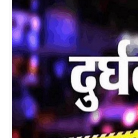
फूड
सेहत
ब्‍यूटी
जॉब्स
शिक्षा
अन्य खबरें