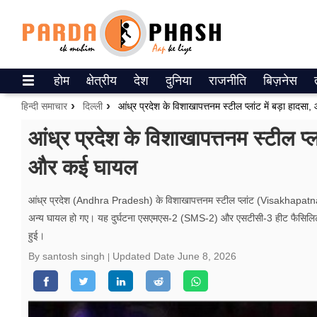
Trending on Google News
होम
क्षेत्रीय
देश
दुनिया
राजनीति
बिज़नेस
ePaper
हिन्दी समाचार
दिल्ली
आंध्र प्रदेश के विशाखापत्तनम स्टील प्लांट में बड़ा हाद
वेब स्टोरीज
आंध्र प्रदेश के विशाखापत्तनम स्टील प्
और कई घायल
उत्तर प्रदेश
गैलरी
आंध्र प्रदेश (Andhra Pradesh) के विशाखापत्तनम स्टील प्लांट (Visakhapatnam
अन्य घायल हो गए। यह दुर्घटना एसएमएस-2 (SMS-2) और एसटीसी-3 हीट फैसिलिटी (S
वीडियो
हुई।
रिलेशनशिप
By santosh singh
Updated Date
June 8, 2026
जीवन मंत्रा