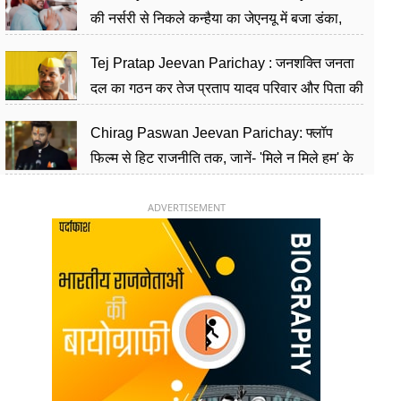
की नर्सरी से निकले कन्हैया का जेएनयू में बजा डंका,
शिक्षा को मानते हैं समाज के बदलाव का हथियार
Tej Pratap Jeevan Parichay : जनशक्ति जनता
दल का गठन कर तेज प्रताप यादव परिवार और पिता की
पार्टी को दे रहे हैं चुनौती, विवादों से है गहरा नाता
Chirag Paswan Jeevan Parichay: फ्लॉप
फिल्म से हिट राजनीति तक, जानें- 'मिले न मिले हम' के
हीरो चिराग पासवान के केंद्रीय मंत्री बनने का सफर
ADVERTISEMENT