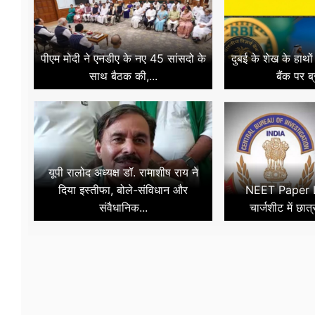
पीएम मोदी ने एनडीए के नए 45 सांसदो के
दुबई के शेख के हाथो
साथ बैठक की,...
बैंक पर ब
यूपी रालोद अध्यक्ष डॉ. रामाशीष राय ने
दिया इस्तीफा, बोले-संविधान और
NEET Paper L
संवैधानिक...
चार्जशीट में छात्र