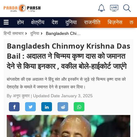
होम
क्षेत्रीय
देश
दुनिया
राजनीति
बिज़नेस
तक
Trending on Google News
हिन्दी समाचार
दुनिया
Bangladesh Chinmoy Krishna Das Bail : अदालत ने चिन्म
ePaper
Bangladesh Chinmoy Krishna Das
Bail : अदालत ने चिन्मय कृष्ण दास को जमानत
वेब स्टोरीज
देने से किया इनकार , वकील बोले-हाईकोर्ट जाएंगे
उत्तर प्रदेश
बांग्लादेश की एक अदालत ने हिंदू संत और इस्कॉन से जुड़े रहे चिन्मय कृष्ण दास को
गैलरी
देशद्रोह के मामले में जमानत देने से इनकार कर दिया।
By अनूप कुमार
Updated Date
January 3, 2025
वीडियो
रिलेशनशिप
जीवन मंत्रा