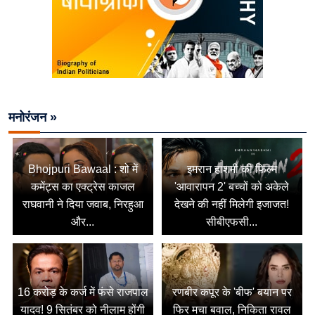
मनोरंजन »
Bhojpuri Bawaal : शो में
इमरान हाशमी की फिल्म
कमेंट्स का एक्ट्रेस काजल
'आवारापन 2' बच्चों को अकेले
राघवानी ने दिया जवाब, निरहुआ
देखने की नहीं मिलेगी इजाजत!
और...
सीबीएफसी...
16 करोड़ के कर्ज में फंसे राजपाल
रणबीर कपूर के 'बीफ' बयान पर
यादव! 9 सितंबर को नीलाम होंगी
फिर मचा बवाल, निकिता रावल