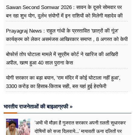
Sawan Second Somwar 2026 : सावन के दूसरे सोमवार पर
बन रहा शुभ योग, दुर्लभ संयोगों में इन राशियों को मिलेगी महादेव की
विशेष कृपा
Prayagraj News : राहुल गांधी के प्रस्तावित 'छात्रों की गूंज'
कार्यक्रम को लेकर असमंजस आखिरकार समाप्त , 8 अगस्त को केपी
ग्राउंड में होगा आयोजन
बोफोर्स तोप घोटाला मामले में सुप्रीम कोर्ट ने खारिज की आखिरी
अपील, खत्म हुआ 40 साल पुराना केस
योगी सरकार का बड़ा बयान, 'राम मंदिर में कोई घोटाला नहीं हुआ',
3300 करोड़ का हिसाब-किताब सही, बस यहां हुई हेराफेरी
भारतीय राजनेताओं की बाइआग्रफी »
'अभी भी मौक़ा है गुजरात सरकार अपनी ग़लती सुधारकर
दोषियों को सजा दिलवाये...' मायावती ऊना दलितों पर