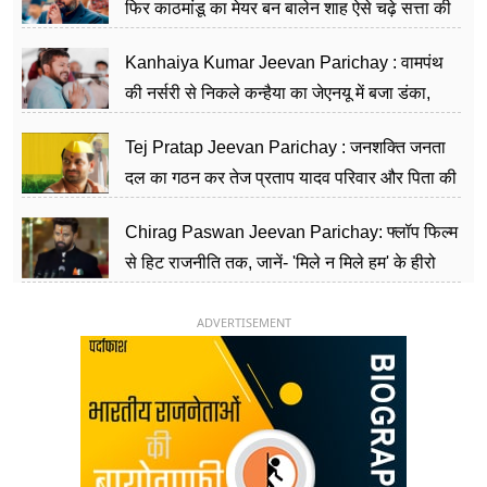
फिर काठमांडू का मेयर बन बालेन शाह ऐसे चढ़े सत्ता की
सीढ़ियां, अब चलाएंगे नेपाल सरकार
Kanhaiya Kumar Jeevan Parichay : वामपंथ
की नर्सरी से निकले कन्हैया का जेएनयू में बजा डंका,
शिक्षा को मानते हैं समाज के बदलाव का हथियार
Tej Pratap Jeevan Parichay : जनशक्ति जनता
दल का गठन कर तेज प्रताप यादव परिवार और पिता की
पार्टी को दे रहे हैं चुनौती, विवादों से है गहरा नाता
Chirag Paswan Jeevan Parichay: फ्लॉप फिल्म
से हिट राजनीति तक, जानें- 'मिले न मिले हम' के हीरो
चिराग पासवान के केंद्रीय मंत्री बनने का सफर
ADVERTISEMENT