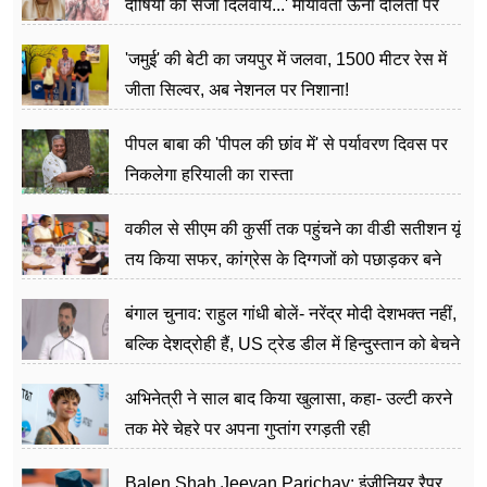
दोषियों को सजा दिलवाये...' मायावती ऊना दलितों पर
अत्याचार मामले में हुईं आगबबूला
'जमुई' की बेटी का जयपुर में जलवा, 1500 मीटर रेस में
जीता सिल्वर, अब नेशनल पर निशाना!
पीपल बाबा की 'पीपल की छांव में' से पर्यावरण दिवस पर
निकलेगा हरियाली का रास्ता
वकील से सीएम की कुर्सी तक पहुंचने का वीडी सतीशन यूं
तय किया सफर, कांग्रेस के दिग्गजों को पछाड़कर बने
जननेता
बंगाल चुनाव: राहुल गांधी बोलें- नरेंद्र मोदी देशभक्त नहीं,
बल्कि देशद्रोही हैं, US ट्रेड डील में हिन्दुस्तान को बेचने
का काम किया
अभिनेत्री ने साल बाद किया खुलासा, कहा- उल्टी करने
तक मेरे चेहरे पर अपना गुप्तांग रगड़ती रही
Balen Shah Jeevan Parichay: इंजीनियर,रैपर