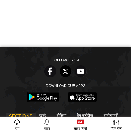
FOLLOW US ON
DOWNLOAD OUR APPS
खबरें
वीडियो
वेब स्टोरीज
बायोग्राफी
SECTIONS
ईपेपर
गूगल समाचार
न्यूज़ रील
होम
खबर
लाइव टीवी