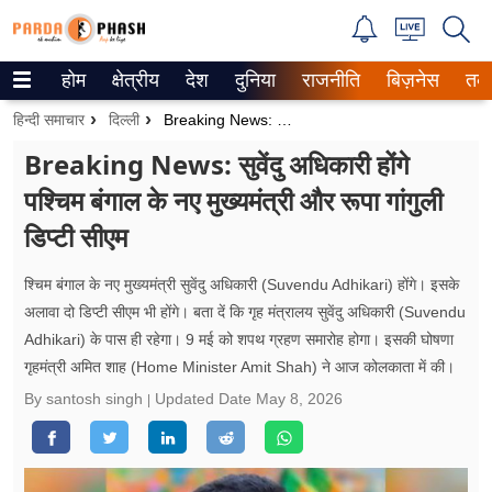
होम
क्षेत्रीय
देश
दुनिया
राजनीति
बिज़नेस
तक
Trending on Google News
हिन्दी समाचार
दिल्ली
Breaking News: सुवेंदु अधिकारी होंगे पश्चिम बंगाल के नए मुख्यमंत्री और रूपा गांगुली डिप्टी सीएम
ePaper
Breaking News: सुवेंदु अधिकारी होंगे
पश्चिम बंगाल के नए मुख्यमंत्री और रूपा गांगुली
वेब स्टोरीज
डिप्टी सीएम
उत्तर प्रदेश
श्चिम बंगाल के नए मुख्यमंत्री सुवेंदु अधिकारी (Suvendu Adhikari) होंगे। इसके
गैलरी
अलावा दो डिप्टी सीएम भी होंगे। बता दें कि गृह मंत्रालय सुवेंदु अधिकारी (Suvendu
Adhikari) के पास ही रहेगा। 9 मई को शपथ ग्रहण समारोह होगा। इसकी घोषणा
वीडियो
गृहमंत्री अमित शाह (Home Minister Amit Shah) ने आज कोलकाता में की।
रिलेशनशिप
By santosh singh
Updated Date
May 8, 2026
जीवन मंत्रा