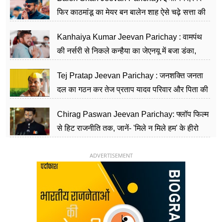
फिर काठमांडू का मेयर बन बालेन शाह ऐसे चढ़े सत्ता की
सीढ़ियां, अब चलाएंगे नेपाल सरकार
Kanhaiya Kumar Jeevan Parichay : वामपंथ
की नर्सरी से निकले कन्हैया का जेएनयू में बजा डंका,
शिक्षा को मानते हैं समाज के बदलाव का हथियार
Tej Pratap Jeevan Parichay : जनशक्ति जनता
दल का गठन कर तेज प्रताप यादव परिवार और पिता की
पार्टी को दे रहे हैं चुनौती, विवादों से है गहरा नाता
Chirag Paswan Jeevan Parichay: फ्लॉप फिल्म
से हिट राजनीति तक, जानें- 'मिले न मिले हम' के हीरो
चिराग पासवान के केंद्रीय मंत्री बनने का सफर
ADVERTISEMENT