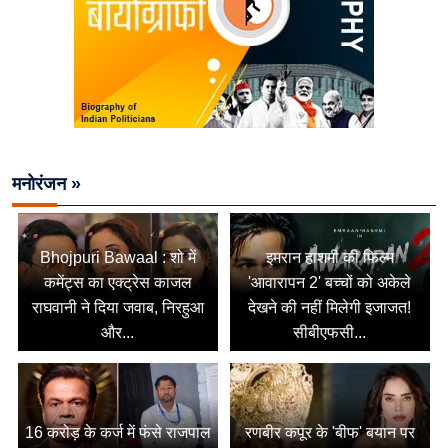
मनोरंजन »
Bhojpuri Bawaal : शो में
इमरान हाशमी की फिल्म
कमेंट्स का एक्ट्रेस काजल
'आवारापन 2' बच्चों को अकेले
राघवानी ने दिया जवाब, निरहुआ
देखने की नहीं मिलेगी इजाजत!
और...
सीबीएफसी...
16 करोड़ के कर्ज में फंसे राजपाल
रणबीर कपूर के 'बीफ' बयान पर