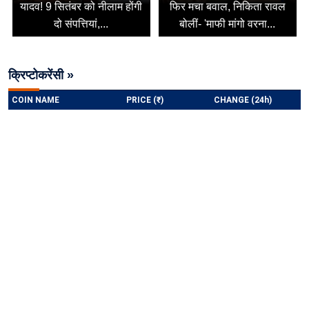
यादव! 9 सितंबर को नीलाम होंगी
फिर मचा बवाल, निकिता रावल
दो संपत्तियां,...
बोलीं- 'माफी मांगो वरना...
क्रिप्टोकरेंसी »