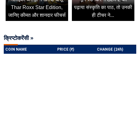
Thar Roxx Star Edition,
पढ़ाया संस्कृति का पाठ, तो उनकी
जानिए कीमत और शानदार फीचर्स
ही टीचर ने...
क्रिप्टोकरेंसी »