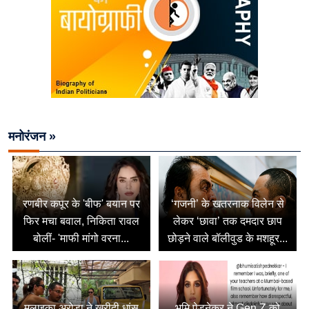
मनोरंजन »
रणबीर कपूर के 'बीफ' बयान पर
‘गजनी’ के खतरनाक विलेन से
फिर मचा बवाल, निकिता रावल
लेकर ‘छावा’ तक दमदार छाप
बोलीं- 'माफी मांगो वरना...
छोड़ने वाले बॉलीवुड के मशहूर...
मलाइका अरोड़ा ने खरीदी धांसू
भूमि पेडनेकर ने Gen Z को