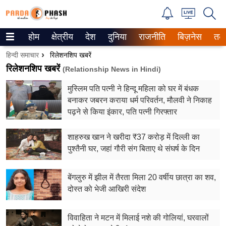
होम
क्षेत्रीय
देश
दुनिया
राजनीति
बिज़नेस
तक
Trending on Google News
हिन्दी समाचार
रिलेशनशिप खबरें
ePaper
रिलेशनशिप खबरें
(Relationship News in Hindi)
मुस्लिम पति पत्नी ने हिन्दू महिला को घर में बंधक
वेब स्टोरीज
बनाकर जबरन कराया धर्म परिवर्तन, मौलवी ने निकाह
पढ़ने से किया इंकार, पति पत्नी गिरफ्तार
उत्तर प्रदेश
गैलरी
शाहरुख खान ने खरीदा ₹37 करोड़ में दिल्ली का
पुश्तैनी घर, जहां गौरी संग बिताए थे संघर्ष के दिन
वीडियो
बेंगलुरु में झील में तैरता मिला 20 वर्षीय छात्रा का शव,
रिलेशनशिप
दोस्त को भेजी आखिरी संदेश
जीवन मंत्रा
विवाहिता ने मटन में मिलाई नशे की गोलियां, घरवालों