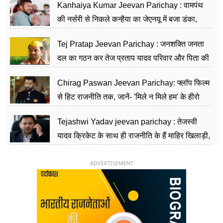
Kanhaiya Kumar Jeevan Parichay : वामपंथ
की नर्सरी से निकले कन्हैया का जेएनयू में बजा डंका,
शिक्षा को मानते हैं समाज के बदलाव का हथियार
Tej Pratap Jeevan Parichay : जनशक्ति जनता
दल का गठन कर तेज प्रताप यादव परिवार और पिता की
पार्टी को दे रहे हैं चुनौती, विवादों से है गहरा नाता
Chirag Paswan Jeevan Parichay: फ्लॉप फिल्म
से हिट राजनीति तक, जानें- 'मिले न मिले हम' के हीरो
चिराग पासवान के केंद्रीय मंत्री बनने का सफर
Tejashwi Yadav jeevan parichay : तेजस्वी
यादव क्रिकेट के साथ ही राजनीति के हैं माहिर खिलाड़ी,
26 साल की उम्र में संभाली डिप्टी सीएम की कुर्सी
ADVERTISEMENT