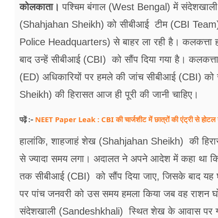
फूड
कोलकाता।
पश्चिम बंगाल (West Bengal) में संदेशखाल
(Shahjahan Sheikh) को सीबीआई टीम (CBI Team) 
सेहत
Police Headquarters) से बाहर ला रही है। कलकत्ता ह
ब्‍यूटी
बाद उन्हें सीबीआई (CBI) को सौंप दिया गया है। कलकत्
जॉब्स
(ED) अधिकारियों पर हमले की जांच सीबीआई (CBI) को
शिक्षा
Sheikh) की हिरासत आज ही पूरी की जानी चाहिए।
अन्य खबरें
NEET Paper Leak : CBI की चार्जशीट में छात्रों की एंट्री से होट
पढ़ें :-
हालांकि, शाहजाहं शेख (Shahjahan Sheikh) की हिरासत 
से ज्यादा समय लगा। अदालत ने अपने आदेश में कहा थ
तक सीबीआई (CBI) को सौंप दिया जाए, जिसके बाद यह घ
पर पांच जनवरी को उस समय हमला किया जब वह राशन घोटा
संदेशखाली (Sandeshkhali) स्थित शेख के आवास पर ग