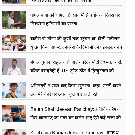
जीता सिल्वर, अब नेशनल पर निशाना!
पीपल बाबा की 'पीपल की छांव में' से पर्यावरण दिवस पर
निकलेगा हरियाली का रास्ता
वकील से सीएम की कुर्सी तक पहुंचने का वीडी सतीशन
यूं तय किया सफर, कांग्रेस के दिग्गजों को पछाड़कर बने
जननेता
बंगाल चुनाव: राहुल गांधी बोलें- नरेंद्र मोदी देशभक्त नहीं,
बल्कि देशद्रोही हैं, US ट्रेड डील में हिन्दुस्तान को
बेचने का काम किया
अभिनेत्री ने साल बाद किया खुलासा, कहा- उल्टी करने
तक मेरे चेहरे पर अपना गुप्तांग रगड़ती रही
Balen Shah Jeevan Parichay: इंजीनियर,रैपर
फिर काठमांडू का मेयर बन बालेन शाह ऐसे चढ़े सत्ता की
सीढ़ियां, अब चलाएंगे नेपाल सरकार
Kanhaiya Kumar Jeevan Parichay : वामपंथ