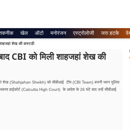
तकनीक
खेल
ऑटो
मनोरंजन
एस्ट्रोलोजी
जरा हटके
वे
 शाहजहां शेख की कस्टडी
े बाद CBI को मिली शाहजहां शेख की
हजहां शेख (Shahjahan Sheikh) को सीबीआई टीम (CBI Team) बभनी भवन पुलिस
ता हाईकोर्ट (Calcutta High Court) के आदेश के 26 घंटे बाद उन्हें सीबीआई