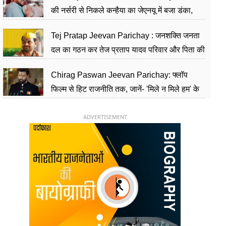
की नर्सरी से निकले कन्हैया का जेएनयू में बजा डंका,
शिक्षा को मानते हैं समाज के बदलाव का हथियार
Tej Pratap Jeevan Parichay : जनशक्ति जनता
दल का गठन कर तेज प्रताप यादव परिवार और पिता की
पार्टी को दे रहे हैं चुनौती, विवादों से है गहरा नाता
Chirag Paswan Jeevan Parichay: फ्लॉप
फिल्म से हिट राजनीति तक, जानें- 'मिले न मिले हम' के
हीरो चिराग पासवान के केंद्रीय मंत्री बनने का सफर
ADVERTISEMENT