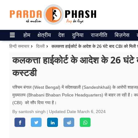
Trending on Google News
होम
क्षेत्रीय
देश
दुनिया
राजनीति
बिज़नेस
ePaper
हिन्दी समाचार
दिल्ली
कलकत्ता हाईकोर्ट के आदेश के 26 घंटे बाद CBI को मिली
वेब स्टोरीज
कलकत्ता हाईकोर्ट के आदेश के 26 घंट
कस्टडी
उत्तर प्रदेश
गैलरी
पश्चिम बंगाल (West Bengal) में संदेशखाली (Sandeshkhali) के आरोपी शा
मुख्यालय (Bhabani Bhaban Police Headquarters) से बाहर ला रही है। कलकत्
वीडियो
(CBI) को सौंप दिया गया है।
रिलेशनशिप
By santosh singh
Updated Date
March 6, 2024
जीवन मंत्रा