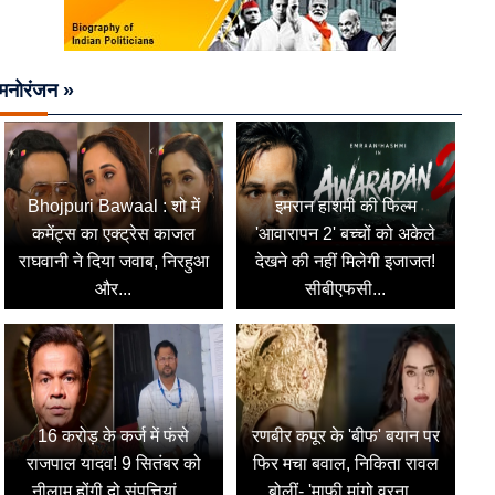
मनोरंजन »
Bhojpuri Bawaal : शो में
इमरान हाशमी की फिल्म
कमेंट्स का एक्ट्रेस काजल
'आवारापन 2' बच्चों को अकेले
राघवानी ने दिया जवाब, निरहुआ
देखने की नहीं मिलेगी इजाजत!
और...
सीबीएफसी...
16 करोड़ के कर्ज में फंसे
रणबीर कपूर के 'बीफ' बयान पर
राजपाल यादव! 9 सितंबर को
फिर मचा बवाल, निकिता रावल
नीलाम होंगी दो संपत्तियां,...
बोलीं- 'माफी मांगो वरना...