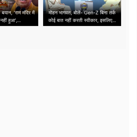
बयान, 'राम मंदिर में
मोहन भागवत, बोले- Gen-Z बिना तर्क
हीं हुआ',...
कोई बात नहीं करती स्वीकार, इसलिए...