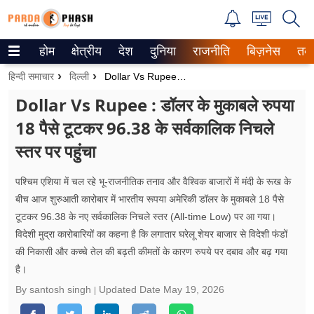
होम
क्षेत्रीय
देश
दुनिया
राजनीति
बिज़नेस
तक
Trending on Google News
हिन्दी समाचार
दिल्ली
Dollar Vs Rupee : डॉलर के मुकाबले रुपया 18 पैसे टूटकर 96.38 के सर्वकालिक निचले स्तर पर पहुंचा
ePaper
Dollar Vs Rupee : डॉलर के मुकाबले रुपया
18 पैसे टूटकर 96.38 के सर्वकालिक निचले
वेब स्टोरीज
स्तर पर पहुंचा
उत्तर प्रदेश
पश्चिम एशिया में चल रहे भू-राजनीतिक तनाव और वैश्विक बाजारों में मंदी के रूख के
गैलरी
बीच आज शुरुआती कारोबार में भारतीय रूपया अमेरिकी डॉलर के मुकाबले 18 पैसे
टूटकर 96.38 के नए सर्वकालिक निचले स्तर (All-time Low) पर आ गया।
वीडियो
विदेशी मुद्रा कारोबारियों का कहना है कि लगातार घरेलू शेयर बाजार से विदेशी फंडों
की निकासी और कच्चे तेल की बढ़ती कीमतों के कारण रुपये पर दबाव और बढ़ गया
रिलेशनशिप
है।
जीवन मंत्रा
By santosh singh
Updated Date
May 19, 2026