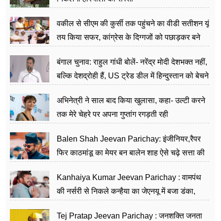
वकील से सीएम की कुर्सी तक पहुंचने का वीडी सतीशन यूं
तय किया सफर, कांग्रेस के दिग्गजों को पछाड़कर बने
जननेता
बंगाल चुनाव: राहुल गांधी बोलें- नरेंद्र मोदी देशभक्त नहीं,
बल्कि देशद्रोही हैं, US ट्रेड डील में हिन्दुस्तान को बेचने
का काम किया
अभिनेत्री ने साल बाद किया खुलासा, कहा- उल्टी करने
तक मेरे चेहरे पर अपना गुप्तांग रगड़ती रही
Balen Shah Jeevan Parichay: इंजीनियर,रैपर
फिर काठमांडू का मेयर बन बालेन शाह ऐसे चढ़े सत्ता की
सीढ़ियां, अब चलाएंगे नेपाल सरकार
Kanhaiya Kumar Jeevan Parichay : वामपंथ
की नर्सरी से निकले कन्हैया का जेएनयू में बजा डंका,
शिक्षा को मानते हैं समाज के बदलाव का हथियार
Tej Pratap Jeevan Parichay : जनशक्ति जनता