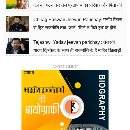
दल का गठन कर तेज प्रताप यादव परिवार और पिता की
पार्टी को दे रहे हैं चुनौती, विवादों से है गहरा नाता
Chirag Paswan Jeevan Parichay: फ्लॉप फिल्म
से हिट राजनीति तक, जानें- 'मिले न मिले हम' के हीरो
चिराग पासवान के केंद्रीय मंत्री बनने का सफर
Tejashwi Yadav jeevan parichay : तेजस्वी
यादव क्रिकेट के साथ ही राजनीति के हैं माहिर खिलाड़ी,
26 साल की उम्र में संभाली डिप्टी सीएम की कुर्सी
ADVERTISEMENT