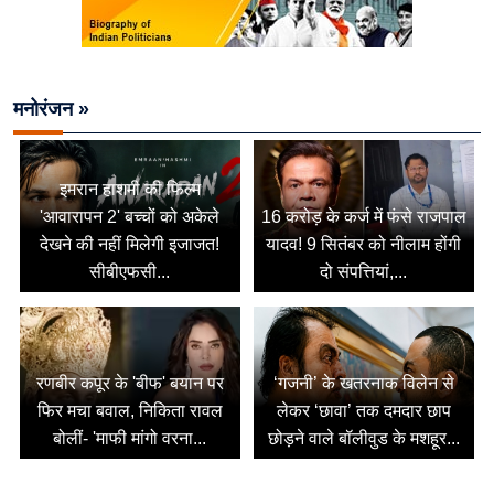
मनोरंजन »
इमरान हाशमी की फिल्म
'आवारापन 2' बच्चों को अकेले
16 करोड़ के कर्ज में फंसे राजपाल
देखने की नहीं मिलेगी इजाजत!
यादव! 9 सितंबर को नीलाम होंगी
सीबीएफसी...
दो संपत्तियां,...
रणबीर कपूर के 'बीफ' बयान पर
‘गजनी’ के खतरनाक विलेन से
फिर मचा बवाल, निकिता रावल
लेकर ‘छावा’ तक दमदार छाप
बोलीं- 'माफी मांगो वरना...
छोड़ने वाले बॉलीवुड के मशहूर...