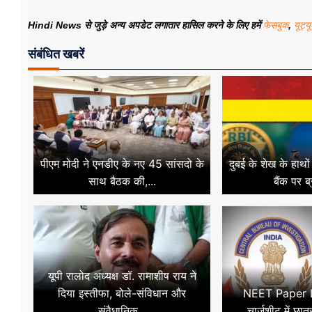
Hindi News से जुड़े अन्य अपडेट लगातार हासिल करने के लिए हमें
फेसबुक
,
यूट्य
संबंधित खबरें
पीएम मोदी ने एनडीए के नए 45 सांसदो के
दुबई के शेख के हाथो
साथ बैठक की,...
बैंक पर ब
यूपी रालोद अध्यक्ष डॉ. रामाशीष राय ने
दिया इस्तीफा, बोले-संविधान और
NEET Paper L
संवैधानिक...
चार्जशीट में छात्र