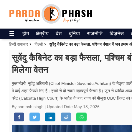
Trending on Google News
होम
क्षेत्रीय
देश
दुनिया
राजनीति
बिज़नेस
ePaper
हिन्दी समाचार
दिल्ली
सुवेंदु कैबिनेट का बड़ा फैसला, पश्चिम बंगाल में अब इमाम औ
वेब स्टोरीज
सुवेंदु कैबिनेट का बड़ा फैसला, पश्चिम 
मिलेगा वेतन
उत्तर प्रदेश
गैलरी
मुख्यमंत्री सुवेंदु अधिकरी (Chief Minister Suvendu Adhikari) के नेतृत्व 
में कई अहम फैसले लिए हैं। इसमें से दो सबसे महत्वपूर्ण फैसले हैं। जून से धार्मिक
वीडियो
कोर्ट (Calcutta High Court) के आदेश के बाद राज्य की मौजूदा OBC लिस्ट को
रिलेशनशिप
By santosh singh
Updated Date
May 18, 2026
जीवन मंत्रा