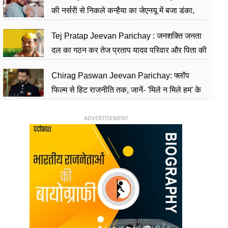
की नर्सरी से निकले कन्हैया का जेएनयू में बजा डंका,
शिक्षा को मानते हैं समाज के बदलाव का हथियार
Tej Pratap Jeevan Parichay : जनशक्ति जनता
दल का गठन कर तेज प्रताप यादव परिवार और पिता की
पार्टी को दे रहे हैं चुनौती, विवादों से है गहरा नाता
Chirag Paswan Jeevan Parichay: फ्लॉप
फिल्म से हिट राजनीति तक, जानें- 'मिले न मिले हम' के
हीरो चिराग पासवान के केंद्रीय मंत्री बनने का सफर
ADVERTISEMENT