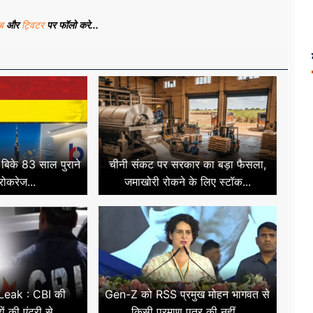
ूब
और
ट्विटर
पर फॉलो करे...
ं बिके 83 साल पुराने
चीनी संकट पर सरकार का बड़ा फैसला,
्रोकरेज...
जमाखोरी रोकने के लिए स्टॉक...
eak : CBI की
Gen-Z को RSS प्रमुख मोहन भागवत से
ों की एंट्री से...
किसी प्रमाण पत्र की नहीं...