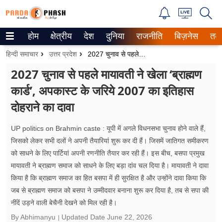
होम
क्षेत्रीय
देश
दुनिया
राजनीति
बिज़नेस
तक
Trending on Google News
हिन्दी समाचार
उत्तर प्रदेश
2027 चुनाव से पहले मायावती ने खेला ‘ब्राह्मण कार्ड’, अपकास्ट के जरिये 2007 का इतिहास दोहराने का दावा
ePaper
2027 चुनाव से पहले मायावती ने खेला ‘ब्राह्मण
कार्ड’, अपकास्ट के जरिये 2007 का इतिहास
वेब स्टोरीज
दोहराने का दावा
उत्तर प्रदेश
UP politics on Brahmin caste : यूपी में अगले विधनसभा चुनाव होने वाले हैं,
गैलरी
जिसको लेकर सभी दलों ने अपनी तैयारियां शुरू कर दी हैं। जिसमें जातिगत समीकरण
को साधने के लिए पार्टियां अपनी रणनीति तैयार कर रही हैं। इस बीच, बसपा प्रमुख
वीडियो
मायावती ने ब्राह्मण समाज को साधने के लिए बड़ा दांव चल दिया है। मायावती ने दावा
किया है कि ब्राह्मण समाज का हित बसपा में ही सुरक्षित है और उन्होंने दावा किया कि
रिलेशनशिप
जब से ब्राह्मण समाज को बसपा ने उम्मीदवार बनाना शुरू कर दिया है, तब से सपा की
जीवन मंत्रा
नींदें उड़ने वाली बेचैनी देखने को मिल रही है।
By Abhimanyu
Updated Date
June 22, 2026