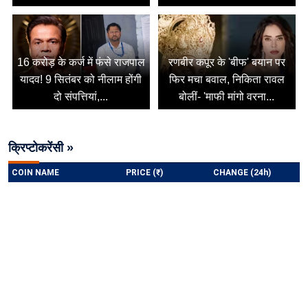
16 करोड़ के कर्ज में फंसे राजपाल
रणबीर कपूर के 'बीफ' बयान पर
यादव! 9 सितंबर को नीलाम होंगी
फिर मचा बवाल, निकिता रावल
दो संपत्तियां,...
बोलीं- 'माफी मांगो वरना...
क्रिप्टोकरेंसी »