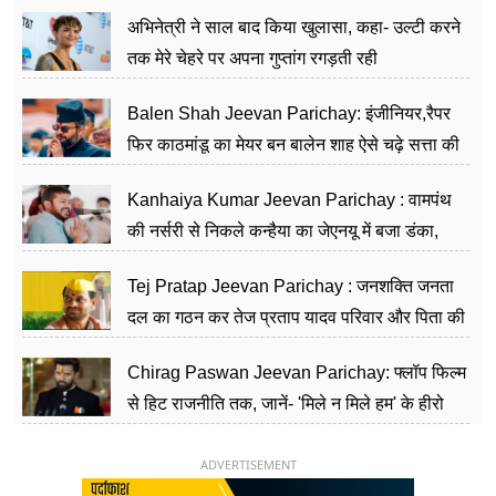
का काम किया
अभिनेत्री ने साल बाद किया खुलासा, कहा- उल्टी करने
तक मेरे चेहरे पर अपना गुप्तांग रगड़ती रही
Balen Shah Jeevan Parichay: इंजीनियर,रैपर
फिर काठमांडू का मेयर बन बालेन शाह ऐसे चढ़े सत्ता की
सीढ़ियां, अब चलाएंगे नेपाल सरकार
Kanhaiya Kumar Jeevan Parichay : वामपंथ
की नर्सरी से निकले कन्हैया का जेएनयू में बजा डंका,
शिक्षा को मानते हैं समाज के बदलाव का हथियार
Tej Pratap Jeevan Parichay : जनशक्ति जनता
दल का गठन कर तेज प्रताप यादव परिवार और पिता की
पार्टी को दे रहे हैं चुनौती, विवादों से है गहरा नाता
Chirag Paswan Jeevan Parichay: फ्लॉप फिल्म
से हिट राजनीति तक, जानें- 'मिले न मिले हम' के हीरो
चिराग पासवान के केंद्रीय मंत्री बनने का सफर
ADVERTISEMENT