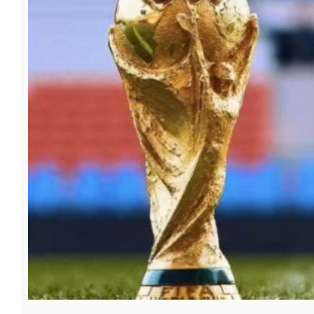
फूड
सेहत
ब्‍यूटी
जॉब्स
शिक्षा
अन्य खबरें