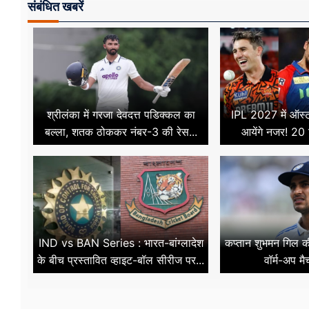
संबंधित खबरें
श्रीलंका में गरजा देवदत्त पडिक्कल का
IPL 2027 में ऑस्ट्र
बल्ला, शतक ठोककर नंबर-3 की रेस...
आयेंगे नजर! 20 
IND vs BAN Series : भारत-बांग्लादेश
कप्तान शुभमन गिल की
के बीच प्रस्तावित व्हाइट-बॉल सीरीज पर...
वॉर्म-अप मै