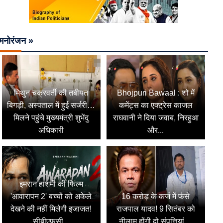
मनोरंजन »
मिथुन चक्रवर्ती की तबीयत
Bhojpuri Bawaal : शो में
बिगड़ी, अस्पताल में हुई सर्जरी…
कमेंट्स का एक्ट्रेस काजल
मिलने पहुंचे मुख्यमंत्री शुभेंदु
राघवानी ने दिया जवाब, निरहुआ
अधिकारी
और...
इमरान हाशमी की फिल्म
'आवारापन 2' बच्चों को अकेले
16 करोड़ के कर्ज में फंसे
देखने की नहीं मिलेगी इजाजत!
राजपाल यादव! 9 सितंबर को
सीबीएफसी...
नीलाम होंगी दो संपत्तियां,...