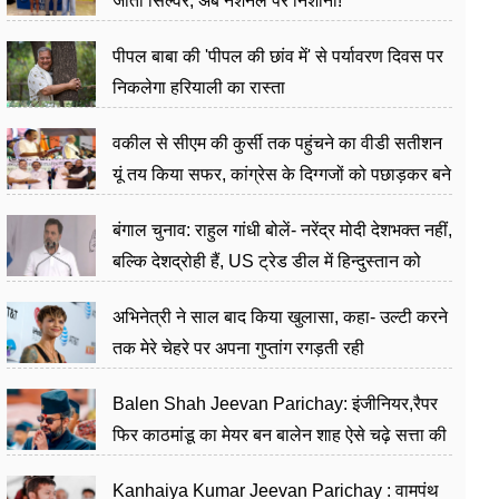
जीता सिल्वर, अब नेशनल पर निशाना!
पीपल बाबा की 'पीपल की छांव में' से पर्यावरण दिवस पर
निकलेगा हरियाली का रास्ता
वकील से सीएम की कुर्सी तक पहुंचने का वीडी सतीशन
यूं तय किया सफर, कांग्रेस के दिग्गजों को पछाड़कर बने
जननेता
बंगाल चुनाव: राहुल गांधी बोलें- नरेंद्र मोदी देशभक्त नहीं,
बल्कि देशद्रोही हैं, US ट्रेड डील में हिन्दुस्तान को
बेचने का काम किया
अभिनेत्री ने साल बाद किया खुलासा, कहा- उल्टी करने
तक मेरे चेहरे पर अपना गुप्तांग रगड़ती रही
Balen Shah Jeevan Parichay: इंजीनियर,रैपर
फिर काठमांडू का मेयर बन बालेन शाह ऐसे चढ़े सत्ता की
सीढ़ियां, अब चलाएंगे नेपाल सरकार
Kanhaiya Kumar Jeevan Parichay : वामपंथ