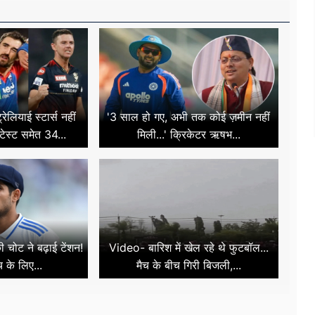
ेलियाई स्टार्स नहीं
'3 साल हो गए, अभी तक कोई ज़मीन नहीं
टेस्ट समेत 34...
मिली...' क्रिकेटर ऋषभ...
 चोट ने बढ़ाई टेंशन!
Video- बारिश में खेल रहे थे फुटबॉल...
च के लिए...
मैच के बीच गिरी बिजली,...