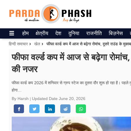
Trending on Google News
होम
क्षेत्रीय
देश
दुनिया
राजनीति
बिज़नेस
ePaper
हिन्दी समाचार
खेल
फीफा वर्ल्ड कप में आज से बढ़ेगा रोमांच, दूसरे राउंड के मु
वेब स्टोरीज
फीफा वर्ल्ड कप में आज से बढ़ेगा रोमांच,
की नजर
उत्तर प्रदेश
गैलरी
फीफा वर्ल्ड कप 2026 में शनिवार से ग्रुप स्टेज का दूसरा दौर शुरू हो रहा है। प
होगा…
वीडियो
By Harsh
Updated Date
June 20, 2026
रिलेशनशिप
जीवन मंत्रा