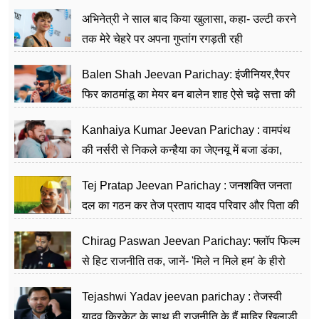
का काम किया
अभिनेत्री ने साल बाद किया खुलासा, कहा- उल्टी करने
तक मेरे चेहरे पर अपना गुप्तांग रगड़ती रही
Balen Shah Jeevan Parichay: इंजीनियर,रैपर
फिर काठमांडू का मेयर बन बालेन शाह ऐसे चढ़े सत्ता की
सीढ़ियां, अब चलाएंगे नेपाल सरकार
Kanhaiya Kumar Jeevan Parichay : वामपंथ
की नर्सरी से निकले कन्हैया का जेएनयू में बजा डंका,
शिक्षा को मानते हैं समाज के बदलाव का हथियार
Tej Pratap Jeevan Parichay : जनशक्ति जनता
दल का गठन कर तेज प्रताप यादव परिवार और पिता की
पार्टी को दे रहे हैं चुनौती, विवादों से है गहरा नाता
Chirag Paswan Jeevan Parichay: फ्लॉप फिल्म
से हिट राजनीति तक, जानें- 'मिले न मिले हम' के हीरो
चिराग पासवान के केंद्रीय मंत्री बनने का सफर
Tejashwi Yadav jeevan parichay : तेजस्वी
यादव क्रिकेट के साथ ही राजनीति के हैं माहिर खिलाड़ी,