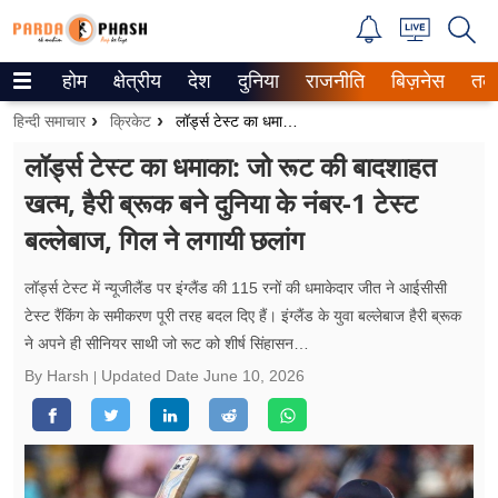
होम
क्षेत्रीय
देश
दुनिया
राजनीति
बिज़नेस
तक
Trending on Google News
हिन्दी समाचार
क्रिकेट
लॉर्ड्स टेस्ट का धमाका: जो रूट की बादशाहत खत्म, हैरी ब्रूक बने दुनिया के नंबर-1 टेस्ट बल्लेबाज, गिल ने लगायी छलांग
ePaper
लॉर्ड्स टेस्ट का धमाका: जो रूट की बादशाहत
खत्म, हैरी ब्रूक बने दुनिया के नंबर-1 टेस्ट
वेब स्टोरीज
बल्लेबाज, गिल ने लगायी छलांग
उत्तर प्रदेश
लॉर्ड्स टेस्ट में न्यूजीलैंड पर इंग्लैंड की 115 रनों की धमाकेदार जीत ने आईसीसी
गैलरी
टेस्ट रैंकिंग के समीकरण पूरी तरह बदल दिए हैं। इंग्लैंड के युवा बल्लेबाज हैरी ब्रूक
ने अपने ही सीनियर साथी जो रूट को शीर्ष सिंहासन…
वीडियो
By Harsh
Updated Date
June 10, 2026
रिलेशनशिप
जीवन मंत्रा