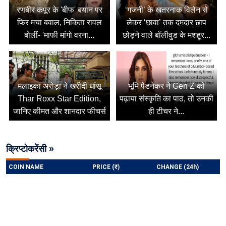
रणबीर कपूर के 'बीफ' बयान पर
‘गजनी’ के खतरनाक विलेन से
फिर मचा बवाल, निकिता रावल
लेकर ‘छावा’ तक दमदार छाप
बोलीं- 'माफी मांगो वरना...
छोड़ने वाले बॉलीवुड के मशहूर...
मलाइका अरोड़ा ने खरीदी धांसू
भूमि पेडनेकर ने Gen Z को
Thar Roxx Star Edition,
पढ़ाया संस्कृति का पाठ, तो उनकी
जानिए कीमत और शानदार फीचर्स
ही टीचर ने...
क्रिप्टोकरेंसी »