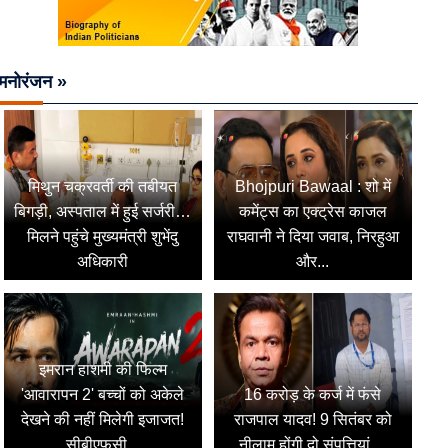
मनोरंजन »
मिथुन चक्रवर्ती की तबीयत
Bhojpuri Bawaal : शो में
बिगड़ी, अस्पताल में हुई सर्जरी…
कमेंट्स का एक्ट्रेस काजल
मिलने पहुंचे मुख्यमंत्री शुभेंदु
राघवानी ने दिया जवाब, निरहुआ
अधिकारी
और...
इमरान हाशमी की फिल्म
'आवारापन 2' बच्चों को अकेले
16 करोड़ के कर्ज में फंसे
देखने की नहीं मिलेगी इजाजत!
राजपाल यादव! 9 सितंबर को
सीबीएफसी...
नीलाम होंगी दो संपत्तियां,...