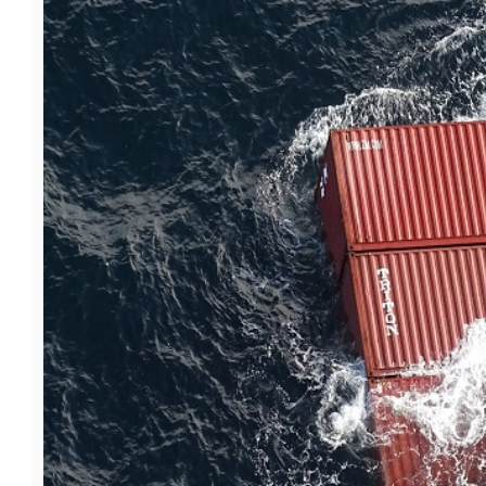
फूड
सेहत
ब्‍यूटी
जॉब्स
शिक्षा
अन्य खबरें