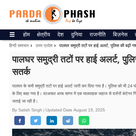
Trending on Google News
होम
क्षेत्रीय
देश
दुनिया
राजनीति
बिज़नेस
ePaper
हिन्दी समाचार
उत्तर प्रदेश
पालघर समुद्री तटों पर हाई अलर्ट, पुलिस की बढ़ी गश
वेब स्टोरीज
पालघर समुद्री तटों पर हाई अलर्ट, पुलि
सतर्क
उत्तर प्रदेश
गैलरी
पालघर के सभी समुद्री तटों पर हाई अलर्ट जारी कर दिया गया है। पुलिस को भी 24 घं
के लिए कहा गया है। दरअसल अरब सागर में एक मालवाहक जहाज से दर्जनों कंटेनर गिर 
वीडियो
जताई जा रही है।
रिलेशनशिप
By Satish Singh
Updated Date
August 19, 2025
जीवन मंत्रा