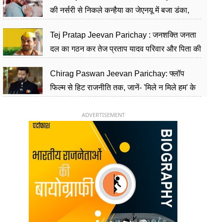
की नर्सरी से निकले कन्हैया का जेएनयू में बजा डंका,
शिक्षा को मानते हैं समाज के बदलाव का हथियार
Tej Pratap Jeevan Parichay : जनशक्ति जनता
दल का गठन कर तेज प्रताप यादव परिवार और पिता की
पार्टी को दे रहे हैं चुनौती, विवादों से है गहरा नाता
Chirag Paswan Jeevan Parichay: फ्लॉप
फिल्म से हिट राजनीति तक, जानें- 'मिले न मिले हम' के
हीरो चिराग पासवान के केंद्रीय मंत्री बनने का सफर
ADVERTISEMENT