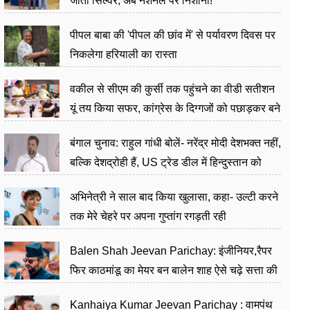
जीता सिल्वर, अब नेशनल पर निशाना!
पीपल बाबा की 'पीपल की छांव में' से पर्यावरण दिवस पर
निकलेगा हरियाली का रास्ता
वकील से सीएम की कुर्सी तक पहुंचने का वीडी सतीशन
यूं तय किया सफर, कांग्रेस के दिग्गजों को पछाड़कर बने
जननेता
बंगाल चुनाव: राहुल गांधी बोलें- नरेंद्र मोदी देशभक्त नहीं,
बल्कि देशद्रोही हैं, US ट्रेड डील में हिन्दुस्तान को
बेचने का काम किया
अभिनेत्री ने साल बाद किया खुलासा, कहा- उल्टी करने
तक मेरे चेहरे पर अपना गुप्तांग रगड़ती रही
Balen Shah Jeevan Parichay: इंजीनियर,रैपर
फिर काठमांडू का मेयर बन बालेन शाह ऐसे चढ़े सत्ता की
सीढ़ियां, अब चलाएंगे नेपाल सरकार
Kanhaiya Kumar Jeevan Parichay : वामपंथ