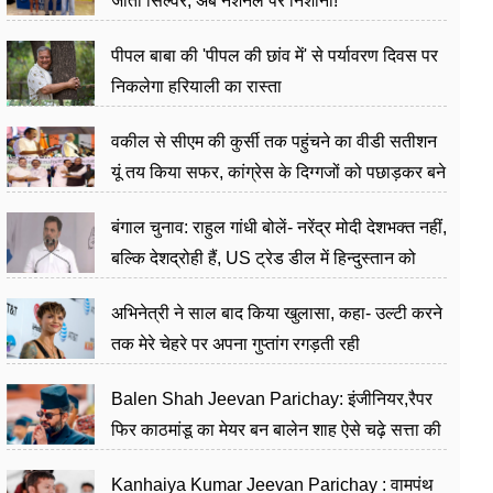
जीता सिल्वर, अब नेशनल पर निशाना!
पीपल बाबा की 'पीपल की छांव में' से पर्यावरण दिवस पर
निकलेगा हरियाली का रास्ता
वकील से सीएम की कुर्सी तक पहुंचने का वीडी सतीशन
यूं तय किया सफर, कांग्रेस के दिग्गजों को पछाड़कर बने
जननेता
बंगाल चुनाव: राहुल गांधी बोलें- नरेंद्र मोदी देशभक्त नहीं,
बल्कि देशद्रोही हैं, US ट्रेड डील में हिन्दुस्तान को
बेचने का काम किया
अभिनेत्री ने साल बाद किया खुलासा, कहा- उल्टी करने
तक मेरे चेहरे पर अपना गुप्तांग रगड़ती रही
Balen Shah Jeevan Parichay: इंजीनियर,रैपर
फिर काठमांडू का मेयर बन बालेन शाह ऐसे चढ़े सत्ता की
सीढ़ियां, अब चलाएंगे नेपाल सरकार
Kanhaiya Kumar Jeevan Parichay : वामपंथ