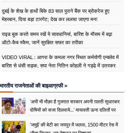
दुबई के शेख के हाथों बिके 83 साल पुराने बैंक पर ब्रोकरेज हुए
मेहरबान, दिया बड़ा टारगेट; देख कर ललचा जाएगा मन!
राइड बुक करते समय रखें ये सावधानियां, बारिश के मौसम में बढ़ा
ऑटो-कैब स्कैम, जानें सुरक्षित सफर का तरीका
VIDEO VIRAL : आगरा के कमला नगर स्थित कर्मयोगी एन्क्लेव में
बारिश से धंसी सड़क, सपा नेता नितिन कोहली ने गड्ढे में उतरकर
मापी विकास की गहराई
भारतीय राजनेताओं की बाइआग्रफी »
'अभी भी मौक़ा है गुजरात सरकार अपनी ग़लती सुधारकर
दोषियों को सजा दिलवाये...' मायावती ऊना दलितों पर
अत्याचार मामले में हुईं आगबबूला
'जमुई' की बेटी का जयपुर में जलवा, 1500 मीटर रेस में