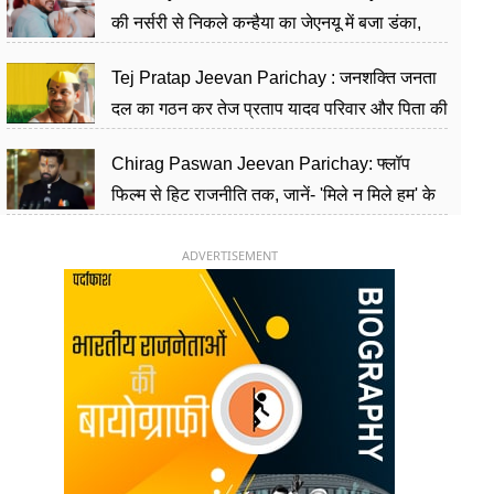
की नर्सरी से निकले कन्हैया का जेएनयू में बजा डंका,
शिक्षा को मानते हैं समाज के बदलाव का हथियार
Tej Pratap Jeevan Parichay : जनशक्ति जनता
दल का गठन कर तेज प्रताप यादव परिवार और पिता की
पार्टी को दे रहे हैं चुनौती, विवादों से है गहरा नाता
Chirag Paswan Jeevan Parichay: फ्लॉप
फिल्म से हिट राजनीति तक, जानें- 'मिले न मिले हम' के
हीरो चिराग पासवान के केंद्रीय मंत्री बनने का सफर
ADVERTISEMENT