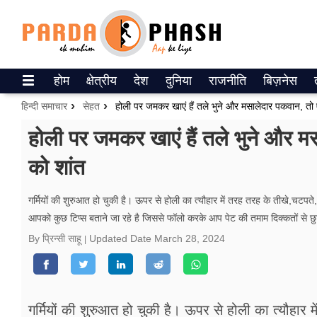
Trending on Google News
होम
क्षेत्रीय
देश
दुनिया
राजनीति
बिज़नेस
ePaper
हिन्दी समाचार
सेहत
होली पर जमकर खाएं हैं तले भुने और मसालेदार पकवान, तो ऐसे
वेब स्टोरीज
होली पर जमकर खाएं हैं तले भुने और मसा
को शांत
उत्तर प्रदेश
गैलरी
गर्मियों की शुरुआत हो चुकी है। ऊपर से होली का त्यौहार में तरह तरह के तीखे,चटपते,
आपको कुछ टिप्स बताने जा रहे है जिससे फॉलो करके आप पेट की तमाम दिक्कतों से छ
वीडियो
By प्रिन्सी साहू
Updated Date
March 28, 2024
रिलेशनशिप
जीवन मंत्रा
गर्मियों की शुरुआत हो चुकी है। ऊपर से होली का त्यौहार म