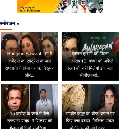
मनोरंजन »
Bhojpuri Bawaal : शो में
इमरान हाशमी की फिल्म
कमेंट्स का एक्ट्रेस काजल
'आवारापन 2' बच्चों को अकेले
राघवानी ने दिया जवाब, निरहुआ
देखने की नहीं मिलेगी इजाजत!
और...
सीबीएफसी...
16 करोड़ के कर्ज में फंसे
रणबीर कपूर के 'बीफ' बयान पर
राजपाल यादव! 9 सितंबर को
फिर मचा बवाल, निकिता रावल
नीलाम होंगी दो संपत्तियां,...
बोलीं- 'माफी मांगो वरना...